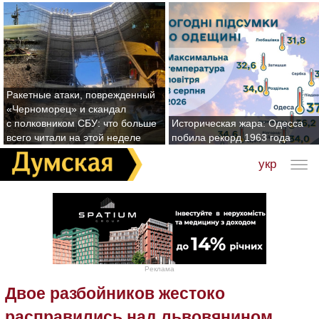
Ракетные атаки, поврежденный
«Черноморец» и скандал
с полковником СБУ: что больше
Историческая жара: Одесса
всего читали на этой неделе
побила рекорд 1963 года
укр
Реклама
Двое разбойников жестоко
расправились над львовянином,