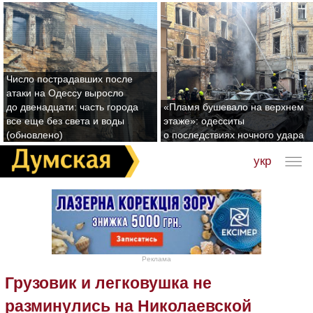
Число пострадавших после
атаки на Одессу выросло
до двенадцати: часть города
«Пламя бушевало на верхнем
все еще без света и воды
этаже»: одесситы
(обновлено)
о последствиях ночного удара
укр
Реклама
Грузовик и легковушка не
разминулись на Николаевской