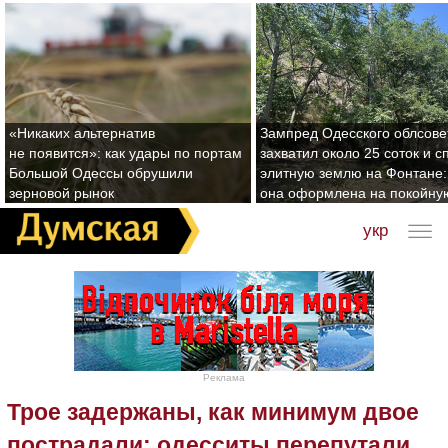
«Никаких альтернатив
Зампред Одесского облсове
не появится»: как удары по портам
захватил около 25 соток и с
Большой Одессы обрушили
элитную землю на Фонтане:
зерновой рынок
она оформлена на покойну
укр
Реклама
Трое задержаны, как минимум двое
пострадали: одесситы перепутали