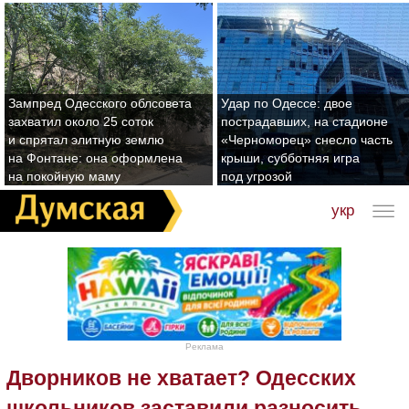
Зампред Одесского облсовета
Удар по Одессе: двое
захватил около 25 соток
пострадавших, на стадионе
и спрятал элитную землю
«Черноморец» снесло часть
на Фонтане: она оформлена
крыши, субботняя игра
на покойную маму
под угрозой
укр
Реклама
Дворников не хватает? Одесских
школьников заставили разносить