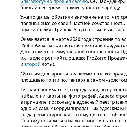
благополучно прошел сессию
. Сейчас «Дакир»
ближайшее время получит участок в аренду.
Уже тогда мы обратили внимание на то, что с
появившейся со своей частной собственность
нам «инвалид» Грицюк. А чуть позже выяснило
Оказывается, в марте 2020 года строения по а
49,8 и 9,2 кв. м соответственно стали предме
Департамент коммунальной собственности Оде
их на электронной площадке ProZorro.Продажи 
и
второй
лоты).
18 тысяч долларов за недвижимость, которая д
площадью почти полгектара в самом «золотом
Тут надо понимать, что продавали, по сути, ко
не было ни карты, ни фотографий. Адреса строе
в принципе, поскольку в адресный реестр (сек
одно из самых коррумпированных одесских КП - 
когда регистрировали это имущество — обычн
Поэтому позариться на лоты мог лишь тот, кто 
покупателем и были «инвалиды» из «Дакира».