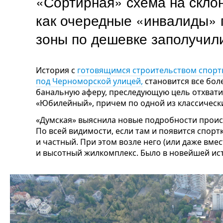
«Сортирная» схема на скло
как очередные «инвалиды» 
зоны по дешевке заполучил
История с
готовящимся строительством
спорт
под Черноморской улицей,
становится все бол
банальную аферу, преследующую цель отхвати
«Юбилейный», причем по одной из классическ
«Думская» выяснила новые подробности проис
По всей видимости, если там и появится спортк
и частный. При этом возле него (или даже вме
и высотный жилкомплекс. Было в новейшей ис