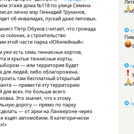
Лет
вом этаже дома №118 по улице Семена
исал лично мэр Геннадий Труханов,
идет об инвалидах, пускай даже липовых.
анист Петр Обухов считает, что громада
17
а склонах, а строительство
Пив
ции этой части парка «Юбилейный»:
м уже есть семь теннисных кортов,
ута и крытые теннисные корты,
д выбором — или территория будет
16
а для людей, либо облагорожена,
 строить там бесплатный открытый
рианта — привести эту территорию
й для всех. Но больше всего
овка. Это значит, что к этому
льную дорогу — прямо по парку
16
 сделать — от арки на Ланжероне через
же ездят автомобили. Я категорически
х!»