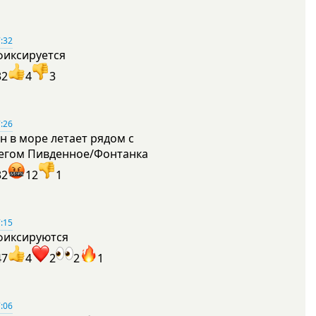
:32
фиксируется
32
4
3
:26
н в море летает рядом с
егом Пивденное/Фонтанка
32
12
1
:15
фиксируются
47
4
2
2
1
:06