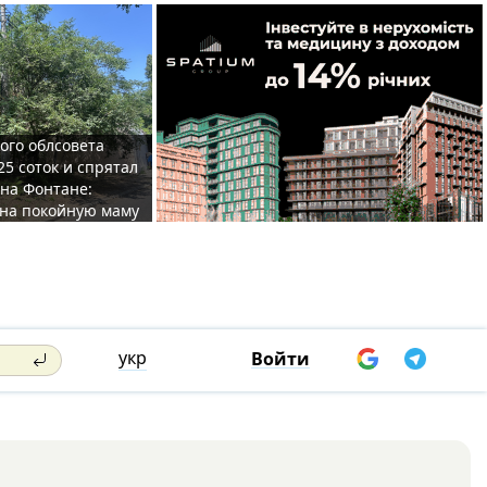
ого облсовета
25 соток и спрятал
на Фонтане:
на покойную маму
укр
Войти