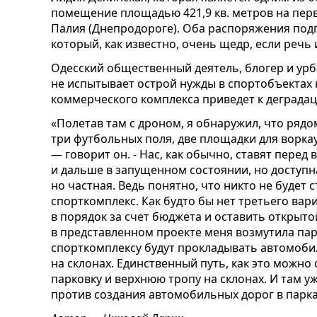
помещение площадью 421,9 кв. метров на пер
Палия (Днепродороге). Оба распоряжения подп
который, как известно, очень щедр, если речь 
Одесский общественный деятель, блогер и урб
не испытывает острой нужды в спортобъектах н
коммерческого комплекса приведет к деграда
«Полетав там с дроном, я обнаружил, что рядо
три футбольных поля, две площадки для ворка
— говорит он. - Нас, как обычно, ставят пере
и дальше в запущенном состоянии, но доступн
но частная. Ведь понятно, что никто не будет
спорткомплекс. Как будто бы нет третьего ва
в порядок за счет бюджета и оставить открыто
в представленном проекте меня возмутила парк
спорткомплексу будут прокладывать автомоби
на склонах. Единственный путь, как это можно
парковку и верхнюю тропу на склонах. И там у
против создания автомобильных дорог в парка