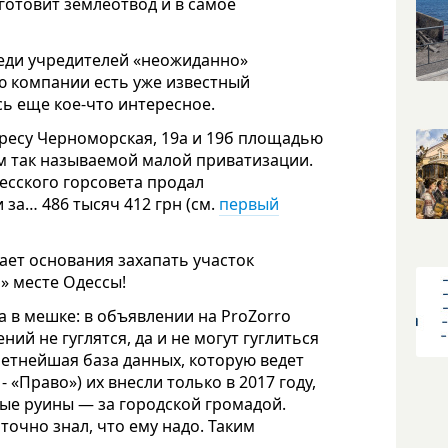
 готовит землеотвод и в самое
реди учредителей «неожиданно»
ю компании есть уже известный
сь еще кое-что интересное.
дресу Черноморская, 19а и 19б площадью
том так называемой малой приватизации.
сского горсовета продал
за… 486 тысяч 412 грн (см.
первый
ает основания захапать участок
» месте Одессы!
та в мешке: в объявлении на ProZorro
ний не гуглятся, да и не могут гуглиться
ретнейшая база данных, которую ведет
«Право») их внесли только в 2017 году,
ые руины — за городской громадой.
точно знал, что ему надо. Таким