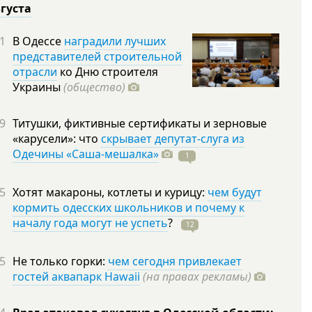
вгуста
1
В Одессе
наградили лучших
представителей строительной
отрасли
ко Дню строителя
Украины
(общество)
9
Титушки, фиктивные сертификаты и зерновые
«карусели»: что
скрывает депутат-слуга из
Одечины «Саша-мешалка»
1
5
Хотят макароны, котлеты и курицу:
чем будут
кормить одесских школьников и почему к
началу года могут не успеть
?
12
5
Не только горки:
чем сегодня привлекает
гостей аквапарк Hawaii
(на правах рекламы)