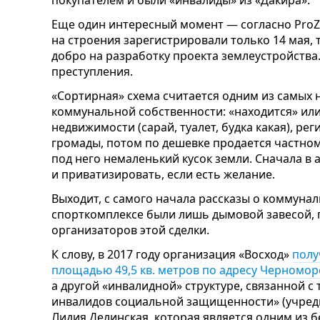
Еще один интересный момент — согласно ProZ
на строения зарегистрировали только 14 мая, то
добро на разработку проекта землеустройства.
преступления.
«Сортирная» схема считается одним из самых
коммунальной собственности: «находится» или
недвижимости (сарай, туалет, будка какая), ре
громады, потом по дешевке продается частному
под него немаленький кусок земли. Сначала в 
и приватизировать, если есть желание.
Выходит, с самого начала рассказы о коммуна
спорткомплексе были лишь дымовой завесой,
организаторов этой сделки.
К слову, в 2017 году организация «Восход»
полу
площадью 49,5 кв. метров по адресу Черноморс
а другой «инвалидной» структуре, связанной 
инвалидов социальной защищенности» (учред
Лидия Делинская, которая является одним из 