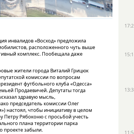
17:2
ция инвалидов «Восход» предложила
омобилистов, расположенного чуть выше
тивный комплекс. Пообещала даже
15:1
ровые жители города Виталий Грицюк
депутатской комиссии по вопросам
президент футбольного клуба «Одесса»
13:3
емьей Продаевичей. Депутаты тогда
высказал здравую мысль,
нако председатель комиссии Олег
») настоял, чтобы инициативу в целом
у Петру Рябоконю с просьбой учесть
ального плана территории парка
о проекте забыли.
11:5