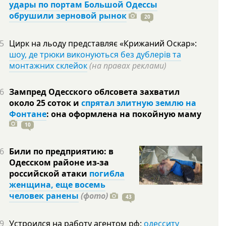
удары по портам Большой Одессы
обрушили зерновой рынок
20
5
Цирк на льоду представляє «Крижаний Оскар»:
шоу, де трюки виконуються без дублерів та
монтажних склейок
(на правах реклами)
6
Зампред Одесского облсовета захватил
около 25 соток и
спрятал элитную землю на
Фонтане
: она оформлена на покойную
маму
10
6
Били по предприятию: в
Одесском районе из-за
российской атаки
погибла
женщина, еще восемь
человек ранены
(фото)
43
9
Устроился на работу агентом рф:
одесситу