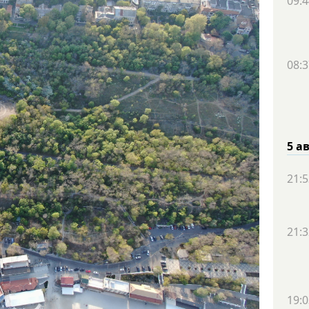
09:4
08:3
5 а
21:5
21:3
19:0