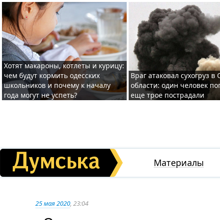
Хотят макароны, котлеты и курицу:
чем будут кормить одесских
Враг атаковал сухогруз в
школьников и почему к началу
области: один человек по
года могут не успеть?
еще трое пострадали
Материалы
25 мая 2020
, 23:04