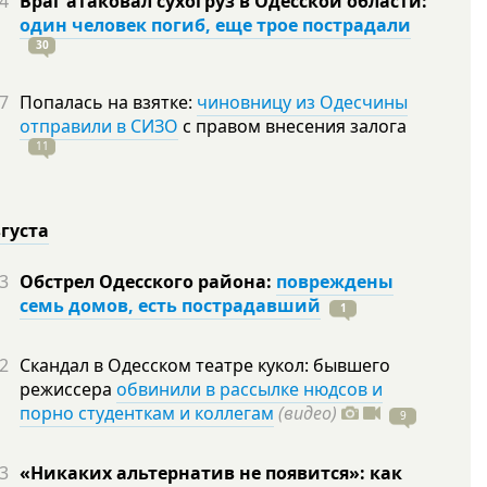
4
Враг атаковал сухогруз в Одесской области:
один человек погиб, еще трое пострадали
30
7
Попалась на взятке:
чиновницу из Одесчины
отправили в СИЗО
с правом внесения залога
11
вгуста
3
Обстрел Одесского района:
повреждены
семь домов, есть пострадавший
1
2
Скандал в Одесском театре кукол: бывшего
режиссера
обвинили в рассылке нюдсов и
порно студенткам и коллегам
(видео)
9
3
«Никаких альтернатив не появится»: как