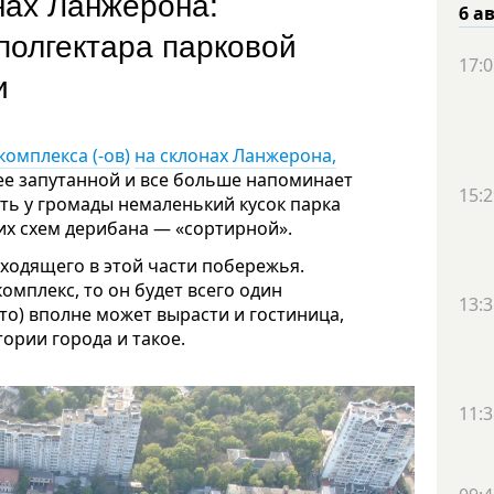
нах Ланжерона:
6 а
полгектара парковой
17:0
и
комплекса (-ов)
на склонах Ланжерона,
ее запутанной и все больше напоминает
15:2
ть у громады немаленький кусок парка
их схем дерибана — «сортирной».
ходящего в этой части побережья.
омплекс, то он будет всего один
13:3
сто) вполне может вырасти и гостиница,
тории города и такое.
11:3