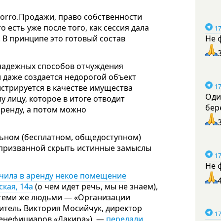
orro.Продажи, право собственности
 есть уже после того, как сессия дала
17
 В принципе это готовый состав
Не 
 надежных способов отчуждения
 даже создается недорогой объект
гистрируется в качестве имущества
17
Оди
 лицу, которое в итоге отводит
бер
аренду, а потом можно
льном (бесплатном, общедоступном)
 призванной скрыть истинные замыслы
17
Не 
чила в аренду некое помещение
кая, 14а
(о чем идет речь, мы не знаем),
с теми же людьми — «Организации
итель Виктория Мосийчук, директор
17
бенефициаров «Дакира»), —
передали