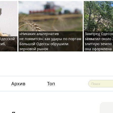
«Никаких альтернатив
Зампред Одесск
 Одесской
не появится»: как удары по портам
захватил около 
гиб,
Большой Одессы обрушили
элитную землю 
зерновой рынок
она оформлена 
Архив
Топ