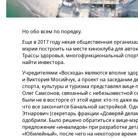
Но обо всем по порядку.
Еще в 2017 году некая общественная организа
мэрии построить на месте киноклуба для авт
Трассы здоровья, многофункциональный спор
найти инвестора.
Учредителями «Восхода» являются вполне здо
и Виктория Мосийчук, а проект на заседании 
спорта, культуры и туризма представлял вице-
Олег Самсонов, связанный с небезызвестной с
были не в восторге от этой идеи: кто-то даже 
что все закончится банальной застройкой. Од
Этнарович (секретарь фракции «Доверяй делам
одобрили. Было решено обратиться к вице-мэр
предложение «инвалидов» при разработке дет
«Юбилейный», после чего на некоторое время 