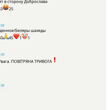
ят в сторону Доброслава
63
25
:00
денное/Беляры шахеды
50
45
1
1
:59
Увага. ПОВІТРЯНА ТРИВОГА
1
:36