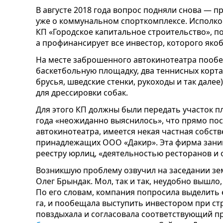
В августе 2018 года вопрос подняли снова — пр
уже о коммунальном спорткомплексе. Исполк
КП «Городское капитальное строительство», п
а профинансирует все инвестор, которого яко
На месте заброшенного автокинотеатра пооб
баскетбольную площадку, два теннисных корта,
брусья, шведские стенки, рукоходы и так дале
для дрессировки собак.
Для этого КП должны были передать участок пл
года «неожиданно выяснилось», что прямо пос
автокинотеатра, имеется некая частная собств
принадлежащих ООО «Дакир». Эта фирма заним
реестру юрлиц, «деятельностью ресторанов и 
Возникшую проблему озвучил на заседании зе
Олег Брындак. Мол, так и так, неудобно вышло,
По его словам, компания попросила выделить е
га, и пообещала выступить инвестором при ст
повздыхала и согласовала соответствующий п