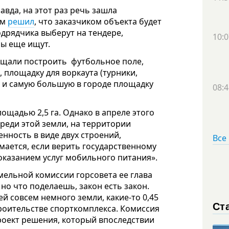
авда, на этот раз речь зашла
ом
решил
, что заказчиком объекта будет
одрядчика выберут на тендере,
10:0
бы еще ищут.
ещали построить футбольное поле,
 площадку для воркаута (турники,
е) и самую большую в городе площадку
08:4
ощадью 2,5 га. Однако в апреле этого
реди этой земли, на территории
енность в виде двух строений,
Все
ается, если верить государственному
оказанием услуг мобильного питания».
мельной комиссии горсовета ее глава
 но что поделаешь, закон есть закон.
й совсем немного земли, какие-то 0,45
Ст
роительстве спорткомплекса. Комиссия
роект решения, который впоследствии