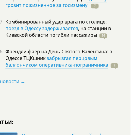
грозит пожизненное за госизмену
7
7
Комбинированный удар врага по столице:
поезд в Одессу задерживается
, на станции в
Киевской области погибли
пассажиры
56
6
Френдли-фаер на День Святого Валентина: в
Одессе ТЦКшник
забрызгал перцовым
баллончиком оперативника-пограничника
7
 новости →
атьи: