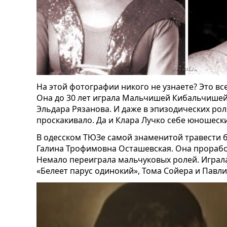
На этой фотографии никого не узнаете? Это в
Она до 30 лет играла Мальчишей Кибальчишей 
Эльдара Рязанова. И даже в эпизодических рол
проскакивало. Да и Клара Лучко себе юношески
В одесском ТЮЗе самой знаменитой травести 
Галина Трофимовна Осташевская. Она проработ
Немало переиграла мальчуковых ролей. Играла
«Белеет парус одинокий», Тома Сойера и Павл