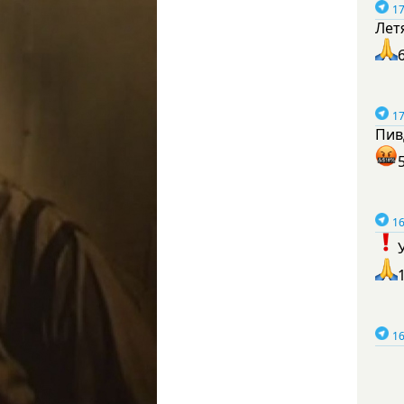
17
Лет
17
Пив
16
16