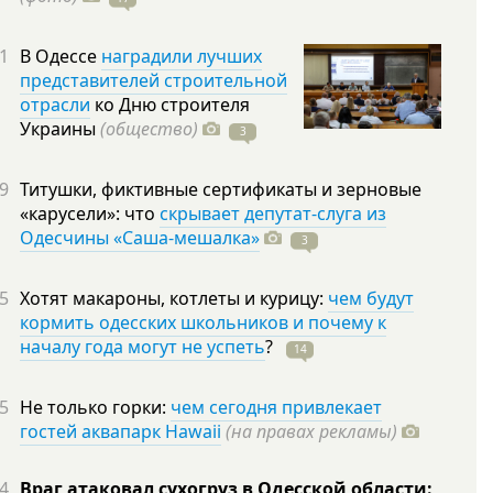
1
В Одессе
наградили лучших
представителей строительной
отрасли
ко Дню строителя
Украины
(общество)
3
9
Титушки, фиктивные сертификаты и зерновые
«карусели»: что
скрывает депутат-слуга из
Одесчины «Саша-мешалка»
3
5
Хотят макароны, котлеты и курицу:
чем будут
кормить одесских школьников и почему к
началу года могут не успеть
?
14
5
Не только горки:
чем сегодня привлекает
гостей аквапарк Hawaii
(на правах рекламы)
4
Враг атаковал сухогруз в Одесской области: