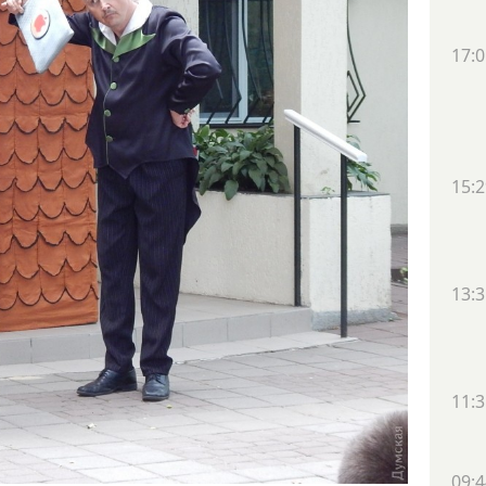
17:0
15:2
13:3
11:3
09:4