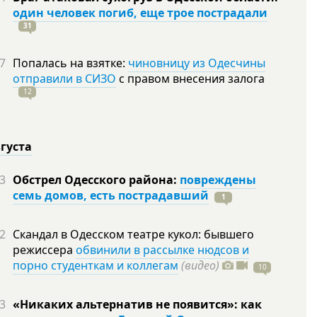
один человек погиб, еще трое пострадали
31
7
Попалась на взятке:
чиновницу из Одесчины
отправили в СИЗО
с правом внесения залога
12
вгуста
3
Обстрел Одесского района:
повреждены
семь домов, есть пострадавший
1
2
Скандал в Одесском театре кукол: бывшего
режиссера
обвинили в рассылке нюдсов и
порно студенткам и коллегам
(видео)
10
3
«Никаких альтернатив не появится»: как