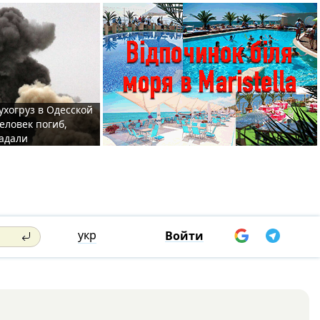
ухогруз в Одесской
еловек погиб,
адали
укр
Войти