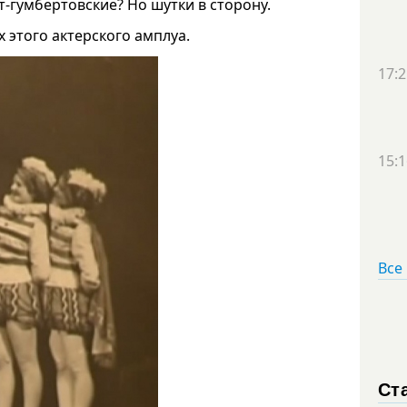
-гумбертовские? Но шутки в сторону.
 этого актерского амплуа.
17:2
15:1
Все
Ст