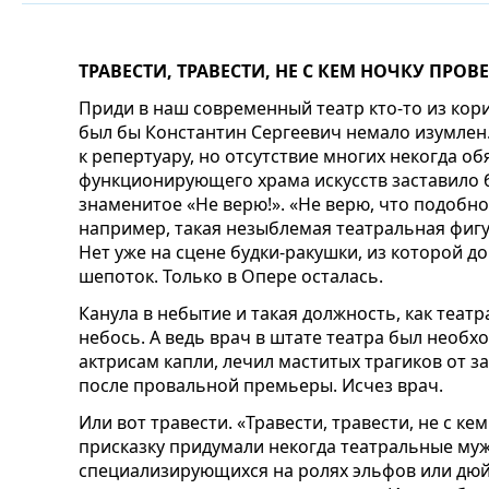
ТРАВЕСТИ, ТРАВЕСТИ, НЕ С КЕМ НОЧКУ ПРОВЕ
Приди в наш современный театр кто-то из кор
был бы Константин Сергеевич немало изумлен. 
к репертуару, но отсутствие многих некогда 
функционирующего храма искусств заставило 
знаменитое «Не верю!». «Не верю, что подобн
например, такая незыблемая театральная фигур
Нет уже на сцене будки-ракушки, из которой д
шепоток. Только в Опере осталась.
Канула в небытие и такая должность, как теат
небось. А ведь врач в штате театра был необх
актрисам капли, лечил маститых трагиков от з
после провальной премьеры. Исчез врач.
Или вот травести. «Травести, травести, не с ке
присказку придумали некогда театральные му
специализирующихся на ролях эльфов или дюй