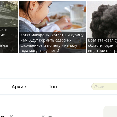
ля»:
тит
Хотят макароны, котлеты и курицу:
чем будут кормить одесских
Враг атаковал с
з-за
школьников и почему к началу
области: один ч
года могут не успеть?
еще трое постр
Архив
Топ