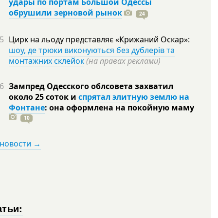
удары по портам Большой Одессы
обрушили зерновой рынок
24
5
Цирк на льоду представляє «Крижаний Оскар»:
шоу, де трюки виконуються без дублерів та
монтажних склейок
(на правах реклами)
6
Зампред Одесского облсовета захватил
около 25 соток и
спрятал элитную землю на
Фонтане
: она оформлена на покойную
маму
10
 новости →
атьи: