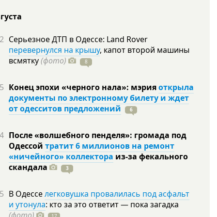
вгуста
2
Серьезное ДТП в Одессе: Land Rover
перевернулся на крышу
, капот второй машины
всмятку
(фото)
8
5
Конец эпохи «черного нала»: мэрия
открыла
документы по электронному билету и ждет
от одесситов предложений
6
4
После «волшебного пенделя»: громада под
Одессой
тратит 6 миллионов на ремонт
«ничейного» коллектора
из-за фекального
скандала
3
5
В Одессе
легковушка провалилась под асфальт
и утонула
: кто за это ответит — пока загадка
(фото)
17