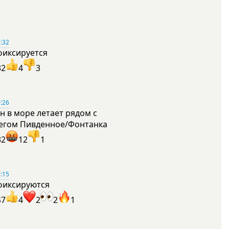
:32
фиксируется
32
4
3
:26
н в море летает рядом с
егом Пивденное/Фонтанка
32
12
1
:15
фиксируются
47
4
2
2
1