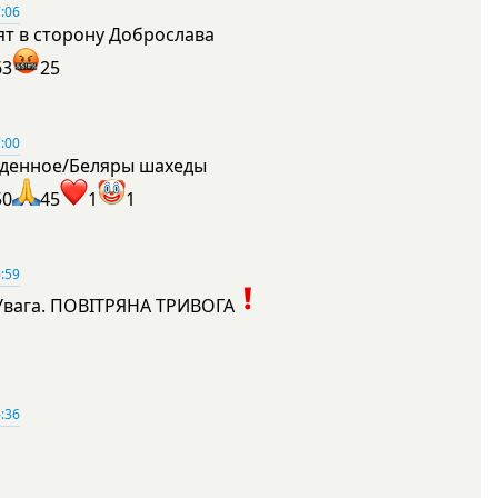
:06
ят в сторону Доброслава
63
25
:00
денное/Беляры шахеды
50
45
1
1
:59
Увага. ПОВІТРЯНА ТРИВОГА
1
:36