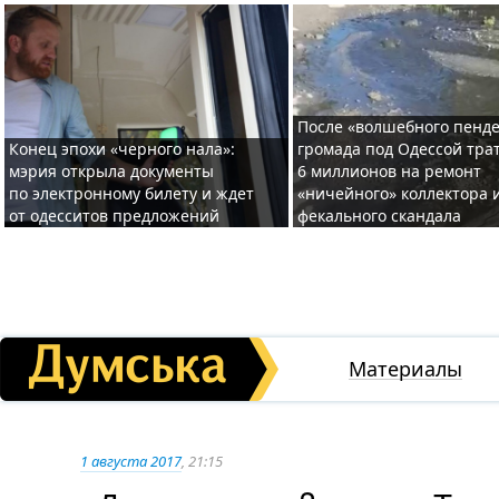
После «волшебного пенде
Конец эпохи «черного нала»:
громада под Одессой тра
мэрия открыла документы
6 миллионов на ремонт
по электронному билету и ждет
«ничейного» коллектора и
от одесситов предложений
фекального скандала
Материалы
1 августа 2017
, 21:15