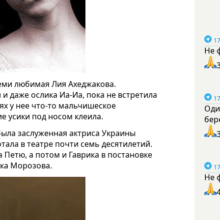
17
Не 
семи любимая Лия Ахеджакова.
и даже ослика Иа-Иа, пока не встретила
17
ях у нее что-то мальчишеское
Оди
е усики под носом клеила.
бер
была заслуженная актриса Украины
ала в театре почти семь десятилетий.
 Петю, а потом и Гаврика в постановке
ика Морозова.
17
Не 