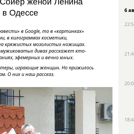
м Сойер женой Ленина
ти в Одессе
6 а
22:5
авести» в Google, то в «картинках»
и, в килограммах косметики,
 на кряжистых мозолистых ножищах.
 мужиковатых дивах расскажет кто-
21:4
даниях, эфемерных и вечно юных.
актеры, играющие женщин. Но прижилось
. О них и наш рассказ.
20:0
18:4