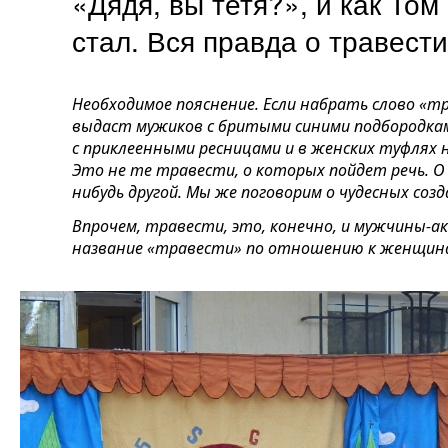
«Дядя, вы тетя?», и как То
стал. Вся правда о травес
Необходимое пояснение. Если набрать слово «тр
выдаст мужиков с бритыми синими подбородкам
с приклеенными ресницами и в женских туфлях
Это не те травести, о которых пойдет речь.
О
нибудь другой. Мы же поговорим о чудесных соз
Впрочем, травести, это, конечно, и мужчины-
название «травести» по отношению к женщинам