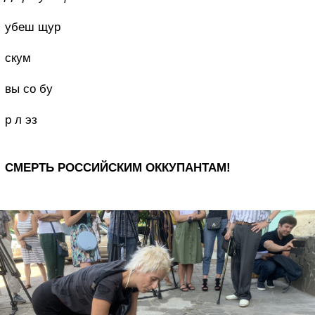
убеш щур
скум
вы со бу
р л эз
СМЕРТЬ РОССИЙСКИМ ОККУПАНТАМ!