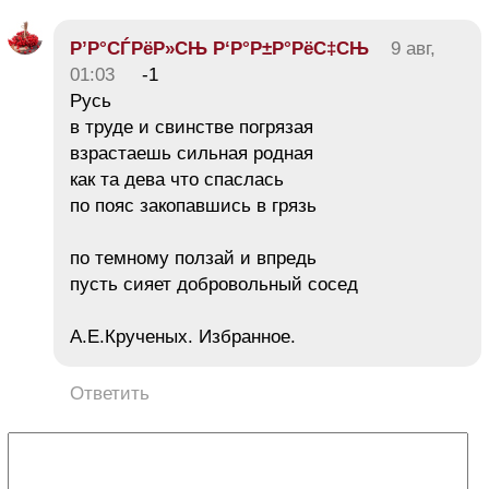
Р’Р°СЃРёР»СЊ Р‘Р°Р±Р°РёС‡СЊ
9 авг,
01:03
-1
Русь
в труде и свинстве погрязая
взрастаешь сильная родная
как та дева что спаслась
по пояс закопавшись в грязь
по темному ползай и впредь
пусть сияет добровольный сосед
А.Е.Крученых. Избранное.
Ответить