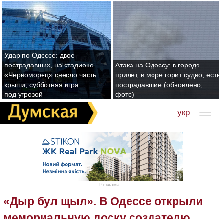
Удар по Одессе: двое
пострадавших, на стадионе
Атака на Одессу: в городе
«Черноморец» снесло часть
прилет, в море горит судно, ест
крыши, субботняя игра
пострадавшие (обновлено,
под угрозой
фото)
укр
Реклама
«Дыр бул щыл». В Одессе открыли
мемориальную доску создателю