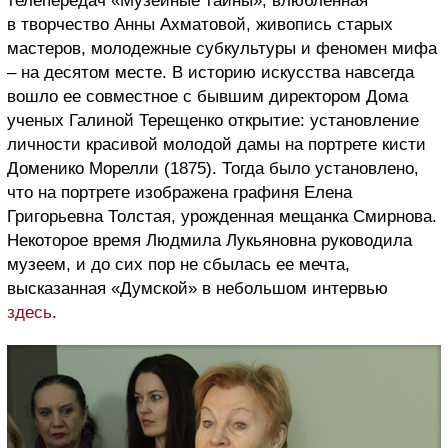
телепередач «Музейные тайны», влюбленная
в творчество Анны Ахматовой, живопись старых
мастеров, молодежные субкультуры и феномен мифа
– на десятом месте. В историю искусства навсегда
вошло ее совместное с бывшим директором Дома
ученых Галиной Терещенко открытие: установление
личности красивой молодой дамы на портрете кисти
Доменико Морелли (1875). Тогда было установлено,
что на портрете изображена графиня Елена
Григорьевна Толстая, урожденная мещанка Смирнова.
Некоторое время Людмила Лукьяновна руководила
музеем, и до сих пор не сбылась ее мечта,
высказанная «Думской» в небольшом интервью
здесь
.