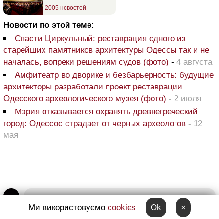
2005 новостей
Новости по этой теме:
Спасти Циркульный: реставрация одного из
старейших памятников архитектуры Одессы так и не
началась, вопреки решениям судов (фото)
-
4 августа
Амфитеатр во дворике и безбарьерность: будущие
архитекторы разработали проект реставрации
Одесского археологического музея (фото)
-
2 июля
Мэрия отказывается охранять древнегреческий
город: Одессос страдает от черных археологов
-
12
мая
Марина Александрова
17 фев, 17:20
Ми використовуємо
cookies
Ok
×
+8