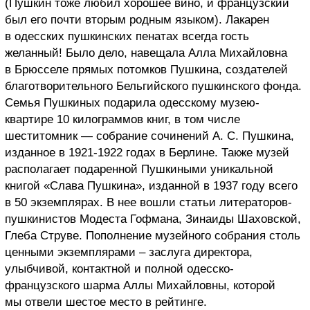
(Пушкин тоже любил хорошее вино, и французский
был его почти вторым родным языком). Лакарен
в одесских пушкинских пенатах всегда гость
желанный! Было дело, навещала Алла Михайловна
в Брюсселе прямых потомков Пушкина, создателей
благотворительного Бельгийского пушкинского фонда.
Семья Пушкиных подарила одесскому музею-
квартире 10 килограммов книг, в том числе
шеститомник — собрание сочинений А. С. Пушкина,
изданное в 1921-1922 годах в Берлине. Также музей
располагает подаренной Пушкиными уникальной
книгой «Слава Пушкина», изданной в 1937 году всего
в 50 экземплярах. В нее вошли статьи литераторов-
пушкинистов Модеста Гофмана, Зинаиды Шаховской,
Глеба Струве. Пополнение музейного собрания столь
ценными экземплярами – заслуга директора,
улыбчивой, контактной и полной одесско-
французского шарма Аллы Михайловны, которой
мы отвели шестое место в рейтинге.