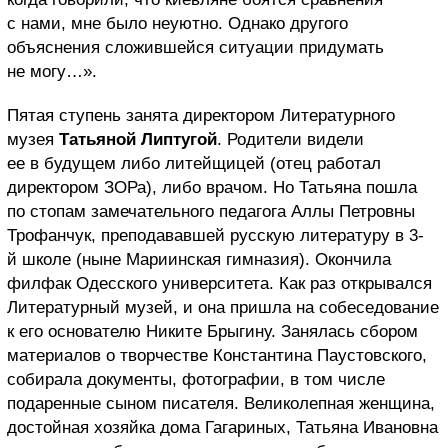
с нами, мне было неуютно. Однако другого
объяснения сложившейся ситуации придумать
не могу…».
Пятая ступень занята директором Литературного
музея
Татьяной Липтугой
. Родители видели
ее в будущем либо литейщицей (отец работал
директором ЗОРа), либо врачом. Но Татьяна пошла
по стопам замечательного педагога Аллы Петровны
Трофанчук, преподававшей русскую литературу в 3-
й школе (ныне Мариинская гимназия). Окончила
филфак Одесского университета. Как раз открывался
Литературный музей, и она пришла на собеседование
к его основателю Никите Брыгину. Занялась сбором
материалов о творчестве Константина Паустовского,
собирала документы, фотографии, в том числе
подаренные сыном писателя. Великолепная женщина,
достойная хозяйка дома Гагариных, Татьяна Ивановна