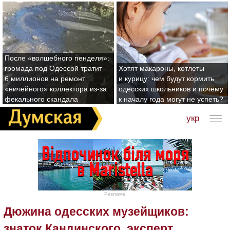
После «волшебного пенделя»:
громада под Одессой тратит
Хотят макароны, котлеты
6 миллионов на ремонт
и курицу: чем будут кормить
«ничейного» коллектора из-за
одесских школьников и почему
фекального скандала
к началу года могут не успеть?
укр
Реклама
Дюжина одесских музейщиков:
знаток Кандинского, эксперт