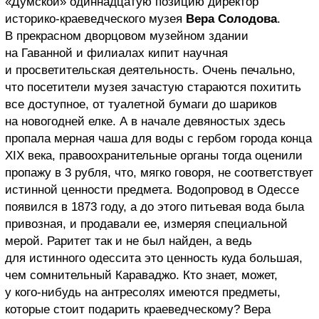
«Думской» одиннадцатую позицию директор
историко-краеведческого музея
Вера Солодова
.
В прекрасном дворцовом музейном здании
на Гаванной и филиалах кипит научная
и просветительская деятельность. Очень печально,
что посетители музея зачастую стараются похитить
все доступное, от туалетной бумаги до шариков
на новогодней елке. А в начале девяностых здесь
пропала мерная чаша для воды с гербом города конца
XIX века, правоохранительные органы тогда оценили
пропажу в 3 рубля, что, мягко говоря, не соответствует
истинной ценности предмета. Водопровод в Одессе
появился в 1873 году, а до этого питьевая вода была
привозная, и продавали ее, измеряя специальной
мерой. Раритет так и не был найден, а ведь
для истинного одессита это ценность куда большая,
чем сомнительный Караваджо. Кто знает, может,
у кого-нибудь на антресолях имеются предметы,
которые стоит подарить краеведческому? Вера