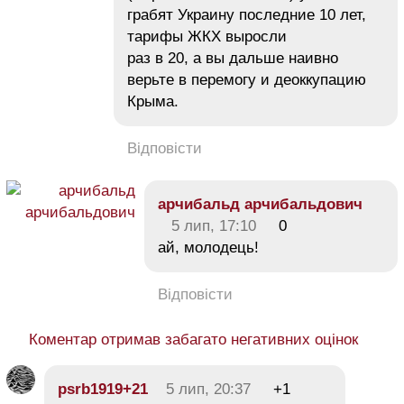
грабят Украину последние 10 лет,
тарифы ЖКХ выросли
раз в 20, а вы дальше наивно
верьте в перемогу и деоккупацию
Крыма.
Відповісти
арчибальд арчибальдович
5 лип, 17:10
0
ай, молодець!
Відповісти
Коментар отримав забагато негативних оцінок
psrb1919+21
5 лип, 20:37
+1