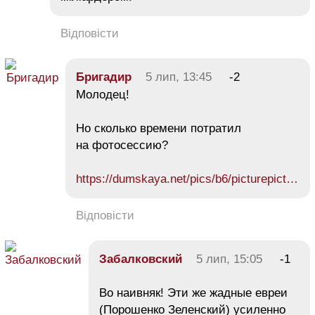
Відповісти
Бригадир
5 лип, 13:45
-2
Молодец!
Но сколько времени потратил
на фотосессию?
https://dumskaya.net/pics/b6/picturepict…
Відповісти
Забалковский
5 лип, 15:05
-1
Во наивняк! Эти же жадные евреи
(Порошенко Зеленский) усиленно