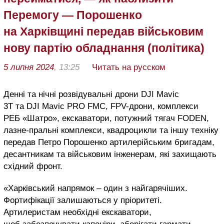
Перемогу — Порошенко
на Харківщині передав військовим
нову партію обладнання (політика)
5 липня 2024
, 13:25
Читать на русском
Денні та нічні розвідувальні дрони DJI Mavic
3Т та DJI Mavic PRO FMC,
FPV-дрони,
комплекси
РЕБ «Шатро», екскаватори, потужний тягач FODEN,
лазне-пральні комплекси, квадроцикли та іншу техніку
передав Петро Порошенко а
ртилерійським бригадам,
десантникам та військовим інженерам, які захищають
східний фронт.
«Харківський напрямок – один з найгарячіших.
Фортифікації залишаються у пріоритеті.
Артилеристам необхідні екскаватори,