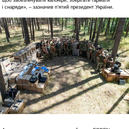
щоб забезпечувати капоніри, зберігати гармати
і снаряди», – зазначив
п’ятий президент України.