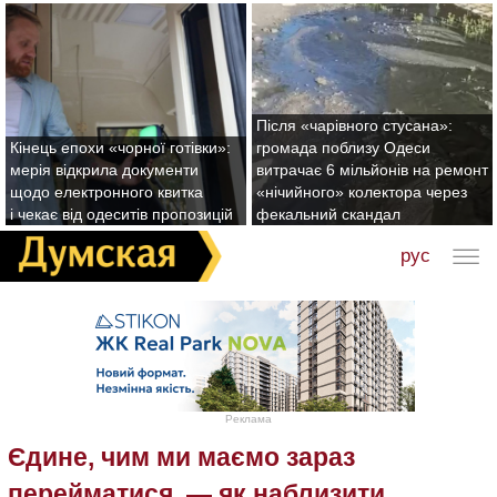
Після «чарівного стусана»:
Кінець епохи «чорної готівки»:
громада поблизу Одеси
мерія відкрила документи
витрачає 6 мільйонів на ремонт
щодо електронного квитка
«нічийного» колектора через
і чекає від одеситів пропозицій
фекальний скандал
рус
Реклама
Єдине, чим ми маємо зараз
перейматися, — як наблизити