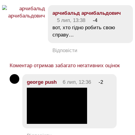
арчибальд арчибальдович
5 лип, 13:38
-4
вот, хто гідно робить свою
справу…
Відповісти
Коментар отримав забагато негативних оцінок
george push
6 лип, 12:36
-2