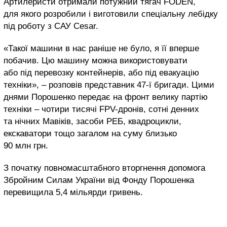
Артилеристи отримали потужний тягач FODEN,
для якого розробили і виготовили спеціальну лебідку
під роботу з САУ Cesar.
«Такої машини в нас раніше не було, я її вперше
побачив. Цю машину можна використовувати
або під перевозку контейнерів, або під евакуацію
техніки», – розповів представник 47-ї бригади. Цими
днями Порошенко передає на фронт велику партію
техніки – чотири тисячі FPV-дронів, сотні денних
та нічних Мавіків, засоби РЕБ, квадроцикли,
екскаватори тощо загалом на суму близько
90 млн грн.
З початку повномасштабного вторгнення допомога
Збройним Силам України від Фонду Порошенка
перевищила 5,4 мільярди гривень.