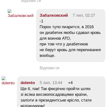
Відповісти
Забалковский
7 лип, 02:27
-1
Порох тупо пиарится, в 2016
он диабетик якобы сдавал кровь
для воинов АТО,
при том что у диабетиков
не берут кровь для переливания
вообще.
Відповісти
dolento
5 лип, 13:44
+4
Ще б, пак! Так феєрічно пройти шлях
зі всіма високопосадовцями країни,
залізти в президентське крісло, стати
міліардером!