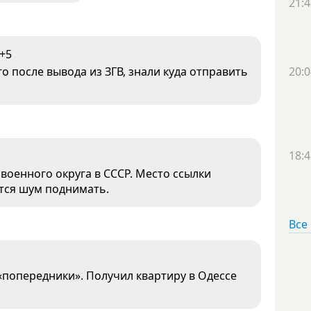
21:4
+5
го после вывода из ЗГВ, знали куда отправить
20:0
18:4
военного округа в СССР. Место ссылки
ется шум поднимать.
Все
«попередники». Получил квартиру в Одессе