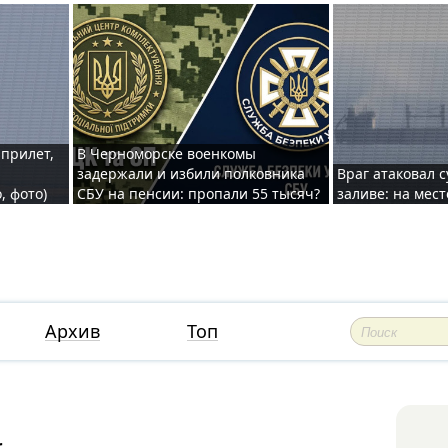
 прилет,
В Черноморске военкомы
задержали и избили полковника
Враг атаковал 
, фото)
СБУ на пенсии: пропали 55 тысяч?
заливе: на мес
Архив
Топ