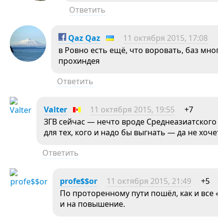
Ответить
Qaz Qaz
11 октября 2015, 17:08
в Ровно есть ещё, что воровать, баз мно
прохиндея
Ответить
Valter
11 октября 2015, 19:55
+7
ЗГВ сейчас — нечто вроде Среднеазиатского 
для тех, кого и надо бы выгнать — да не хоч
Ответить
profe$$or
11 октября 2015, 21:49
+5
По проторенному пути пошёл, как и все 
и на повышение.