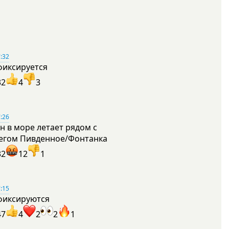
:32
фиксируется
32
4
3
:26
н в море летает рядом с
егом Пивденное/Фонтанка
32
12
1
:15
фиксируются
47
4
2
2
1