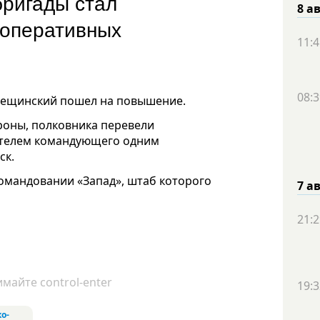
бригады стал
8 а
 оперативных
11:4
08:3
Лещинский пошел на повышение.
роны, полковника перевели
ителем командующего одним
ск.
омандовании «Запад», штаб которого
7 а
21:2
майте control-enter
19:3
о-