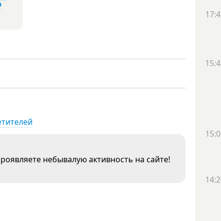
я
17:4
15:4
етителей
15:0
проявляете небывалую активность на сайте!
14:2