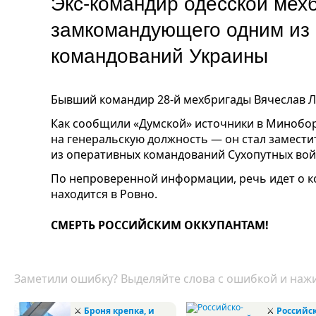
Экс-командир одесской мех
замкомандующего одним из
командований Украины
Бывший командир 28-й мехбригады Вячеслав 
Как сообщили «Думской» источники в Минобо
на генеральскую должность — он стал замест
из оперативных командований Сухопутных вой
По непроверенной информации, речь идет о к
находится в Ровно.
СМЕРТЬ РОССИЙСКИМ ОККУПАНТАМ!
Заметили ошибку? Выделяйте слова с ошибкой и нажи
⚔️
Броня крепка, и
⚔
Российск