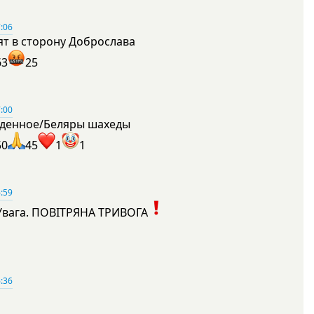
:06
ят в сторону Доброслава
63
25
:00
денное/Беляры шахеды
50
45
1
1
:59
Увага. ПОВІТРЯНА ТРИВОГА
1
:36