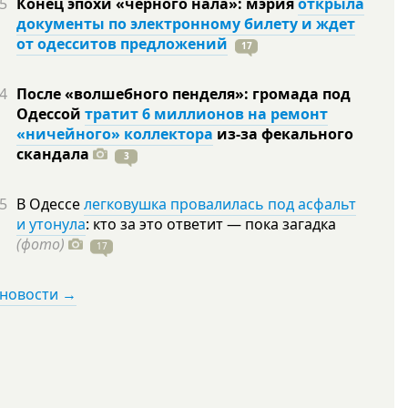
5
Конец эпохи «черного нала»: мэрия
открыла
документы по электронному билету и ждет
от одесситов предложений
17
4
После «волшебного пенделя»: громада под
Одессой
тратит 6 миллионов на ремонт
«ничейного» коллектора
из-за фекального
скандала
3
5
В Одессе
легковушка провалилась под асфальт
и утонула
: кто за это ответит — пока загадка
(фото)
17
 новости →