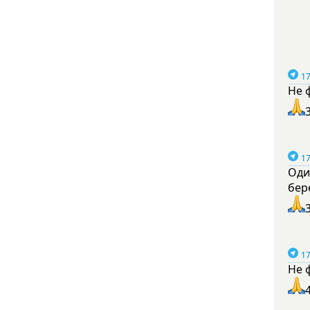
17
Не 
17
Оди
бер
17
Не 