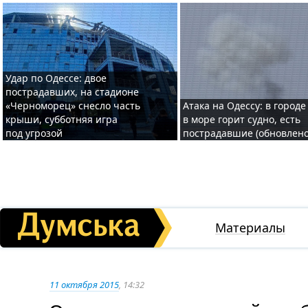
Удар по Одессе: двое
пострадавших, на стадионе
«Черноморец» снесло часть
Атака на Одессу: в городе
крыши, субботняя игра
в море горит судно, есть
под угрозой
пострадавшие (обновлено
Материалы
11 октября 2015
, 14:32