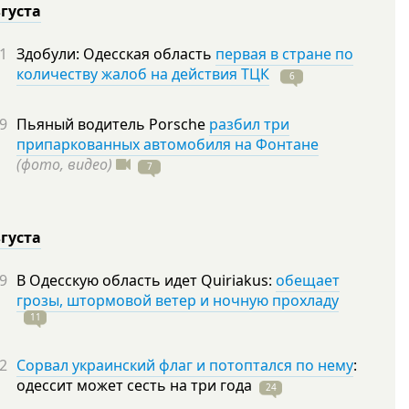
вгуста
1
Здобули: Одесская область
первая в стране по
количеству жалоб на действия ТЦК
6
9
Пьяный водитель Porsche
разбил три
припаркованных автомобиля на Фонтане
(фото, видео)
7
вгуста
9
В Одесскую область идет Quiriakus:
обещает
грозы, штормовой ветер и ночную прохладу
11
2
Сорвал украинский флаг и потоптался по нему
:
одессит может сесть на три
года
24