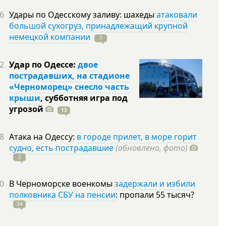
6
Удары по Одесскому заливу: шахеды
атаковали
большой сухогруз, принадлежащий крупной
немецкой компании
7
2
Удар по Одессе:
двое
пострадавших, на стадионе
«Черноморец» снесло часть
крыши
, субботняя игра под
угрозой
13
8
Атака на Одессу:
в городе прилет, в море горит
судно, есть пострадавшие
(обновлено, фото)
2
0
В Черноморске военкомы
задержали и избили
полковника СБУ на пенсии
: пропали 55
тысяч?
34