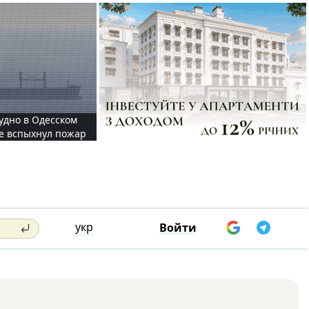
судно в Одесском
те вспыхнул пожар
укр
Войти