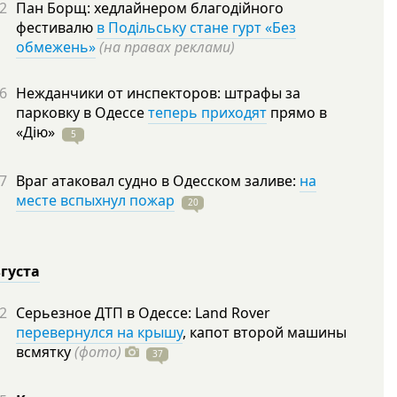
2
Пан Борщ: хедлайнером благодійного
фестивалю
в Подільську стане гурт «Без
обмежень»
(на правах реклами)
6
Нежданчики от инспекторов: штрафы за
парковку в Одессе
теперь приходят
прямо в
«Дію»
5
7
Враг атаковал судно в Одесском заливе:
на
месте вспыхнул пожар
20
вгуста
2
Серьезное ДТП в Одессе: Land Rover
перевернулся на крышу
, капот второй машины
всмятку
(фото)
37