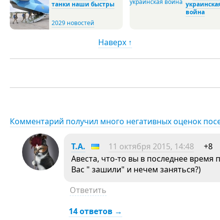
танки наши быстры
украинска
война
2029 новостей
Наверх ↑
Комментарий получил много негативных оценок пос
Т.А.
11 октября 2015, 14:48
+8
Авеста, что-то вы в последнее время 
Вас " зашили" и нечем заняться?)
Ответить
14 ответов →