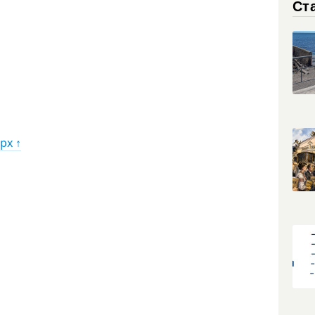
Ст
рх ↑