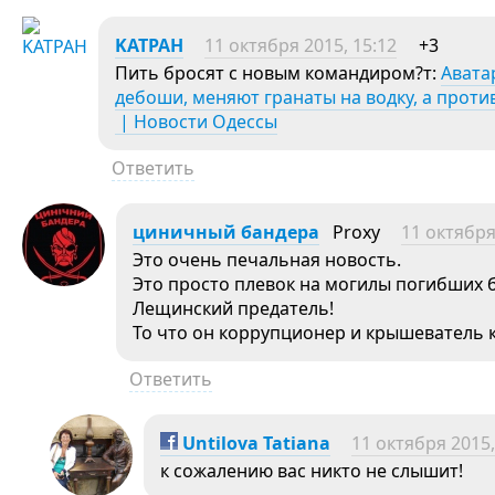
KATPAH
11 октября 2015, 15:12
+3
Пить бросят с новым командиром?т:
Авата
дебоши, меняют гранаты на водку, а проти
| Новости Одессы
Ответить
циничный бандера
Proxy
11 октября
Это очень печальная новость.
Это просто плевок на могилы погибших 
Лещинский предатель!
То что он коррупционер и крышеватель 
Ответить
Untilova Tatiana
11 октября 2015,
к сожалению вас никто не слышит!