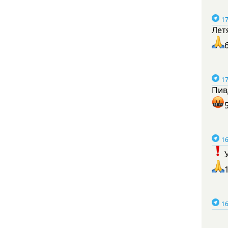
17
Лет
17
Пив
16
16