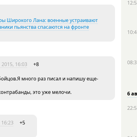
12:5
ры Широкого Лана: военные устраивают
вники пьянства спасаются на фронте
10:4
08:3
 2015, 16:03
+8
бойцов.Я много раз писал и напишу еще-
контрабанды, это уже мелочи.
6 а
22:5
 16:23
+5