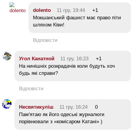
dolento
11 гру, 19:44
+1
Мокшанський фашист має право піти
шляхом Ківи!
Відповісти
Угол Канатной
11 гру, 16:23
+1
На нинішніх розкрадачів коли будуть хоч
будь які справи?
Відповісти
Несвятикуліш
11 гру, 16:24
0
Пам'ятаю як його одеські журналюги
порівнювали з «комісаром Катані» )