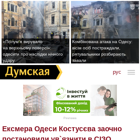
«Полум'я вирувало
Комбінована атака на Одесу:
на верхньому поверсі»:
вісім осіб постраждали,
одесити про наслідки нічного
рятувальники розбирають
удару
завали
рус
Реклама
Ексмера Одеси Костусєва заочно
постановили ув`язнити в СІЗО