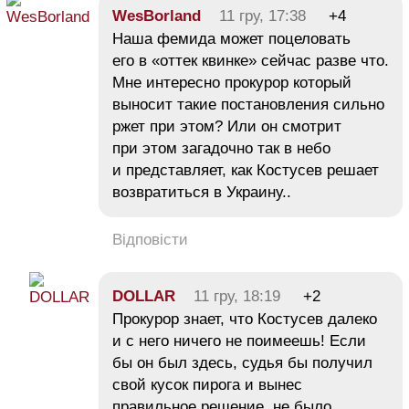
WesBorland
11 гру, 17:38
+4
Наша фемида может поцеловать
его в «оттек квинке» сейчас разве что.
Мне интересно прокурор который
выносит такие постановления сильно
ржет при этом? Или он смотрит
при этом загадочно так в небо
и представляет, как Костусев решает
возвратиться в Украину..
Відповісти
DOLLAR
11 гру, 18:19
+2
Прокурор знает, что Костусев далеко
и с него ничего не поимеешь! Если
бы он был здесь, судья бы получил
свой кусок пирога и вынес
правильное решение, не было