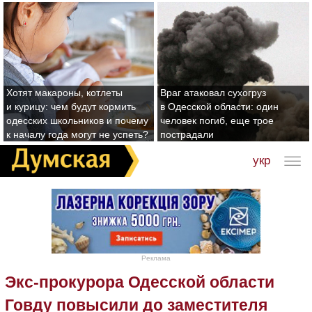
Хотят макароны, котлеты
Враг атаковал сухогруз
и курицу: чем будут кормить
в Одесской области: один
одесских школьников и почему
человек погиб, еще трое
к началу года могут не успеть?
пострадали
укр
Реклама
Экс-прокурора Одесской области
Говду повысили до заместителя