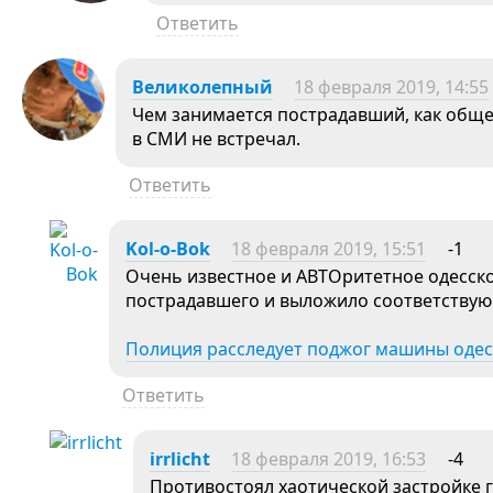
Ответить
Великолепный
18 февраля 2019, 14:55
Чем занимается пострадавший, как обще
в СМИ не встречал.
Ответить
Kol-o-Bok
18 февраля 2019, 15:51
-1
Очень известное и АВТОритетное одесско
пострадавшего и выложило соответствую
Полиция расследует поджог машины одес
Ответить
irrlicht
18 февраля 2019, 16:53
-4
Противостоял хаотической застройке 