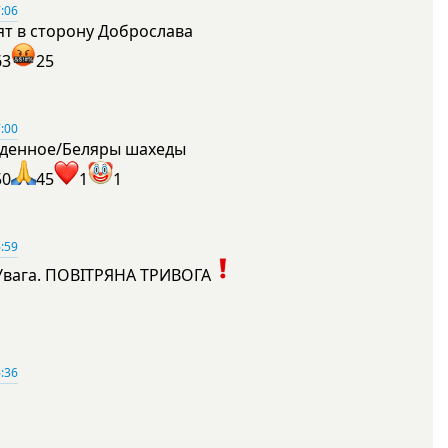
:06
ят в сторону Доброслава
63
25
:00
денное/Беляры шахеды
50
45
1
1
:59
Увага. ПОВІТРЯНА ТРИВОГА
1
:36