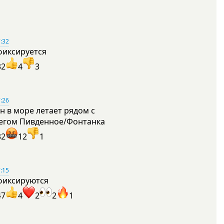
:32
фиксируется
32
4
3
:26
н в море летает рядом с
егом Пивденное/Фонтанка
32
12
1
:15
фиксируются
47
4
2
2
1