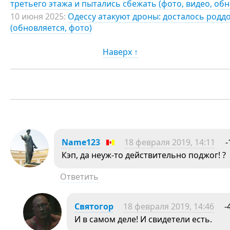
третьего этажа и пытались сбежать (фото, видео, об
10 июня 2025:
Одессу атакуют дроны: досталось род
(обновляется, фото)
Наверх ↑
Name123
18 февраля 2019, 14:11
-
Кэп, да неуж-то действительно поджог! ?
Ответить
Святогор
18 февраля 2019, 14:46
-
И в самом деле! И свидетели есть.