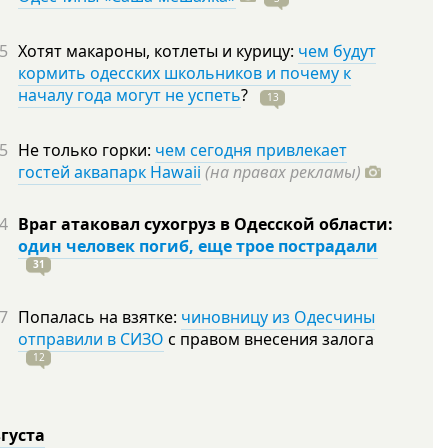
5
Хотят макароны, котлеты и курицу:
чем будут
кормить одесских школьников и почему к
началу года могут не успеть
?
13
5
Не только горки:
чем сегодня привлекает
гостей аквапарк Hawaii
(на правах рекламы)
4
Враг атаковал сухогруз в Одесской области:
один человек погиб, еще трое пострадали
31
7
Попалась на взятке:
чиновницу из Одесчины
отправили в СИЗО
с правом внесения залога
12
вгуста