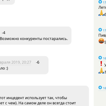
17
Лет
17
-4
Пив
 Возможно конкуренты постарались.
16
враля 2019, 20:27
-6
о :)
16
этот инцедент использует так, чтобы
ет с чем). На самом деле он всегда стоит