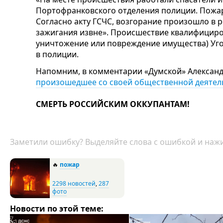
Портофранковского отделения полиции. Пожар
Согласно акту ГСЧС, возгорание произошло в 
зажигания извне». Происшествие квалифициров
уничтожение или повреждение имущества) Уго
в полиции.
Напомним, в комментарии «Думской» Александ
произошедшее со своей
общественной деяте
СМЕРТЬ РОССИЙСКИМ ОККУПАНТАМ!
Заметили ошибку? Выделяйте слова с ошибкой и нажи
🔥
пожар
2298 новостей
,
287
фото
Новости по этой теме: