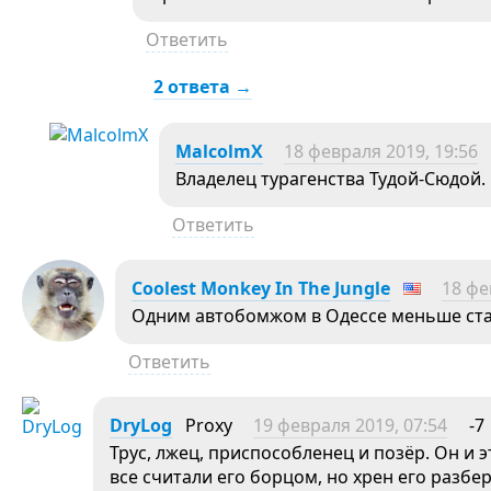
Ответить
2 ответа →
MalcolmX
18 февраля 2019, 19:56
Владелец турагенства Тудой-Сюдой.
Ответить
Coolest Monkey In The Jungle
18 фе
Одним автобомжом в Одессе меньше стал
Ответить
DryLog
Proxy
19 февраля 2019, 07:54
-7
Трус, лжец, приспособленец и позёр. Он и 
все считали его борцом, но хрен его разбер