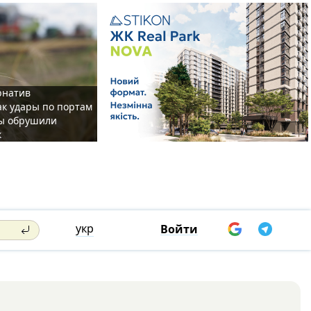
рнатив
ак удары по портам
ы обрушили
к
укр
Войти