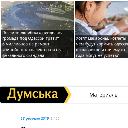
После «волшебного пенделя»:
громада под Одессой тратит
Хотят макароны, котлеты 
6 миллионов на ремонт
чем будут кормить одесск
«ничейного» коллектора из-за
школьников и почему к н
фекального скандала
года могут не успеть?
Материалы
18 февраля 2019
, 14:06