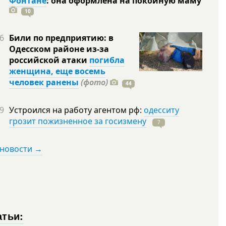
Фонтане
: она оформлена на покойную
маму
10
6
Били по предприятию: в
Одесском районе из-за
российской атаки
погибла
женщина, еще восемь
человек ранены
(фото)
44
9
Устроился на работу агентом рф:
одесситу
грозит пожизненное за госизмену
7
 новости →
атьи: