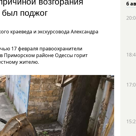
причиной возгорания
6 а
а был поджог
20:0
ого краеведа и экскурсовода Александра
очью 17 февраля правоохранители
18:4
а в Приморском районе Одессы горит
естному жителю.
17:0
15:2