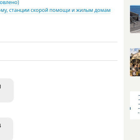
новлено)
дому, станции скорой помощи и жилым домам
1
4