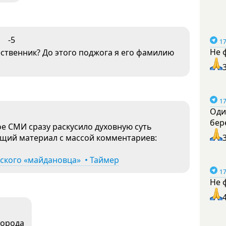
-5
17
Не 
ственник? До этого поджога я его фамилию
17
Оди
бер
е СМИ сразу раскусило духовную суть
щий материал с массой комментариев:
ского «майдановца» • Таймер
17
Не 
города