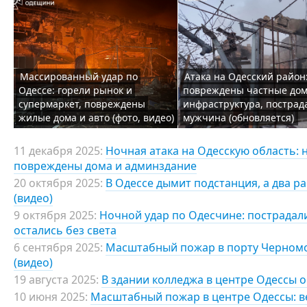
Массированный удар по
Атака на Одесский район
Одессе: горели рынок и
повреждены частные дом
супермаркет, повреждены
инфраструктура, пострад
жилые дома и авто (фото, видео)
мужчина (обновляется)
11 декабря 2025:
Ночная атака на Одесскую область: 
повреждены дома и админздание
20 октября 2025:
В Одессе дымит подстанция, а два р
(видео)
9 октября 2025:
Ночной удар по Одесчине: пострадали
остались без света
6 сентября 2025:
Масштабный пожар в порту Черномор
(видео)
19 августа 2025:
В здании колледжа в центре Одессы 
10 июня 2025:
Масштабный пожар в центре Одессы: ве