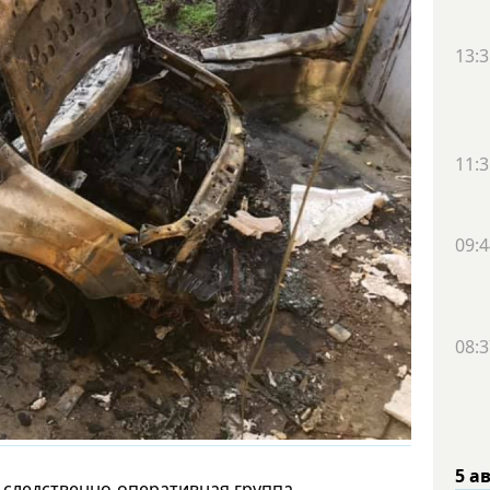
13:3
11:3
09:4
08:3
5 а
 следственно-оперативная группа