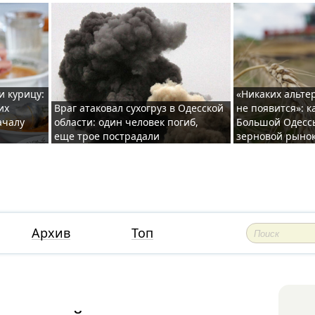
и курицу:
«Никаких альте
их
Враг атаковал сухогруз в Одесской
не появится»: к
ачалу
области: один человек погиб,
Большой Одесс
еще трое пострадали
зерновой рыно
Архив
Топ