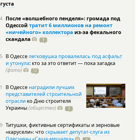
вгуста
4
После «волшебного пенделя»: громада под
Одессой
тратит 6 миллионов на ремонт
«ничейного» коллектора
из-за фекального
скандала
1
5
В Одессе
легковушка провалилась под асфальт
и утонула
: кто за это ответит — пока загадка
(фото)
12
1
В Одессе
наградили лучших
представителей строительной
отрасли
ко Дню строителя
Украины
(общество)
3
9
Титушки, фиктивные сертификаты и зерновые
«карусели»: что
скрывает депутат-слуга из
Одесчины «Саша-мешалка»
3