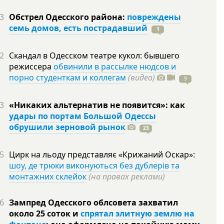
3
Обстрел Одесского района:
повреждены
семь домов, есть пострадавший
1
2
Скандал в Одесском театре кукол: бывшего
режиссера
обвинили в рассылке нюдсов и
порно студенткам и коллегам
(видео)
9
3
«Никаких альтернатив не появится»: как
удары по портам Большой Одессы
обрушили зерновой рынок
23
5
Цирк на льоду представляє «Крижаний Оскар»:
шоу, де трюки виконуються без дублерів та
монтажних склейок
(на правах реклами)
6
Зампред Одесского облсовета захватил
около 25 соток и
спрятал элитную землю на