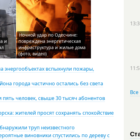
13:3
:
Ночной удар по Одесчине:
а и
повреждена энергетическая
ал
инфраструктура и жилые дома
(фото, видео)
11:5
на энергообъектах вспыхнули пожары,
айона города частично остались без света
Все
 пять человек, свыше 30 тысяч абонентов
ска: жителей просят сохранять спокойствие
обнаружили труп неизвестного
Ст
роятные виновники спустились по дереву с