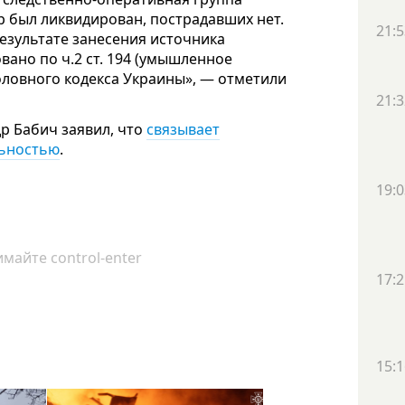
 был ликвидирован, пострадавших нет.
21:5
результате занесения источника
ано по ч.2 ст. 194 (умышленное
ловного кодекса Украины», — отметили
21:3
р Бабич заявил, что
связывает
льностью
.
19:0
майте control-enter
17:2
15:1