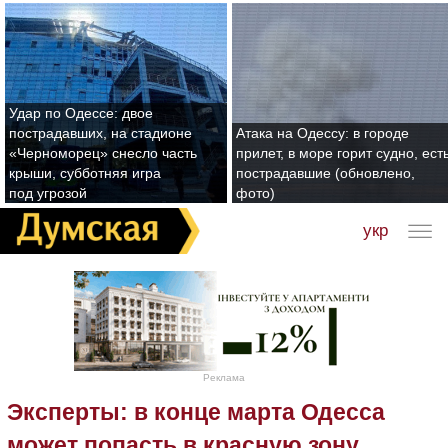
Удар по Одессе: двое
пострадавших, на стадионе
Атака на Одессу: в городе
«Черноморец» снесло часть
прилет, в море горит судно, ест
крыши, субботняя игра
пострадавшие (обновлено,
под угрозой
фото)
укр
Реклама
Эксперты: в конце марта Одесса
может попасть в красную зону