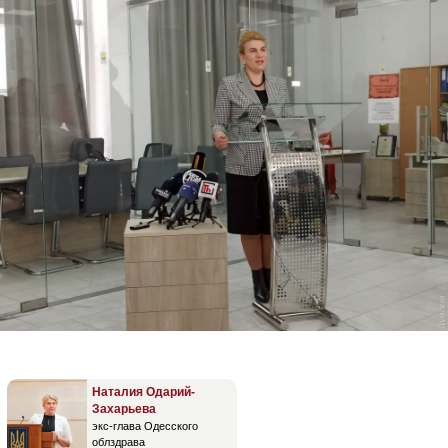
Наталия Одарий-
Захарьева
экс-глава Одесского
облздрава