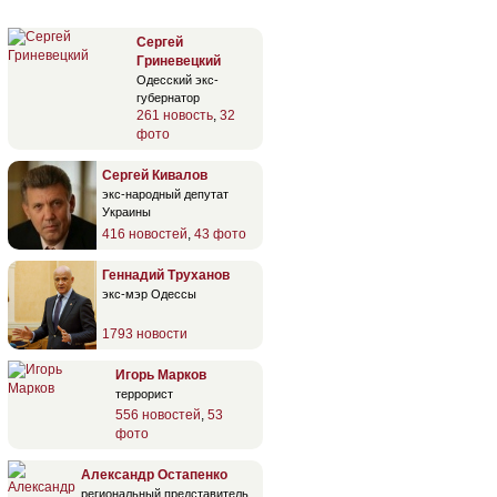
Сергей
Гриневецкий
Одесский экс-
губернатор
261 новость
,
32
фото
Сергей Кивалов
экс-народный депутат
Украины
416 новостей
,
43 фото
Геннадий Труханов
экс-мэр Одессы
1793 новости
Игорь Марков
террорист
556 новостей
,
53
фото
Александр Остапенко
региональный представитель