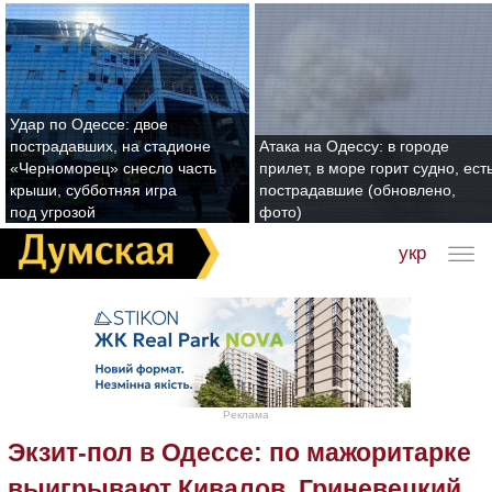
Удар по Одессе: двое
пострадавших, на стадионе
Атака на Одессу: в городе
«Черноморец» снесло часть
прилет, в море горит судно, ест
крыши, субботняя игра
пострадавшие (обновлено,
под угрозой
фото)
укр
Реклама
Экзит-пол в Одессе: по мажоритарке
выигрывают Кивалов, Гриневецкий,