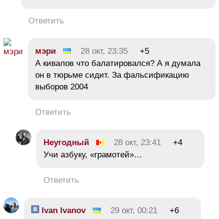
Ответить
мэри
28 окт, 23:35
+5
А кивалов что балатировался? А я думала
он в тюрьме сидит. За фальсификацию
выборов 2004
Ответить
Неугодный
28 окт, 23:41
+4
Учи азбуку, «грамотей»…
Ответить
Ivan Ivanov
29 окт, 00:21
+6