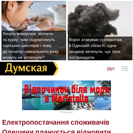
Хочуть макарони, котлети
та курку: чим годуватимуть
Ворог атакував суховантаж
одеських школярів і чому
в Одеській області: одна
до початку навчального року
людина загинула, ще троє
можуть не встигнути?
постраждали
рус
Реклама
Електропостачання споживачів
Одещини планується відновити