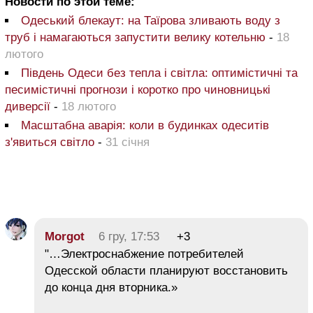
Новости по этой теме:
Одеський блекаут: на Таїрова зливають воду з
труб і намагаються запустити велику котельню
-
18
лютого
Південь Одеси без тепла і світла: оптимістичні та
песимістичні прогнози і коротко про чиновницькі
диверсії
-
18 лютого
Масштабна аварія: коли в будинках одеситів
з'явиться світло
-
31 січня
Morgot
6 гру, 17:53
+3
"…Электроснабжение потребителей
Одесской области планируют восстановить
до конца дня вторника.»