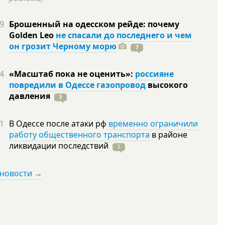
9
Брошенный на одесском рейде: почему
Golden Leo
не спасали до последнего и чем
он грозит Черному морю
7
4
«Масштаб пока не оценить»:
россияне
повредили в Одессе газопровод
высокого
давления
5
1
В Одессе после атаки рф
временно ограничили
работу общественного транспорта
в районе
ликвидации
последствий
5
 новости →