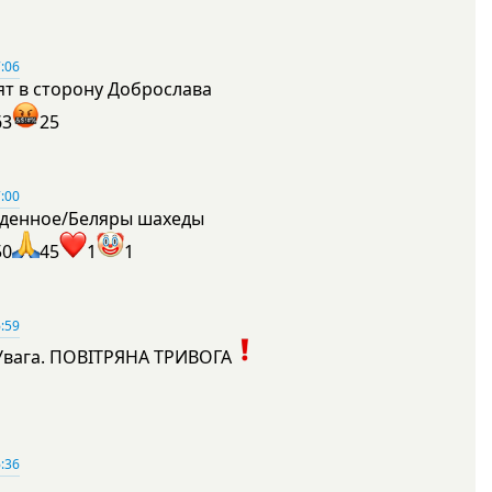
:06
ят в сторону Доброслава
63
25
:00
денное/Беляры шахеды
50
45
1
1
:59
Увага. ПОВІТРЯНА ТРИВОГА
1
:36