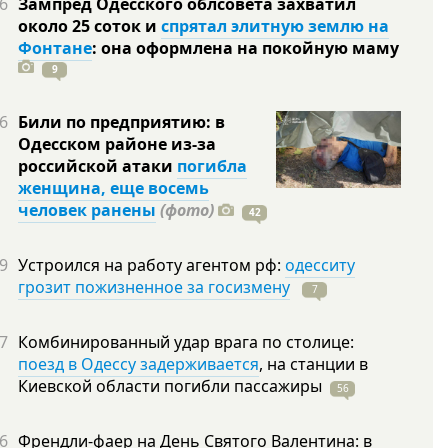
6
Зампред Одесского облсовета захватил
около 25 соток и
спрятал элитную землю на
Фонтане
: она оформлена на покойную
маму
9
6
Били по предприятию: в
Одесском районе из-за
российской атаки
погибла
женщина, еще восемь
человек ранены
(фото)
42
9
Устроился на работу агентом рф:
одесситу
грозит пожизненное за госизмену
7
7
Комбинированный удар врага по столице:
поезд в Одессу задерживается
, на станции в
Киевской области погибли
пассажиры
56
6
Френдли-фаер на День Святого Валентина: в