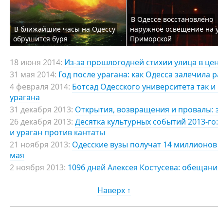
В Одессе восстановлено
В ближайшие часы на Одессу
наружное освещение на 
обрушится буря
Приморской
18 июня 2014:
Из-за прошлогодней стихии улица в це
31 мая 2014:
Год после урагана: как Одесса залечила
4 февраля 2014:
Ботсад Одесского университета так и
урагана
31 декабря 2013:
Открытия, возвращения и провалы: з
26 декабря 2013:
Десятка культурных событий 2013-го
и ураган против кантаты
21 ноября 2013:
Одесские вузы получат 14 миллионов
мая
2 ноября 2013:
1096 дней Алексея Костусева: обещани
Наверх ↑