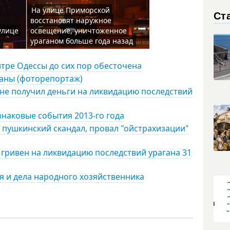
На улице Приморской
Ст
восстановят наружное
улице
освещение, уничтоженное
ураганом больше года назад
нтре Одессы до сих пор обесточена
 раны (фоторепортаж)
 не получил деньги на ликвидацию последствий
наковые события 2013-го года
: пушкинский скандал, провал "ойстрахизации"
 гривен на ликвидацию последствий урагана 31
я и дела народного хозяйственника