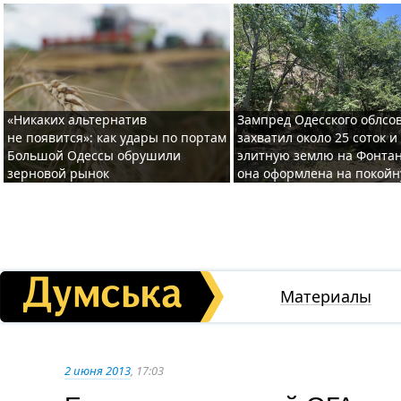
«Никаких альтернатив
Зампред Одесского облсо
не появится»: как удары по портам
захватил около 25 соток и
Большой Одессы обрушили
элитную землю на Фонтан
зерновой рынок
она оформлена на покой
Материалы
2 июня 2013
, 17:03