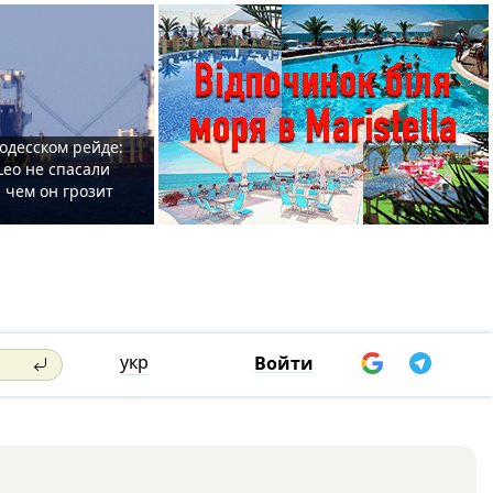
одесском рейде:
Leo не спасали
 чем он грозит
укр
Войти