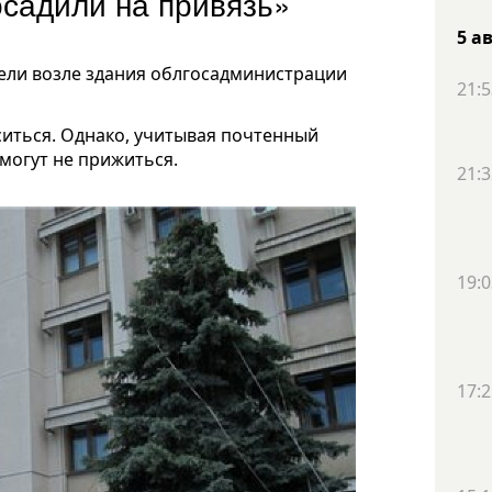
осадили на привязь»
5 а
 ели возле здания облгосадминистрации
21:5
ситься. Однако, учитывая почтенный
 могут не прижиться.
21:3
19:0
17:2