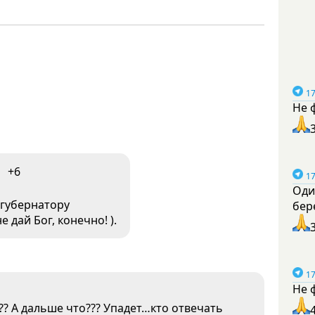
17
Не 
+6
17
Оди
 губернатору
бер
 дай Бог, конечно! ).
17
Не 
? А дальше что??? Упадет…кто отвечать