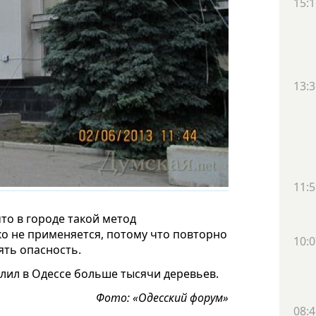
15:1
13:3
11:5
что в городе такой метод
о не применяется, потому что повторно
10:0
ять опасность.
лил в Одессе больше тысячи деревьев.
Фото: «Одесский форум»
08:4