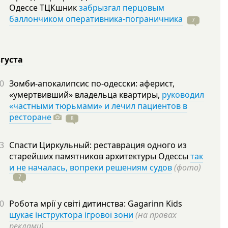
Одессе ТЦКшник
забрызгал перцовым
баллончиком оперативника-пограничника
7
вгуста
0
Зомби-апокалипсис по-одесски: аферист,
«умертвивший» владельца квартиры,
руководил
«частными тюрьмами» и лечил пациентов в
ресторане
8
3
Спасти Циркульный: реставрация одного из
старейших памятников архитектуры Одессы
так
и не началась, вопреки решениям судов
(фото)
7
0
Робота мрії у світі дитинства: Gagarinn Kids
шукає інструктора ігрової зони
(на правах
реклами)