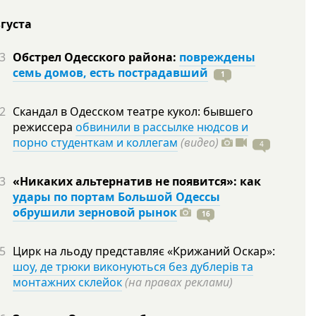
вгуста
3
Обстрел Одесского района:
повреждены
семь домов, есть пострадавший
1
2
Скандал в Одесском театре кукол: бывшего
режиссера
обвинили в рассылке нюдсов и
порно студенткам и коллегам
(видео)
4
3
«Никаких альтернатив не появится»: как
удары по портам Большой Одессы
обрушили зерновой рынок
16
5
Цирк на льоду представляє «Крижаний Оскар»:
шоу, де трюки виконуються без дублерів та
монтажних склейок
(на правах реклами)