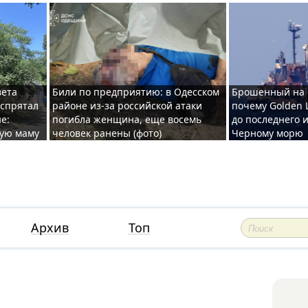
вета
Били по предприятию: в Одесском
Брошенный на 
 спрятал
районе из-за российской атаки
почему Golden 
е:
погибла женщина, еще восемь
до последнего и
ную маму
человек ранены (фото)
Черному морю
Архив
Топ