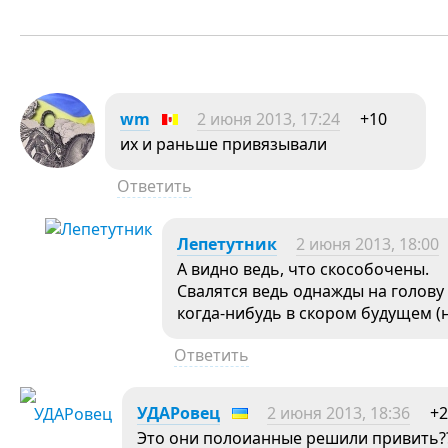
wm
2 июня 2013, 17:24
+10
их и раньше привязывали
Ответить
Лепетутник
2 июня 2013, 18:00
А видно ведь, что скособочены.
Свалятся ведь однажды на голову
когда-нибудь в скором будущем (не
Ответить
УДАРовец
2 июня 2013, 18:36
+2
Это они полоианные решили привить??