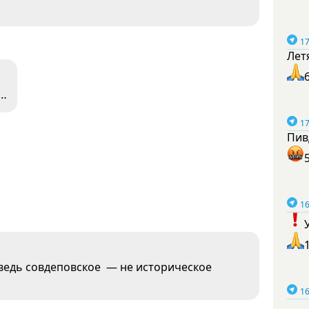
17
Лет
е…
17
Пив
16
 ведь совдеповское — не историческое
16