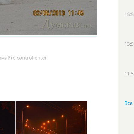
15:5
13:5
майте control-enter
11:5
Все