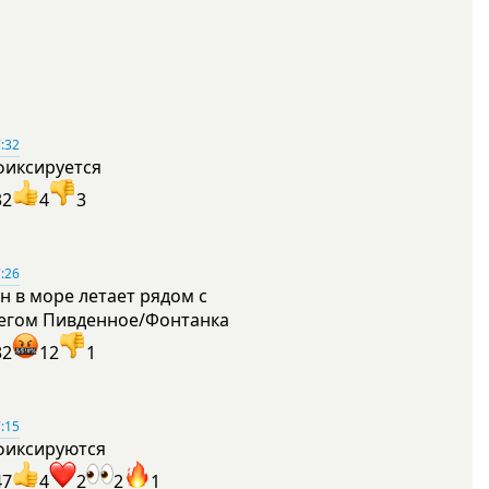
:32
фиксируется
32
4
3
:26
н в море летает рядом с
егом Пивденное/Фонтанка
32
12
1
:15
фиксируются
47
4
2
2
1