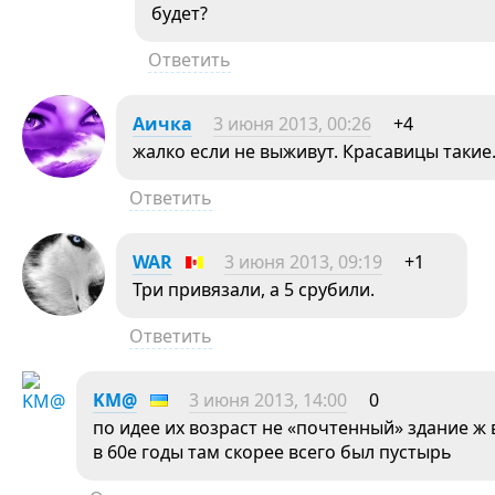
будет?
Ответить
Аичка
3 июня 2013, 00:26
+4
жалко если не выживут. Красавицы таки
Ответить
WAR
3 июня 2013, 09:19
+1
Три привязали, а 5 срубили.
Ответить
KM@
3 июня 2013, 14:00
0
по идее их возраст не «почтенный» здание ж
в 60е годы там скорее всего был пустырь