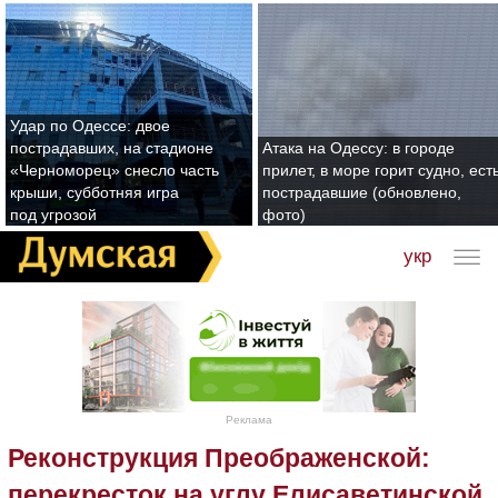
Удар по Одессе: двое
пострадавших, на стадионе
Атака на Одессу: в городе
«Черноморец» снесло часть
прилет, в море горит судно, ест
крыши, субботняя игра
пострадавшие (обновлено,
под угрозой
фото)
укр
Реклама
Реконструкция Преображенской:
перекресток на углу Елисаветинской