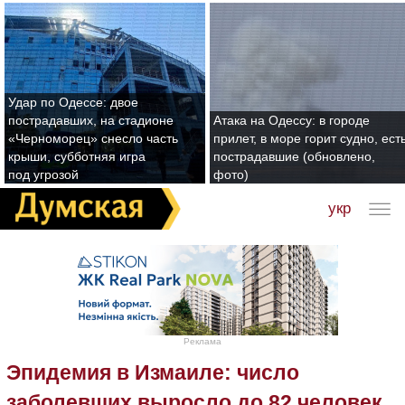
Удар по Одессе: двое
пострадавших, на стадионе
Атака на Одессу: в городе
«Черноморец» снесло часть
прилет, в море горит судно, ест
крыши, субботняя игра
пострадавшие (обновлено,
под угрозой
фото)
укр
Реклама
Эпидемия в Измаиле: число
заболевших выросло до 82 человек