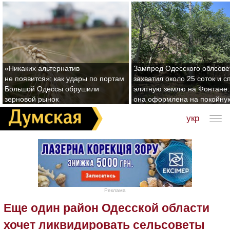
«Никаких альтернатив
Зампред Одесского облсове
не появится»: как удары по портам
захватил около 25 соток и с
Большой Одессы обрушили
элитную землю на Фонтане:
зерновой рынок
она оформлена на покойну
укр
Реклама
Еще один район Одесской области
хочет ликвидировать сельсоветы