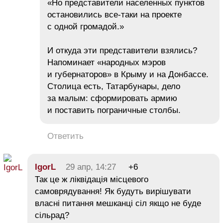
«Но представители населенных пунктов
остановились все-таки на проекте
с одной громадой.»
И откуда эти представители взялись?
Напоминает «народных мэров
и губернаторов» в Крыму и на Донбассе.
Столица есть, Татарбунары, дело
за малым: сформировать армию
и поставить пограничные столбы.
Ответить
IgorL
29 апр, 14:27
+6
Так це ж ліквідація місцевого
самоврядування! Як будуть вирішувати
власні питання мешканці сіл якщо не буде
сільрад?