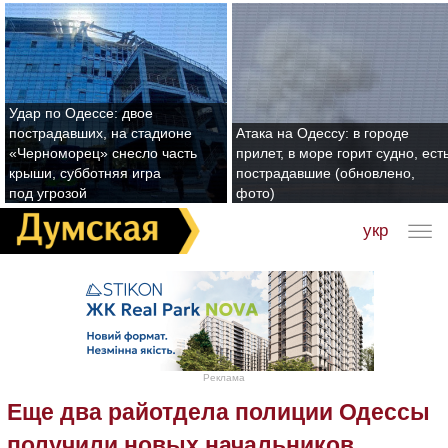
Удар по Одессе: двое
пострадавших, на стадионе
Атака на Одессу: в городе
«Черноморец» снесло часть
прилет, в море горит судно, ест
крыши, субботняя игра
пострадавшие (обновлено,
под угрозой
фото)
укр
Реклама
Еще два райотдела полиции Одессы
получили новых начальников