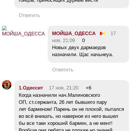
гонцов, приносящих дурные вести
Ответить
МОЙША_ОДЕССА
17
ноя, 21:09
0
Новых двух дармаедов
назначили. Щас начьнеуа.
Ответить
1.Одессит
17 ноя, 21:20
+6
Когда назначили нач.Малиновского
ОП, ст.сержанта, 26 лет бывшего пару
лет барменом! Парень он не плохой, пытался
во всё вникать, но наверное из него вышел
бы все таки хороший бармен, а не мент!
Вообще они ребята не плохие,но знаний