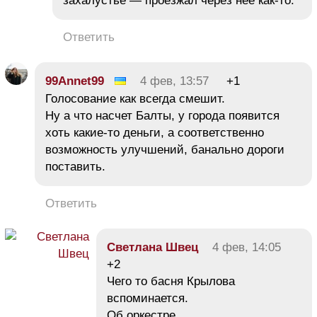
захалустье — проезжал через нее как-то.
Ответить
99Annet99
4 фев, 13:57
+1
Голосование как всегда смешит.
Ну а что насчет Балты, у города появится
хоть какие-то деньги, а соответственно
возможность улучшений, банально дороги
поставить.
Ответить
Светлана Швец
4 фев, 14:05
+2
Чего то басня Крылова
вспоминается.
Об оркестре.