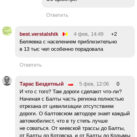
Ответить
best.verstalshik
4 фев, 14:49
+2
Беляевка с населением приблизительно
в 13 тыс чел особенно порадовала
Ответить
Тарас Бездетный
5 фев, 12:06
0
И что с того? Там дороги сделают что-ли?
Начиная с Балты часть региона полностью
отрезана от цивилизации отсутствием
дороги. О балтовском автодоре знает каждый
автомобилист, что в ту степь лучше
не соваться. От киевской трассы до Балты,
от Балты до Котовска, и от Балты до Кодымы