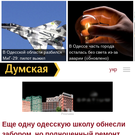
В Одессе часть города
В Одесской области разбился
осталась без света из-за
МиГ-29: пилот выжил
аварии (обновлено)
укр
Реклама
Еще одну одесскую школу обнесли
забором, но полноценный ремонт