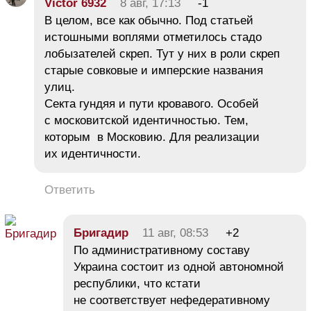
Victor 6932
8 авг, 17:13
-1
В целом, все как обычно. Под статьей
истошными воплями отметилось стадо
лобызателей скреп. Тут у них в роли скреп
старые совковые и имперские названия
улиц.
Сектa гундяя и пути кровавого. Особей
с московитской идентичностью. Тем,
которым в Московию. Для реализации
их идентичности.
Ответить
Бригадир
11 авг, 08:53
+2
По административному составу
Украина состоит из одной автономной
республики, что кстати
не соответствует нефедеративному