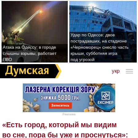
Удар по Одессе: двое
пострадавших, на стадионе
Атака на Одессу: в городе
«Черноморец» снесло часть
слышны взрывы, работает
крыши, субботняя игра
ПВО
под угрозой
укр
Реклама
«Есть город, который мы видим
во сне, пора бы уже и проснуться»: