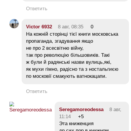
Ответить
Victor 6932
8 авг, 08:35
0
На кожній сторінці тієї книги московська
пропаганда, згадування якщо
не про 2 всесвітню війну,
так про революцію більшовиків. Такі
ж були й радянські назви вулиць,які,
як мухи гімно, радісно та з ностальгиєю
по московії смакують ватнокацапи.
Ответить
Seregamoreodessa
8 авг,
11:14
+5
Эта книженция
др сих пор в книжном