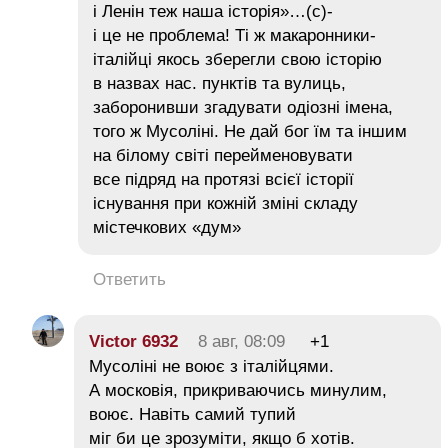
і Ленін теж наша історія»…(с)-
і це не проблема! Ті ж макаронники-
італійці якось зберегли свою історію
в назвах нас. пунктів та вулиць,
заборонивши згадувати одіозні імена,
того ж Мусоліні. Не дай бог їм та іншим
на білому світі перейменовувати
все підряд на протязі всієї історії
існування при кожній зміні складу
містечкових «дум»
Ответить
Victor 6932
8 авг, 08:09
+1
Мусоліні не воює з італійцями.
А московія, прикриваючись минулим,
воює. Навіть самий тупий
міг би це зрозуміти, якщо б хотів.