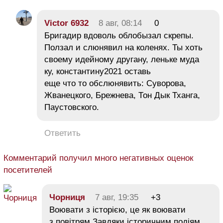
Victor 6932
8 авг, 08:14
0
Бригадир вдоволь облобызал скрепы.
Ползал и слюнявил на коленях. Ты хоть
своему идейному другану, леньке муда
ку, константину2021 оставь
еще что то обслюнявить: Суворова,
Жванецкого, Брежнева, Тон Дык Тханга,
Паустовского.
Ответить
Комментарий получил много негативных оценок
посетителей
Чорниця
7 авг, 19:35
+3
Воювати з історією, це як воювати
з повітрям.Завдяки історичним подіям