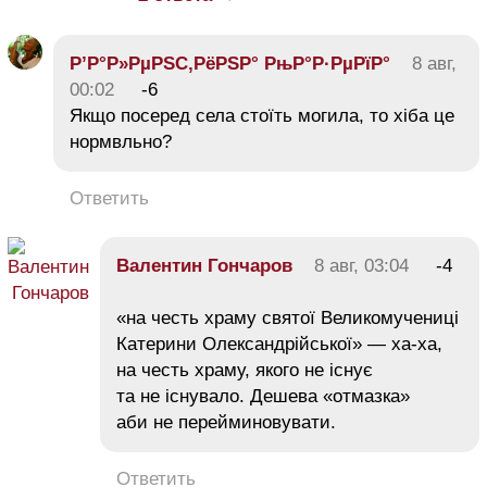
Р’Р°Р»РµРЅС‚РёРЅР° РњР°Р·РµРїР°
8 авг,
00:02
-6
Якщо посеред села стоїть могила, то хіба це
нормвльно?
Ответить
Валентин Гончаров
8 авг, 03:04
-4
«на честь храму святої Великомучениці
Катерини Олександрійської» — ха-ха,
на честь храму, якого не існує
та не існувало. Дешева «отмазка»
аби не перейминовувати.
Ответить