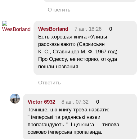
Ответить
WesBorland
7 авг, 18:26
0
Есть хорошая книга «Улицы
рассказывают» (Саркисьян
К. С., Ставницер М. Ф, 1967 год)
Про Одессу, ее историю, откуда
пошли названия.
Ответить
Victor 6932
8 авг, 07:32
0
Точніше, цю книгу треба назвати:
" імперські та радянські назви
пропагандують ". І ця книга — типова
совково імперська пропаганда.