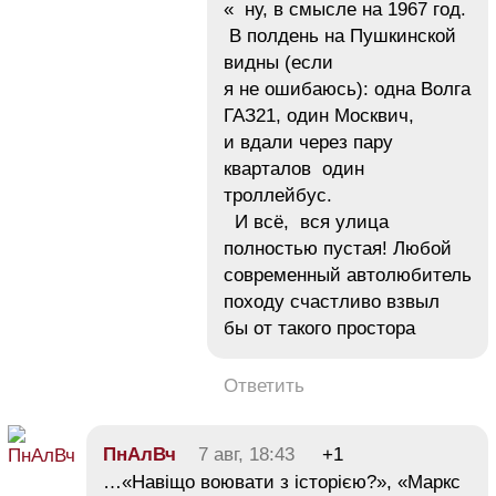
« ну, в смысле на 1967 год.
В полдень на Пушкинской
видны (если
я не ошибаюсь): одна Волга
ГАЗ21, один Москвич,
и вдали через пару
кварталов один
троллейбус.
И всё, вся улица
полностью пустая! Любой
современный автолюбитель
походу счастливо взвыл
бы от такого простора
Ответить
ПнАлВч
7 авг, 18:43
+1
…«Навіщо воювати з історією?», «Маркс