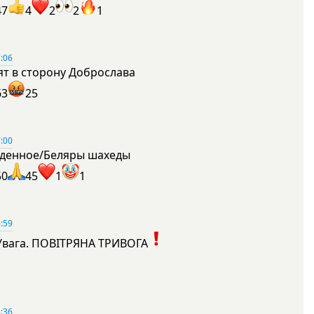
47
4
2
2
1
:06
ят в сторону Доброслава
63
25
:00
денное/Беляры шахеды
50
45
1
1
:59
Увага. ПОВІТРЯНА ТРИВОГА
1
:36