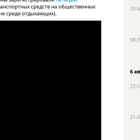
ранспортных средств на общественных
10:4
оне среди отдыхающих).
08:3
6 а
22:5
21:4