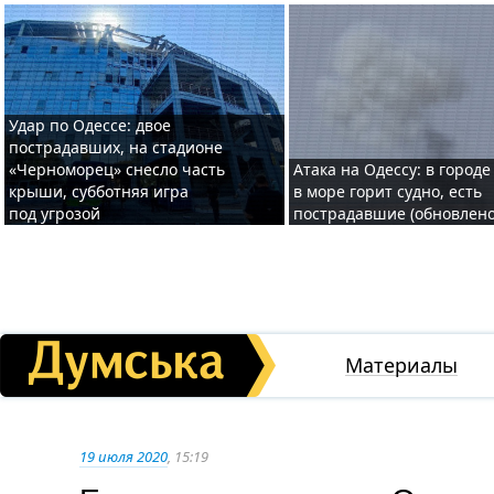
Удар по Одессе: двое
пострадавших, на стадионе
«Черноморец» снесло часть
Атака на Одессу: в городе
крыши, субботняя игра
в море горит судно, есть
под угрозой
пострадавшие (обновлено
Материалы
19 июля 2020
, 15:19