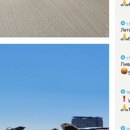
17
Лет
17
Пив
16
16