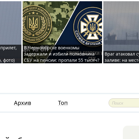
 прилет,
В Черноморске военкомы
задержали и избили полковника
Враг атаковал 
, фото)
СБУ на пенсии: пропали 55 тысяч?
заливе: на мес
Архив
Топ