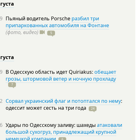
вгуста
9
Пьяный водитель Porsche
разбил три
припаркованных автомобиля на Фонтане
(фото, видео)
5
вгуста
9
В Одесскую область идет Quiriakus:
обещает
грозы, штормовой ветер и ночную прохладу
7
2
Сорвал украинский флаг и потоптался по нему
:
одессит может сесть на три
года
24
6
Удары по Одесскому заливу: шахеды
атаковали
большой сухогруз, принадлежащий крупной
немецкой компании
6