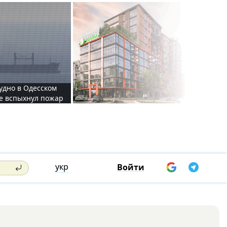
судно в Одесском
те вспыхнул пожар
укр
Войти