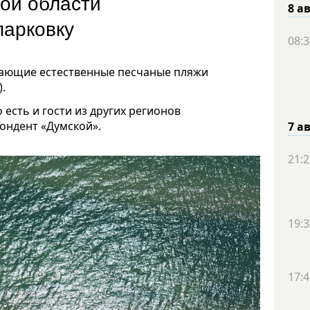
ой области
8 а
парковку
08:3
ающие естественные песчаные пляжи
.
есть и гости из других регионов
пондент «Думской».
7 а
21:2
19:3
17:4