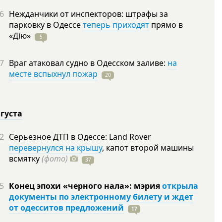
6
Нежданчики от инспекторов: штрафы за
парковку в Одессе
теперь приходят
прямо в
«Дію»
5
7
Враг атаковал судно в Одесском заливе:
на
месте вспыхнул пожар
20
вгуста
2
Серьезное ДТП в Одессе: Land Rover
перевернулся на крышу
, капот второй машины
всмятку
(фото)
37
5
Конец эпохи «черного нала»: мэрия
открыла
документы по электронному билету и ждет
от одесситов предложений
17