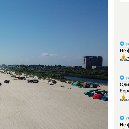
17
Не 
17
Оди
бер
17
Не 