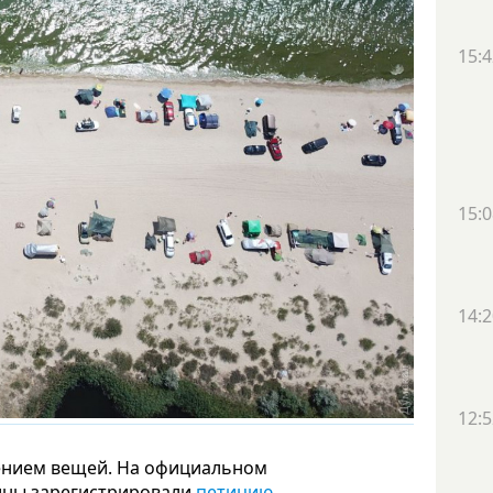
15:4
15:0
14:2
12:5
жением вещей. На официальном
ины зарегистрировали
петицию