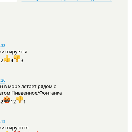
:32
фиксируется
32
4
3
:26
н в море летает рядом с
егом Пивденное/Фонтанка
32
12
1
:15
фиксируются