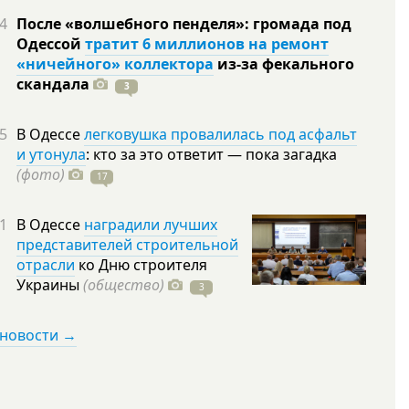
4
После «волшебного пенделя»: громада под
Одессой
тратит 6 миллионов на ремонт
«ничейного» коллектора
из-за фекального
скандала
3
5
В Одессе
легковушка провалилась под асфальт
и утонула
: кто за это ответит — пока загадка
(фото)
17
1
В Одессе
наградили лучших
представителей строительной
отрасли
ко Дню строителя
Украины
(общество)
3
 новости →