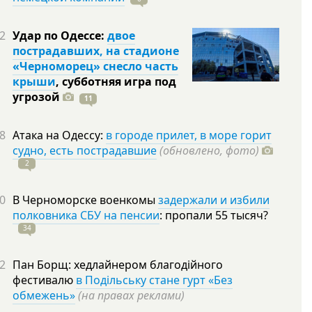
2
Удар по Одессе:
двое
пострадавших, на стадионе
«Черноморец» снесло часть
крыши
, субботняя игра под
угрозой
11
8
Атака на Одессу:
в городе прилет, в море горит
судно, есть пострадавшие
(обновлено, фото)
2
0
В Черноморске военкомы
задержали и избили
полковника СБУ на пенсии
: пропали 55
тысяч?
34
2
Пан Борщ: хедлайнером благодійного
фестивалю
в Подільську стане гурт «Без
обмежень»
(на правах реклами)