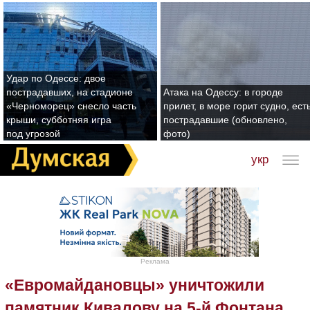
Удар по Одессе: двое
пострадавших, на стадионе
Атака на Одессу: в городе
«Черноморец» снесло часть
прилет, в море горит судно, ест
крыши, субботняя игра
пострадавшие (обновлено,
под угрозой
фото)
укр
Реклама
«Евромайдановцы» уничтожили
памятник Кивалову на 5-й Фонтана