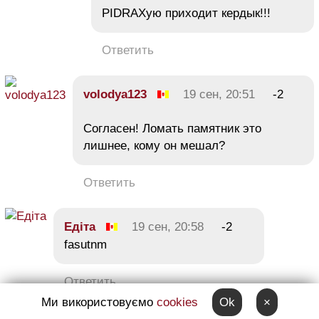
PIDRAXyю приходит кердык!!!
Ответить
volodya123
19 сен, 20:51
-2
Согласен! Ломать памятник это
лишнее, кому он мешал?
Ответить
Едіта
19 сен, 20:58
-2
fasutnm
Ответить
Ми використовуємо
cookies
Ok
×