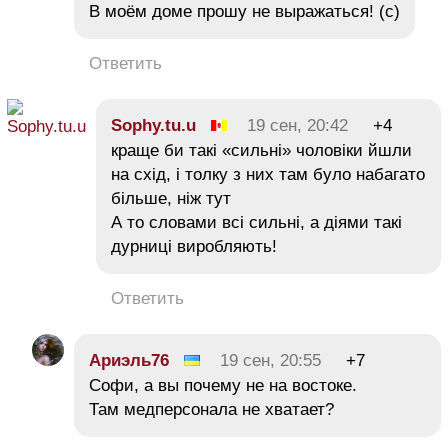
В моём доме прошу не выражаться! (с)
Ответить
Sophy.tu.u
19 сен, 20:42
+4
краще би такі «сильні» чоловіки йшли
на схід, і толку з них там було набагато
більше, ніж тут
А то словами всі сильні, а діями такі
дурниці виробляють!
Ответить
Ариэль76
19 сен, 20:55
+7
Софи, а вы почему не на востоке.
Там медперсонала не хватает?