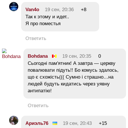
Van4o
19 сен, 20:36
+8
Так к этому и идет..
Я про поместья
Ответить
Bohdana
19 сен, 20:35
0
Сьогодні пам'ятник! А завтра — церкву
повалювати підуть!! Бо комусь здалось,
що є схожість((( Сумно і страшно…на
людей будуть кидатись через уявну
антипатію!
Ответить
Ариэль76
19 сен, 20:43
+15