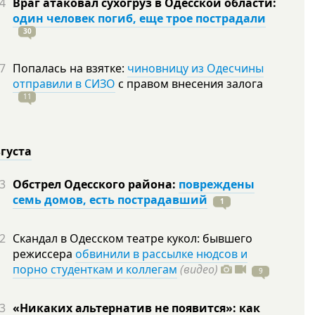
4
Враг атаковал сухогруз в Одесской области:
один человек погиб, еще трое пострадали
30
7
Попалась на взятке:
чиновницу из Одесчины
отправили в СИЗО
с правом внесения залога
11
вгуста
3
Обстрел Одесского района:
повреждены
семь домов, есть пострадавший
1
2
Скандал в Одесском театре кукол: бывшего
режиссера
обвинили в рассылке нюдсов и
порно студенткам и коллегам
(видео)
9
3
«Никаких альтернатив не появится»: как