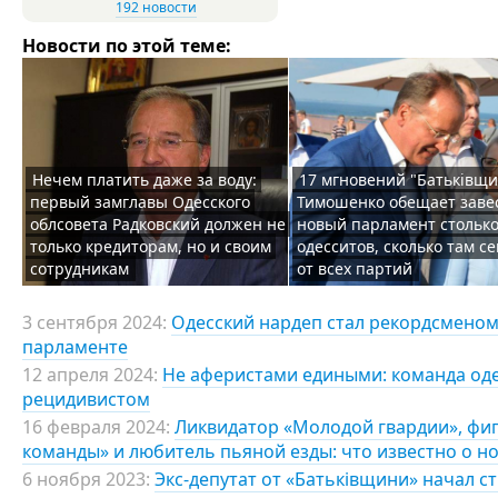
192 новости
Новости по этой теме:
Нечем платить даже за воду:
17 мгновений "Батьківщи
первый замглавы Одесского
Тимошенко обещает заве
облсовета Радковский должен не
новый парламент стольк
только кредиторам, но и своим
одесситов, сколько там с
сотрудникам
от всех партий
3 сентября 2024:
Одесский нардеп стал рекордсменом
парламенте
12 апреля 2024:
Не аферистами едиными: команда оде
рецидивистом
16 февраля 2024:
Ликвидатор «Молодой гвардии», фиг
команды» и любитель пьяной езды: что известно о н
6 ноября 2023:
Экс-депутат от «Батьківщини» начал 