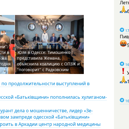
Лет
17
Пив
ни":
сти в
Юля в Одессе: Тимошенко
о же
представила Жемана,
егодня
объяснила коалицию с ОПЗЖ и
16
"поговорит" с Радковским
 по продолжительности выступлений в
сской «Батьківщини» пополнилась хулиганом-
16
урант дела о мошенничестве, лидер «Зе-
овом зампреде одесской «Батьківщини»
строить в Аркадии центр народной медицины