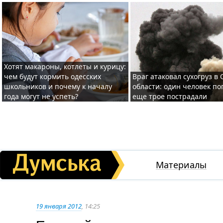
Хотят макароны, котлеты и курицу:
чем будут кормить одесских
Враг атаковал сухогруз в
школьников и почему к началу
области: один человек по
года могут не успеть?
еще трое пострадали
Материалы
19 января 2012
, 14:25