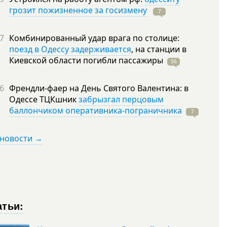
грозит пожизненное за госизмену
7
7
Комбинированный удар врага по столице:
поезд в Одессу задерживается
, на станции в
Киевской области погибли
пассажиры
56
6
Френдли-фаер на День Святого Валентина: в
Одессе ТЦКшник
забрызгал перцовым
баллончиком оперативника-пограничника
7
 новости →
атьи: