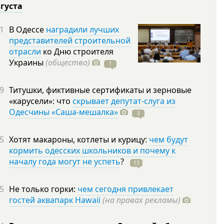
вгуста
1
В Одессе
наградили лучших
представителей строительной
отрасли
ко Дню строителя
Украины
(общество)
1
9
Титушки, фиктивные сертификаты и зерновые
«карусели»: что
скрывает депутат-слуга из
Одесчины «Саша-мешалка»
3
5
Хотят макароны, котлеты и курицу:
чем будут
кормить одесских школьников и почему к
началу года могут не успеть
?
13
5
Не только горки:
чем сегодня привлекает
гостей аквапарк Hawaii
(на правах рекламы)