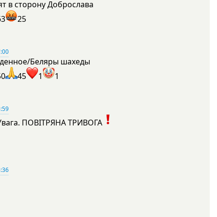
ят в сторону Доброслава
63
25
:00
денное/Беляры шахеды
50
45
1
1
:59
Увага. ПОВІТРЯНА ТРИВОГА
1
:36