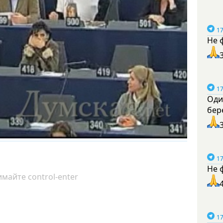
17
Не 
17
Оди
бер
17
Не 
майте control-enter
17