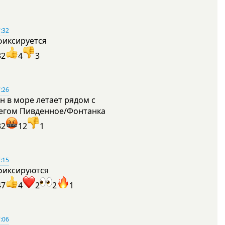
:32
фиксируется
32
4
3
:26
н в море летает рядом с
егом Пивденное/Фонтанка
32
12
1
:15
фиксируются
47
4
2
2
1
:06