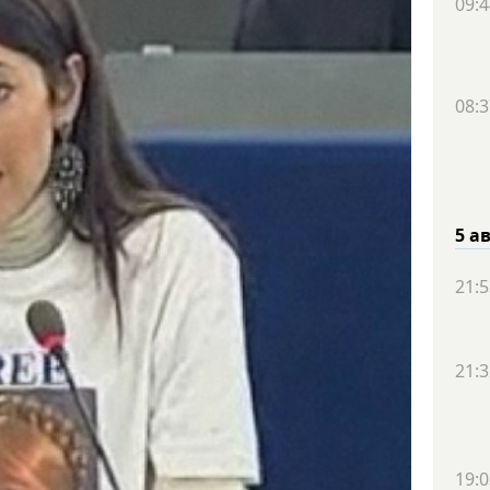
09:4
08:3
5 а
21:5
21:3
19:0