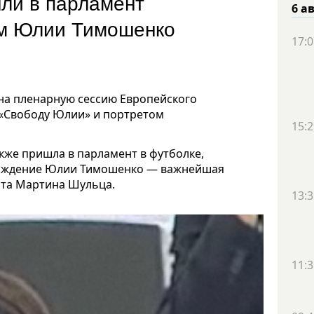
ли в парламент
6 а
ем Юлии Тимошенко
17:0
на пленарную сессию Европейского
 «Свободу Юлии» и портретом
15:2
акже пришла в парламент в футболке,
бождение Юлии Тимошенко — важнейшая
нта Мартина Шульца.
13:3
11:3