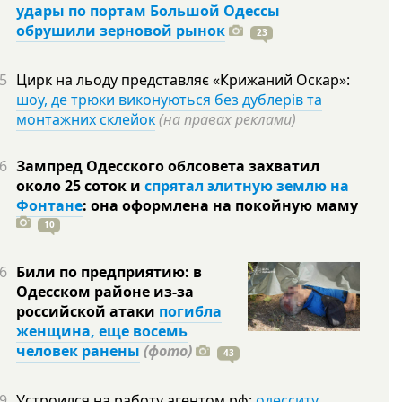
удары по портам Большой Одессы
обрушили зерновой рынок
23
5
Цирк на льоду представляє «Крижаний Оскар»:
шоу, де трюки виконуються без дублерів та
монтажних склейок
(на правах реклами)
6
Зампред Одесского облсовета захватил
около 25 соток и
спрятал элитную землю на
Фонтане
: она оформлена на покойную
маму
10
6
Били по предприятию: в
Одесском районе из-за
российской атаки
погибла
женщина, еще восемь
человек ранены
(фото)
43
9
Устроился на работу агентом рф:
одесситу