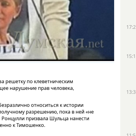
17:2
15:1
а решетку по клеветническим
ящее нарушение прав человека,
13:3
безразлично относиться к истории
получному разрешению, пока в ней «не
им Ронцулли призвала Шульца нанести
менно к Тимошенко.
11:5