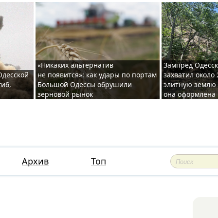
«Никаких альтернатив
Зампред Одесск
 Одесской
не появится»: как удары по портам
захватил около 
гиб,
Большой Одессы обрушили
элитную землю 
зерновой рынок
она оформлена 
Архив
Топ