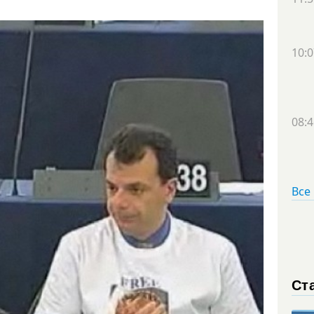
10:0
08:4
Все
Ст