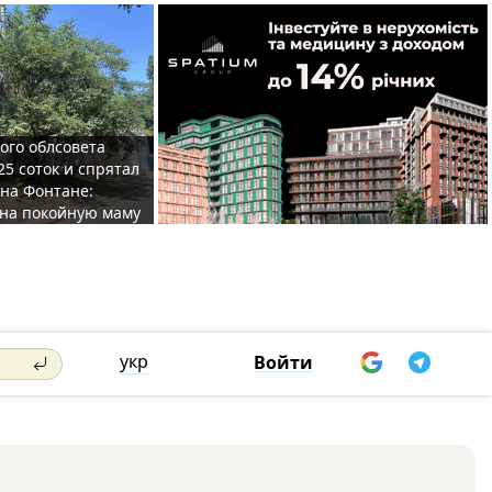
ого облсовета
25 соток и спрятал
на Фонтане:
на покойную маму
укр
Войти