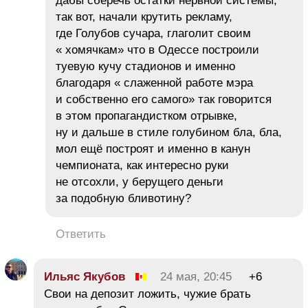
дабы сберечь остатки нервной системы,
так вот, начали крутить рекламу,
где Голубов сучара, глаголит своим
« хомячкам» что в Одессе построили
туевую кучу стадионов и именно
благодаря « слаженной работе мэра
и собственно его самого» так говорится
в этом пропагандистком отрывке,
ну и дальше в стиле голубином бла, бла,
мол ещё построят и именно в канун
чемпионата, как интересно руки
не отсохли, у берущего деньги
за подобную бливотину?
Ответить
Ильяс Якубов
24 мая, 20:45
+6
Свои на депозит ложить, чужие брать