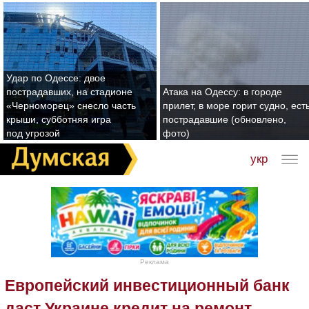
Удар по Одессе: двое
пострадавших, на стадионе
Атака на Одессу: в городе
«Черноморец» снесло часть
прилет, в море горит судно, ест
крыши, субботняя игра
пострадавшие (обновлено,
под угрозой
фото)
укр
Реклама
Европейский инвестиционный банк
даст Украине кредит на ремонт