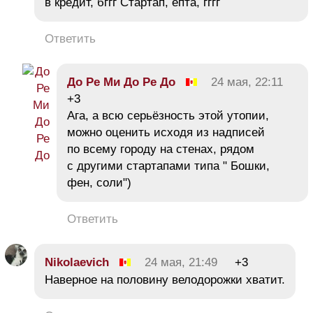
в кредит, бггг Стартап, епта, гггг
Ответить
До Ре Ми До Ре До
24 мая, 22:11
+3
Ага, а всю серьёзность этой утопии,
можно оценить исходя из надписей
по всему городу на стенах, рядом
с другими стартапами типа " Бошки,
фен, соли")
Ответить
Nikolaevich
24 мая, 21:49
+3
Наверное на половину велодорожки хватит.