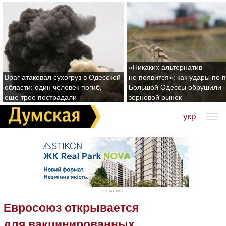
«Никаких альтернатив
Враг атаковал сухогруз в Одесской
не появится»: как удары по 
области: один человек погиб,
Большой Одессы обрушили
еще трое пострадали
зерновой рынок
укр
Реклама
Евросоюз открывается
для вакцинированных