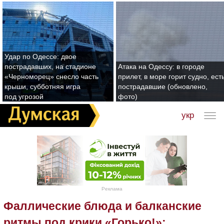
Удар по Одессе: двое
пострадавших, на стадионе
Атака на Одессу: в городе
«Черноморец» снесло часть
прилет, в море горит судно, ест
крыши, субботняя игра
пострадавшие (обновлено,
под угрозой
фото)
укр
Реклама
Фаллические блюда и балканские
ритмы под крики «Горько!»: