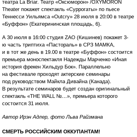
театра La Briar. Театр «Оксюморон» /OXYMORON
Theater покажет спектакль «Суррогаты» по пьесе
Теннесси Уильямса «Outcry» 28 июля в 20:00 в театре
«Буффон» (Екатерининская площадь, 6).
А 30 июля в 16:00 студия ZAO (Кишинев) покажет 3-
ю часть триптиха «Пастораль» в СРЗ МАМКА,
и в тот же день в 19.00 в театре «Буффон» состоится
премьера моноспектакля Надежды Марченко «Иная
история фрекен Хильдур Бок». Параллельно
на фестивале проходят актерские семинары
под руководством Майкла Дивайна (Канада).
В результате семинаров будет создан оригинальный
спектакль «THE WALL №…», премьера которого
состоится 31 июля.
Автор Ирэн Адлер, фото Льва Райзмана
СМЕРТЬ РОССИЙСКИМ ОККУПАНТАМ!