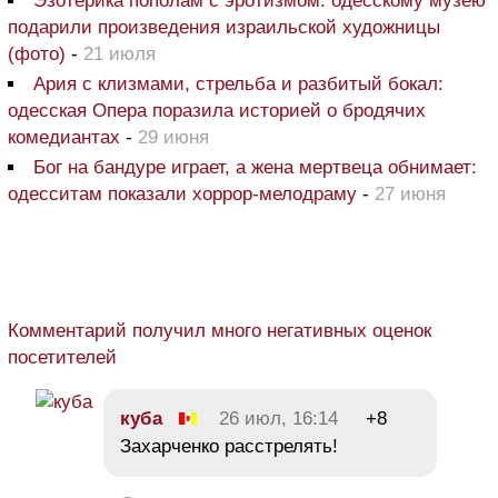
Эзотерика пополам с эротизмом: одесскому музею
подарили произведения израильской художницы
(фото)
-
21 июля
Ария с клизмами, стрельба и разбитый бокал:
одесская Опера поразила историей о бродячих
комедиантах
-
29 июня
Бог на бандуре играет, а жена мертвеца обнимает:
одесситам показали хоррор-мелодраму
-
27 июня
Комментарий получил много негативных оценок
посетителей
куба
26 июл, 16:14
+8
Захарченко расстрелять!