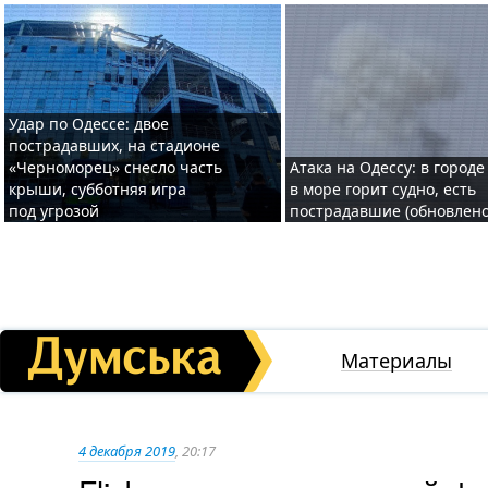
Удар по Одессе: двое
пострадавших, на стадионе
«Черноморец» снесло часть
Атака на Одессу: в городе
крыши, субботняя игра
в море горит судно, есть
под угрозой
пострадавшие (обновлено
Материалы
4 декабря 2019
, 20:17