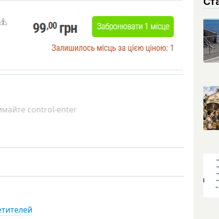
Ст
майте control-enter
етителей