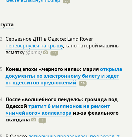
месте вспыхнул пожар
20
вгуста
2
Серьезное ДТП в Одессе: Land Rover
перевернулся на крышу
, капот второй машины
всмятку
(фото)
37
5
Конец эпохи «черного нала»: мэрия
открыла
документы по электронному билету и ждет
от одесситов предложений
16
4
После «волшебного пенделя»: громада под
Одессой
тратит 6 миллионов на ремонт
«ничейного» коллектора
из-за фекального
скандала
3
5
В Одессе
легковушка провалилась под асфальт