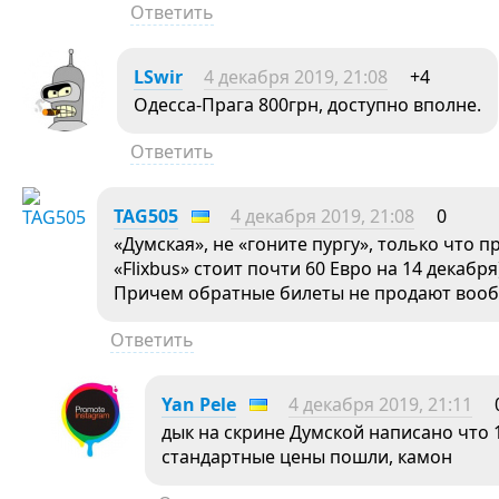
Ответить
LSwir
4 декабря 2019, 21:08
+4
Одесса-Прага 800грн, доступно вполне.
Ответить
TAG505
4 декабря 2019, 21:08
0
«Думская», не «гоните пургу», только что 
«Flixbus» стоит почти 60 Евро на 14 декабр
Причем обратные билеты не продают вооб
Ответить
Yan Pele
4 декабря 2019, 21:11
дык на скрине Думской написано что 
стандартные цены пошли, камон