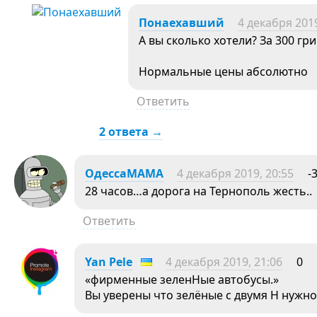
Понаехавший
4 декабря 2019
А вы сколько хотели? За 300 гр
Нормальные цены абсолютно
Ответить
2 ответа →
ОдессаМАМА
4 декабря 2019, 20:55
-
28 часов…а дорога на Тернополь жесть..
Ответить
Yan Pele
4 декабря 2019, 21:06
0
«фирменные зеленНые автобусы.»
Вы уверены что зелёные с двумя Н нужно