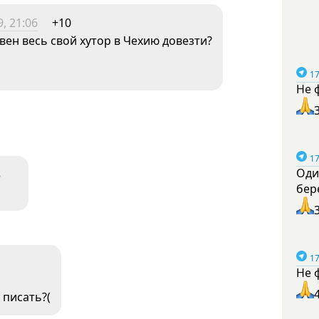
, 21:06
+10
ивен весь свой хутор в Чехию довезти?
17
Не 
17
Оди
3
бер
17
Не 
 писать?(