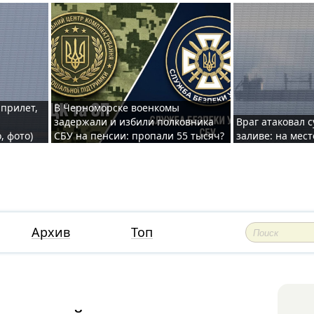
 прилет,
В Черноморске военкомы
задержали и избили полковника
Враг атаковал 
, фото)
СБУ на пенсии: пропали 55 тысяч?
заливе: на мес
Архив
Топ