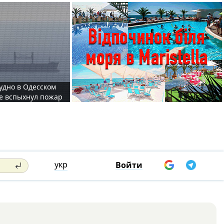
судно в Одесском
те вспыхнул пожар
укр
Войти