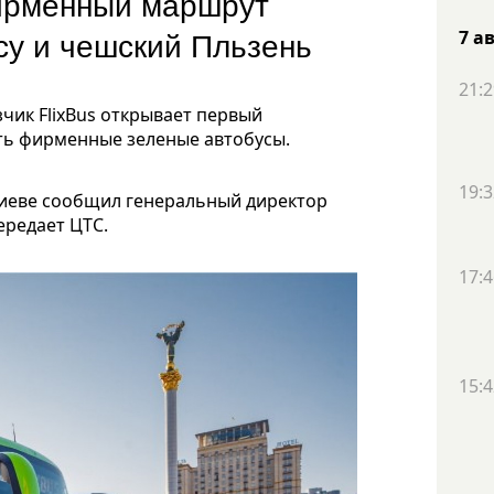
фирменный маршрут
су и чешский Пльзень
7 а
21:2
чик FlixBus открывает первый
ать фирменные зеленые автобусы.
19:3
Киеве сообщил генеральный директор
ередает ЦТС.
17:4
15:4