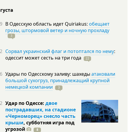
вгуста
9
В Одесскую область идет Quiriakus:
обещает
грозы, штормовой ветер и ночную прохладу
3
2
Сорвал украинский флаг и потоптался по нему
:
одессит может сесть на три
года
22
6
Удары по Одесскому заливу: шахеды
атаковали
большой сухогруз, принадлежащий крупной
немецкой компании
3
2
Удар по Одессе:
двое
пострадавших, на стадионе
«Черноморец» снесло часть
крыши
, субботняя игра под
угрозой
8