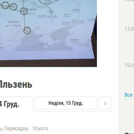
17:0
15:2
Все