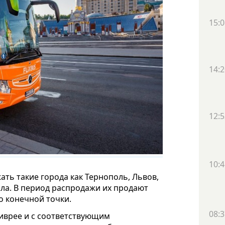
15:0
14:2
12:5
10:4
ть такие города как Тернополь, Львов,
ала. В период распродажи их продают
о конечной точки.
08:3
ливрее и с соответствующим