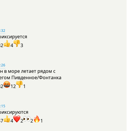
:32
фиксируется
32
4
3
:26
н в море летает рядом с
егом Пивденное/Фонтанка
32
12
1
:15
фиксируются
47
4
2
2
1