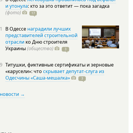
и утонула
: кто за это ответит — пока загадка
(фото)
17
1
В Одессе
наградили лучших
представителей строительной
отрасли
ко Дню строителя
Украины
(общество)
3
9
Титушки, фиктивные сертификаты и зерновые
«карусели»: что
скрывает депутат-слуга из
Одесчины «Саша-мешалка»
3
 новости →