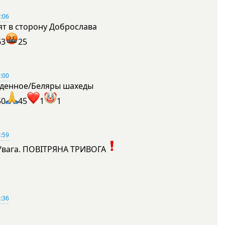
:06
ят в сторону Доброслава
63
25
:00
денное/Беляры шахеды
50
45
1
1
:59
Увага. ПОВІТРЯНА ТРИВОГА
1
:36