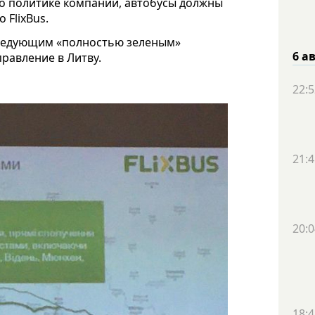
но политике компании, автобусы должны
 FlixBus.
следующим «полностью зеленым»
6 а
равление в Литву.
22:5
21:4
20:0
18:4