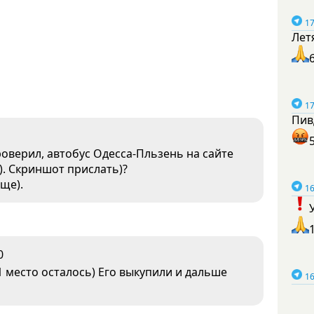
17
Лет
17
Пив
проверил, автобус Одесса-Пльзень на сайте
я). Скриншот прислать)?
ще).
16
0
1 место осталось) Его выкупили и дальше
16