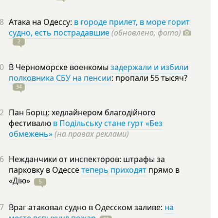
8
Атака на Одессу:
в городе прилет, в море горит
судно, есть пострадавшие
(обновлено, фото)
2
0
В Черноморске военкомы
задержали и избили
полковника СБУ на пенсии
: пропали 55
тысяч?
34
2
Пан Борщ: хедлайнером благодійного
фестивалю
в Подільську стане гурт «Без
обмежень»
(на правах реклами)
6
Нежданчики от инспекторов: штрафы за
парковку в Одессе
теперь приходят
прямо в
«Дію»
5
7
Враг атаковал судно в Одесском заливе:
на