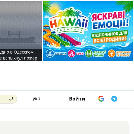
судно в Одесском
те вспыхнул пожар
укр
Войти