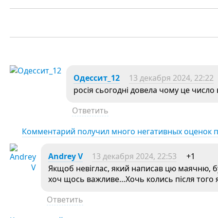
Одессит_12
13 декабря 2024, 22:22
росія сьогодні довела чому це число
Ответить
Комментарий получил много негативных оценок 
Andrey V
13 декабря 2024, 22:53
+1
Якщоб невіглас, який написав цю маячню, б
хоч щось важливе…Хочь колись після того я
Ответить