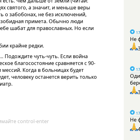
 есть. Чем дальше от земли (читай:
ях святого, а значит, и меньше веры
ь о забобонах, не без исключений,
безобидная примета. Обычно люди
себе шабат для православных. Но если
17
Не 
бии крайне редки.
… Подождите чуть-чуть. Если война
ское благосостояние сравняется с 90-
 мессий. Когда в больницах будет
17
Оди
удет, человеку останется верить только
бер
иатр.
17
Не 
майте control-enter