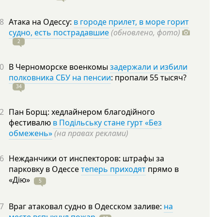
8
Атака на Одессу:
в городе прилет, в море горит
судно, есть пострадавшие
(обновлено, фото)
2
0
В Черноморске военкомы
задержали и избили
полковника СБУ на пенсии
: пропали 55
тысяч?
34
2
Пан Борщ: хедлайнером благодійного
фестивалю
в Подільську стане гурт «Без
обмежень»
(на правах реклами)
6
Нежданчики от инспекторов: штрафы за
парковку в Одессе
теперь приходят
прямо в
«Дію»
5
7
Враг атаковал судно в Одесском заливе:
на