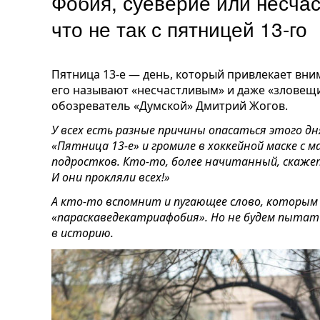
Фобия, суеверие или несчас
что не так с пятницей 13-го
Пятница 13-е — день, который привлекает вни
его называют «несчастливым» и даже «зловещ
обозреватель «Думской» Дмитрий Жогов.
У всех есть разные причины опасаться этого д
«Пятница 13-е» и громиле в хоккейной маске с 
подростков. Кто-то, более начитанный, скажет
И они прокляли всех!»
А кто-то вспомнит и пугающее слово, которым
«параскаведекатриафобия». Но не будем пытат
в историю.