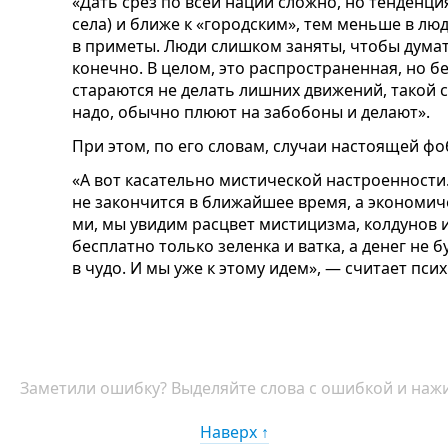
«Дать срез по всей нации сложно, но тенденция
села) и ближе к «городским», тем меньше в люд
в приметы. Люди слишком заняты, чтобы думат
конечно. В целом, это распространенная, но 
стараются не делать лишних движений, такой 
надо, обычно плюют на забобоны и делают».
При этом, по его словам, случаи настоящей фо
«А вот касательно мистической настроенности
не закончится в ближайшее время, а экономиче
ми, мы увидим расцвет мистицизма, колдунов и
бесплатно только зеленка и ватка, а денег не б
в чудо. И мы уже к этому идем», — считает псих
Заметили ошибку? Выделяйте слова с ошибкой и нажи
Наверх ↑