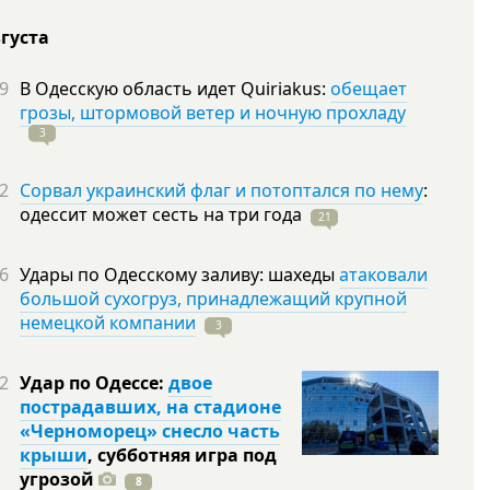
вгуста
9
В Одесскую область идет Quiriakus:
обещает
грозы, штормовой ветер и ночную прохладу
3
2
Сорвал украинский флаг и потоптался по нему
:
одессит может сесть на три
года
21
6
Удары по Одесскому заливу: шахеды
атаковали
большой сухогруз, принадлежащий крупной
немецкой компании
3
2
Удар по Одессе:
двое
пострадавших, на стадионе
«Черноморец» снесло часть
крыши
, субботняя игра под
угрозой
8