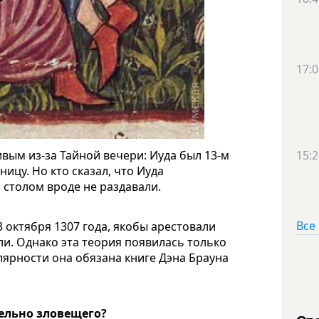
17:0
ивым из-за Тайной вечери: Иуда был 13-м
15:2
ицу. Но кто сказал, что Иуда
столом вроде не раздавали.
Все
13 октября 1307 года, якобы арестовали
ли. Однако эта теория появилась только
улярности она обязана книге Дэна Брауна
тельно зловещего?