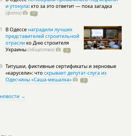
и утонула
: кто за это ответит — пока загадка
(фото)
17
1
В Одессе
наградили лучших
представителей строительной
отрасли
ко Дню строителя
Украины
(общество)
3
9
Титушки, фиктивные сертификаты и зерновые
«карусели»: что
скрывает депутат-слуга из
Одесчины «Саша-мешалка»
3
 новости →