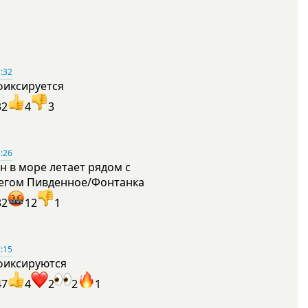
:32
фиксируется
32
4
3
:26
н в море летает рядом с
егом Пивденное/Фонтанка
32
12
1
:15
фиксируются
47
4
2
2
1