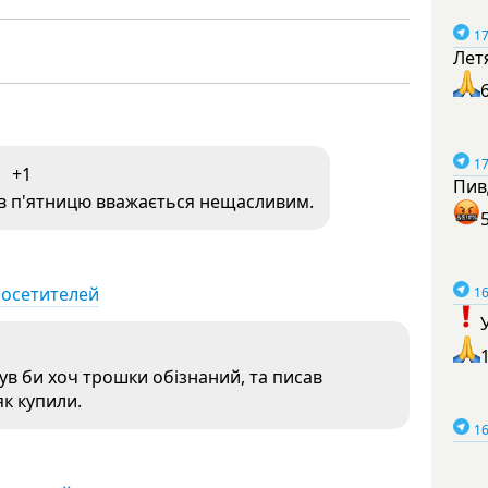
17
Лет
17
+1
Пив
 в п'ятницю вважається нещасливим.
посетителей
16
ув би хоч трошки обізнаний, та писав
к купили.
16