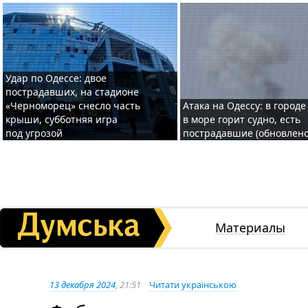
Удар по Одессе: двое
пострадавших, на стадионе
«Черноморец» снесло часть
Атака на Одессу: в городе
крыши, субботняя игра
в море горит судно, есть
под угрозой
пострадавшие (обновлено
Материалы
13 декабря 2024
, 21:51
Читати українською