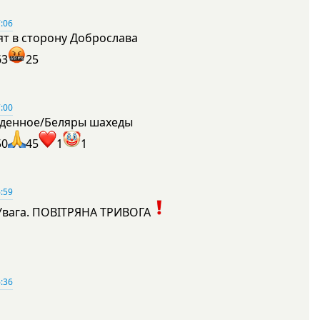
:06
ят в сторону Доброслава
63
25
:00
денное/Беляры шахеды
50
45
1
1
:59
Увага. ПОВІТРЯНА ТРИВОГА
1
:36