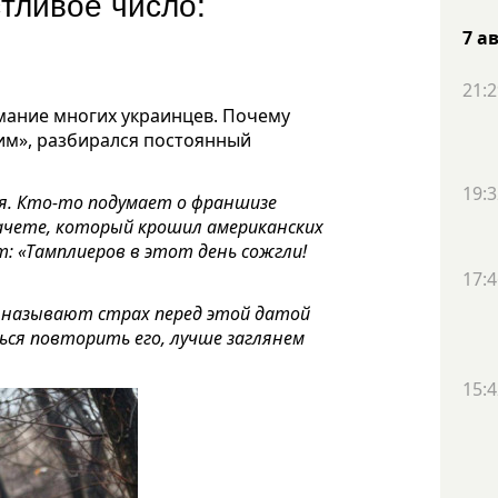
тливое число:
7 а
21:2
мание многих украинцев. Почему
им», разбирался постоянный
19:3
ня. Кто-то подумает о франшизе
мачете, который крошил американских
: «Тамплиеров в этот день сожгли!
17:4
 называют страх перед этой датой
ься повторить его, лучше заглянем
15:4