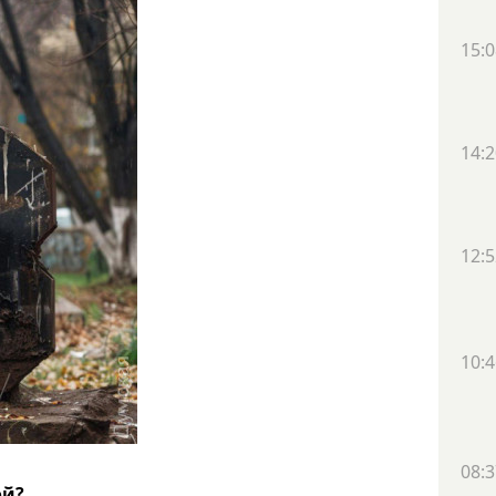
15:0
14:2
12:5
10:4
08:3
ой?