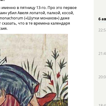
я именно в пятницу 13-го. Про это первое
аин убил Авеля лопатой, палкой, косой,
a monachorum («Шутки монахов») даже
6 а
т сказать, что в те времена календаря
зия.
22:5
21:4
20:0
18:4