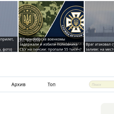
 прилет,
В Черноморске военкомы
задержали и избили полковника
Враг атаковал 
, фото)
СБУ на пенсии: пропали 55 тысяч?
заливе: на мес
Архив
Топ