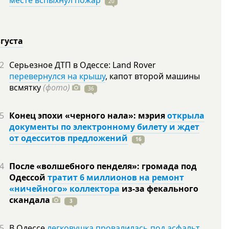
месте вспыхнул пожар
20
вгуста
2
Серьезное ДТП в Одессе: Land Rover
перевернулся на крышу
, капот второй машины
всмятку
(фото)
36
5
Конец эпохи «черного нала»: мэрия
открыла
документы по электронному билету и ждет
от одесситов предложений
16
4
После «волшебного пенделя»: громада под
Одессой
тратит 6 миллионов на ремонт
«ничейного» коллектора
из-за фекального
скандала
3
5
В Одессе
легковушка провалилась под асфальт