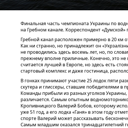
Финальная часть чемпионата Украины по водн
на Гребном канале. Корреспондент «Думской» 
Гребной канал расположен примерно в 20 км о
Как ни странно, но принадлежит он «Укрзаліз
не проводились здесь восемь лет, но, по слова
прежнему вполне приличные. Конечно, это не 
считается лучшей в Европе, но здесь есть стоян
стартовый комплекс и даже гостиница, располо
В гонках принимают участие 25 лодок пяти раз
скутера и глиссеры, ставшие победителями в 
Команды прибыли из разных уголков Украины,
различается. Самым опытным водномоторнико
Кропивницкого Валерий Бобов, которому испол
уже 51 год, а его лодка «Ганя» в этом году от
спорте Валерий может рассказывать бесконечн
Самым младшим оказался тринадцатилетний го