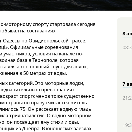
о-моторному спорту стартовала сегодня
побывал на состязаниях.
8 а
т Одессы по Овидиопольской трассе.
ниці». Официальные соревнования
08:3
м участников, условия на канале по-
водная база в Тернополе, которая
ка для авто, пологий спуск для лодок,
женная в 50 метрах от воды.
ных категорий. Это моторные лодки,
7 а
предварительных соревнованиях.
 возраст спортсменов тоже существенно
21:2
м страны по праву считается житель
нилось 75. Он рассекает водную гладь
метила тридцатилетие. О водно-моторном
о, он посвящает ему стихи и оды.
19:3
нщик из Днепра. В юношеских заездах