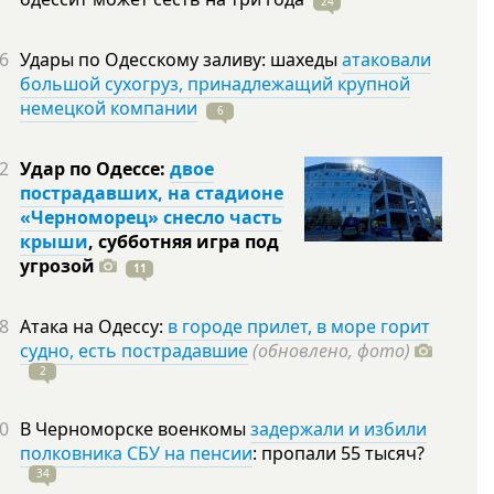
24
6
Удары по Одесскому заливу: шахеды
атаковали
большой сухогруз, принадлежащий крупной
немецкой компании
6
2
Удар по Одессе:
двое
пострадавших, на стадионе
«Черноморец» снесло часть
крыши
, субботняя игра под
угрозой
11
8
Атака на Одессу:
в городе прилет, в море горит
судно, есть пострадавшие
(обновлено, фото)
2
0
В Черноморске военкомы
задержали и избили
полковника СБУ на пенсии
: пропали 55
тысяч?
34