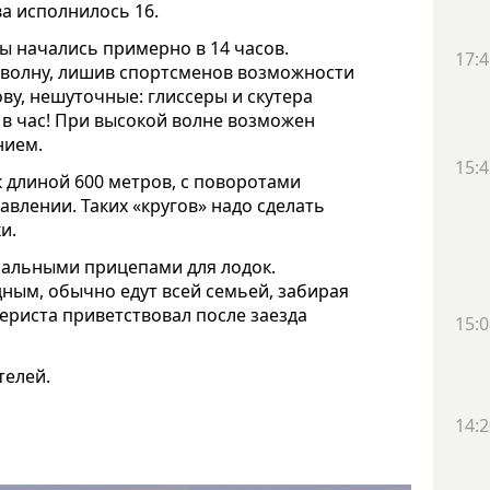
ва исполнилось 16.
ы начались примерно в 14 часов.
17:4
 волну, лишив спортсменов возможности
ову, нешуточные: глиссеры и скутера
 в час! При высокой волне возможен
нием.
15:4
 длиной 600 метров, с поворотами
авлении. Таких «кругов» надо сделать
и.
иальными прицепами для лодок.
дным, обычно едут всей семьей, забирая
ериста приветствовал после заезда
15:0
телей.
14:2