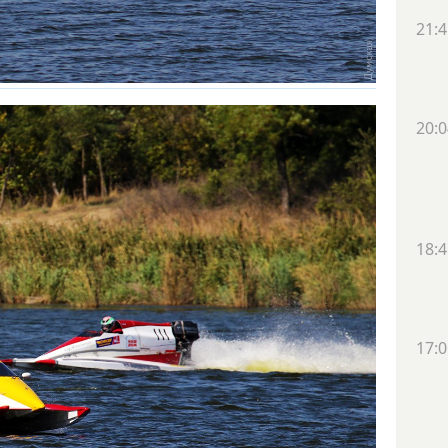
21:4
20:0
18:4
17:0