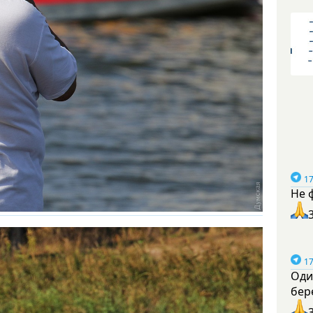
17
Не 
17
Оди
бер