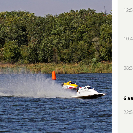
12:5
10:4
08:3
6 а
22:5