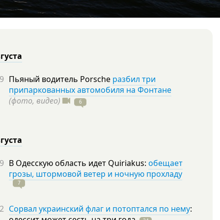
вгуста
9
Пьяный водитель Porsche
разбил три
припаркованных автомобиля на Фонтане
(фото, видео)
6
вгуста
9
В Одесскую область идет Quiriakus:
обещает
грозы, штормовой ветер и ночную прохладу
7
2
Сорвал украинский флаг и потоптался по нему
:
одессит может сесть на три
года