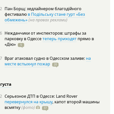
2
Пан Борщ: хедлайнером благодійного
фестивалю
в Подільську стане гурт «Без
обмежень»
(на правах реклами)
6
Нежданчики от инспекторов: штрафы за
парковку в Одессе
теперь приходят
прямо в
«Дію»
5
7
Враг атаковал судно в Одесском заливе:
на
месте вспыхнул пожар
20
вгуста
2
Серьезное ДТП в Одессе: Land Rover
перевернулся на крышу
, капот второй машины
всмятку
(фото)
37