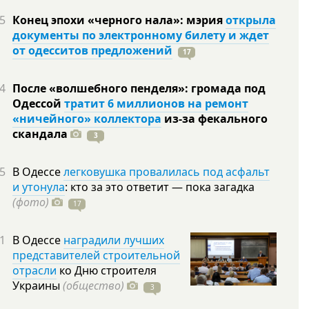
5
Конец эпохи «черного нала»: мэрия
открыла
документы по электронному билету и ждет
от одесситов предложений
17
4
После «волшебного пенделя»: громада под
Одессой
тратит 6 миллионов на ремонт
«ничейного» коллектора
из-за фекального
скандала
3
5
В Одессе
легковушка провалилась под асфальт
и утонула
: кто за это ответит — пока загадка
(фото)
17
1
В Одессе
наградили лучших
представителей строительной
отрасли
ко Дню строителя
Украины
(общество)
3