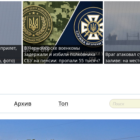
 прилет,
В Черноморске военкомы
задержали и избили полковника
Враг атаковал 
, фото)
СБУ на пенсии: пропали 55 тысяч?
заливе: на мес
Архив
Топ