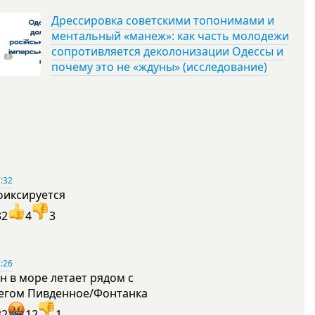
Дрессировка советскими топонимами и
ментальный «манеж»: как часть молодежи
сопротивляется деколонизации Одессы и
почему это не «ждуны» (исследование)
:32
фиксируется
32
4
3
:26
н в море летает рядом с
егом Пивденное/Фонтанка
32
12
1