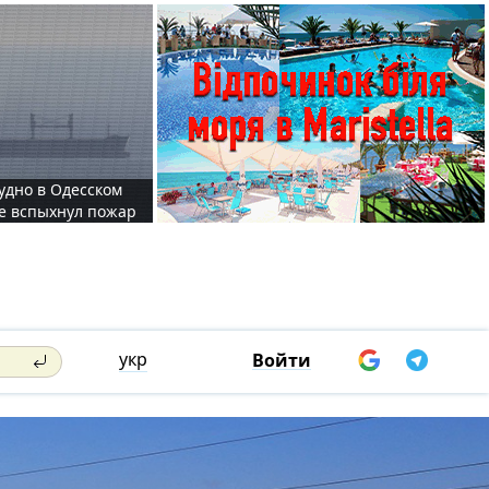
судно в Одесском
те вспыхнул пожар
укр
Войти