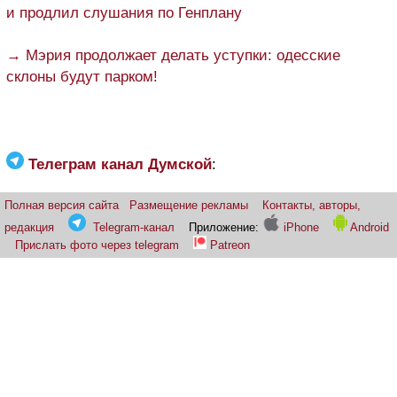
и продлил слушания по Генплану
→ Мэрия продолжает делать уступки: одесские
склоны будут парком!
Телеграм канал Думской
:
Полная версия сайта
Размещение рекламы
Контакты, авторы,
редакция
Telegram-канал
Приложение:
iPhone
Android
Прислать фото через telegram
Patreon