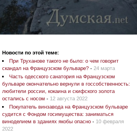
Новости по этой теме:
При Труханове такого не было: о чем говорит
скандал на Французском бульваре?
-
24 марта
Часть одесского санатория на Французском
бульваре окончательно вернули в госсобственность:
любители россии, кокаина и скифского золота
остались с носом
-
12 августа 2022
Покупатель винзавода на Французском бульваре
судится с Фондом госимущества: заниматься
виноделием в зданиях якобы опасно
-
10 февраля
2022