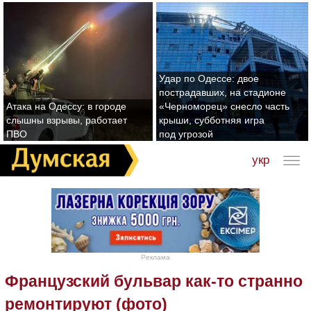
Удар по Одессе: двое
пострадавших, на стадионе
Атака на Одессу: в городе
«Черноморец» снесло часть
слышны взрывы, работает
крыши, субботняя игра
ПВО
под угрозой
укр
Реклама
Французский бульвар как-то странно
ремонтируют (фото)