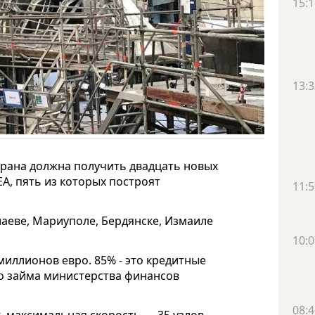
15:1
13:3
храна должна получить двадцать новых
A, пять из которых построят
11:5
лаеве, Мариуполе, Бердянске, Измаиле
10:0
миллионов евро. 85% - это кредитные
го займа министерства финансов
08:4