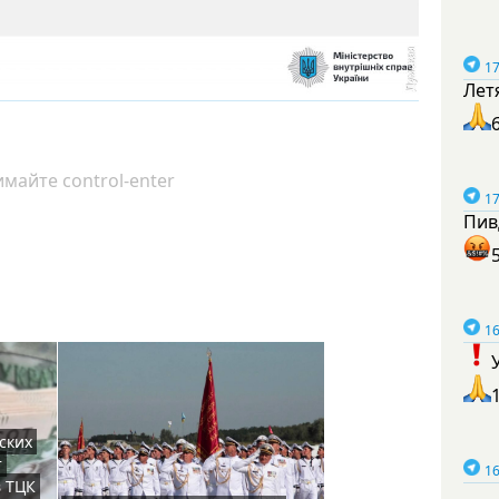
17
Лет
майте control-enter
17
Пив
16
ских
т
16
в ТЦК