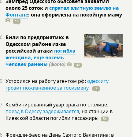
6
Зампред Одесского облсовета захватил
около 25 соток и
спрятал элитную землю на
Фонтане
: она оформлена на покойную
маму
10
6
Били по предприятию: в
Одесском районе из-за
российской атаки
погибла
женщина, еще восемь
человек ранены
(фото)
42
9
Устроился на работу агентом рф:
одесситу
грозит пожизненное за госизмену
7
7
Комбинированный удар врага по столице:
поезд в Одессу задерживается
, на станции в
Киевской области погибли
пассажиры
56
6
Френдли-фаер на День Святого Валентина: в