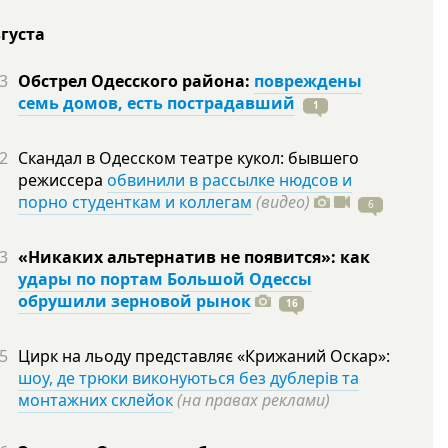
вгуста
3
Обстрел Одесского района:
повреждены
семь домов, есть пострадавший
1
2
Скандал в Одесском театре кукол: бывшего
режиссера
обвинили в рассылке нюдсов и
порно студенткам и коллегам
(видео)
6
3
«Никаких альтернатив не появится»: как
удары по портам Большой Одессы
обрушили зерновой рынок
16
5
Цирк на льоду представляє «Крижаний Оскар»:
шоу, де трюки виконуються без дублерів та
монтажних склейок
(на правах реклами)