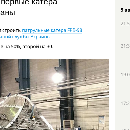
 первые катера
храны
5 а
21:5
и строить
патрульные катера FPB-98
ичной службы Украины
.
21:3
 на 50%, второй на 30.
19:0
17:2