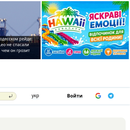
одесском рейде:
Leo не спасали
 чем он грозит
укр
Войти