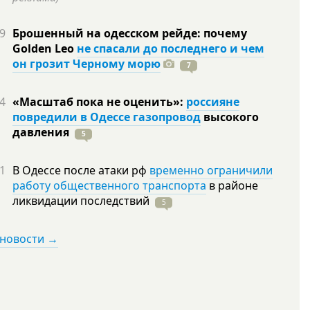
9
Брошенный на одесском рейде: почему
Golden Leo
не спасали до последнего и чем
он грозит Черному морю
7
4
«Масштаб пока не оценить»:
россияне
повредили в Одессе газопровод
высокого
давления
5
1
В Одессе после атаки рф
временно ограничили
работу общественного транспорта
в районе
ликвидации
последствий
5
 новости →