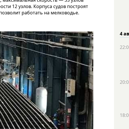
, максимальная скорость — 35 узлов
рости 12 узлов. Корпуса судов построят
 позволит работать на мелководье.
4 а
22:0
20:0
18:0