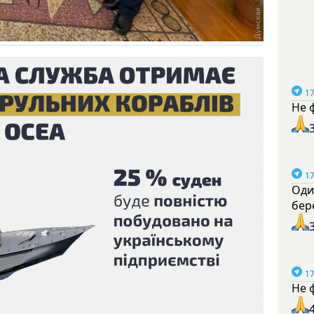
17
Не 
17
Оди
бер
17
Не 