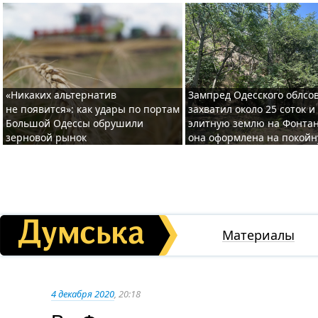
«Никаких альтернатив
Зампред Одесского облсо
не появится»: как удары по портам
захватил около 25 соток и
Большой Одессы обрушили
элитную землю на Фонтан
зерновой рынок
она оформлена на покой
Материалы
4 декабря 2020
, 20:18