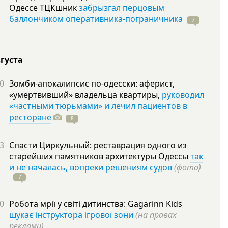
Одессе ТЦКшник
забрызгал перцовым
баллончиком оперативника-пограничника
7
вгуста
0
Зомби-апокалипсис по-одесски: аферист,
«умертвивший» владельца квартиры,
руководил
«частными тюрьмами» и лечил пациентов в
ресторане
8
3
Спасти Циркульный: реставрация одного из
старейших памятников архитектуры Одессы
так
и не началась, вопреки решениям судов
(фото)
7
0
Робота мрії у світі дитинства: Gagarinn Kids
шукає інструктора ігрової зони
(на правах
реклами)