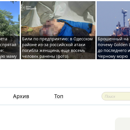
вета
Били по предприятию: в Одесском
Брошенный на 
 спрятал
районе из-за российской атаки
почему Golden 
е:
погибла женщина, еще восемь
до последнего и
ную маму
человек ранены (фото)
Черному морю
Архив
Топ