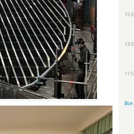
15:5
13:5
11:5
Все