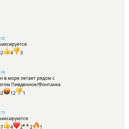
:32
фиксируется
32
4
3
:26
н в море летает рядом с
егом Пивденное/Фонтанка
32
12
1
:15
фиксируются
47
4
2
2
1