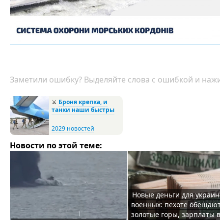
Заметили ошибку? Выделяйте слова с ошибкой и нажи
⚔️
Броня крепка, и
танки наши быстры
2029 новостей
Новости по этой теме:
Новые деньги для украин
военных: пехоте обещаю
золотые горы, зарплаты 