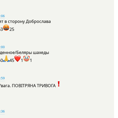
:06
ят в сторону Доброслава
63
25
:00
денное/Беляры шахеды
50
45
1
1
:59
Увага. ПОВІТРЯНА ТРИВОГА
1
:36