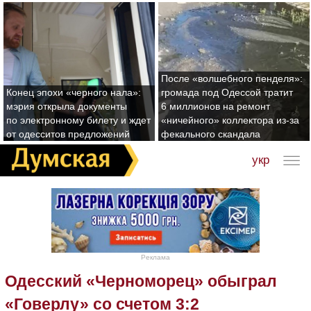
После «волшебного пенделя»:
Конец эпохи «черного нала»:
громада под Одессой тратит
мэрия открыла документы
6 миллионов на ремонт
по электронному билету и ждет
«ничейного» коллектора из-за
от одесситов предложений
фекального скандала
укр
Реклама
Одесский «Черноморец» обыграл
«Говерлу» со счетом 3:2