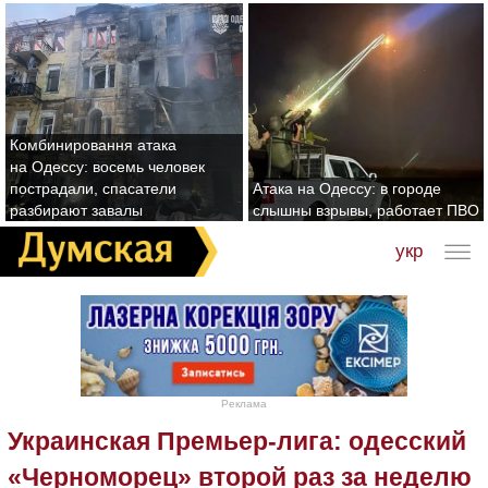
Комбинировання атака
на Одессу: восемь человек
пострадали, спасатели
Атака на Одессу: в городе
разбирают завалы
слышны взрывы, работает ПВО
укр
Реклама
Украинская Премьер-лига: одесский
«Черноморец» второй раз за неделю