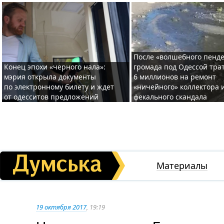
После «волшебного пенде
Конец эпохи «черного нала»:
громада под Одессой тра
мэрия открыла документы
6 миллионов на ремонт
по электронному билету и ждет
«ничейного» коллектора и
от одесситов предложений
фекального скандала
Материалы
19 октября 2017
, 19:19