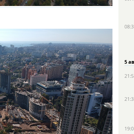
08:3
5 а
21:5
21:3
19:0