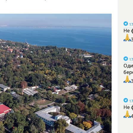
17
Не 
17
Оди
бер
17
Не 