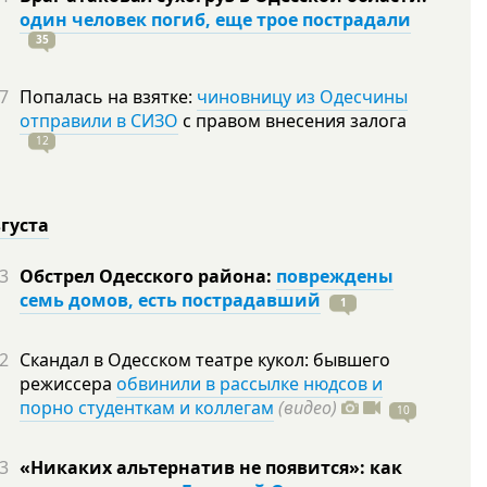
один человек погиб, еще трое пострадали
35
7
Попалась на взятке:
чиновницу из Одесчины
отправили в СИЗО
с правом внесения залога
12
вгуста
3
Обстрел Одесского района:
повреждены
семь домов, есть пострадавший
1
2
Скандал в Одесском театре кукол: бывшего
режиссера
обвинили в рассылке нюдсов и
порно студенткам и коллегам
(видео)
10
3
«Никаких альтернатив не появится»: как