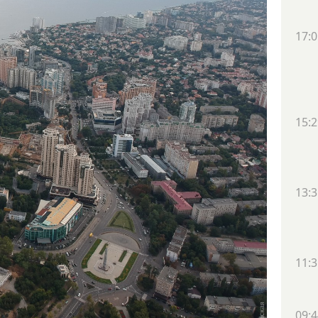
17:0
15:2
13:3
11:3
09:4