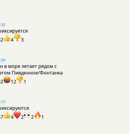
:32
фиксируется
32
4
3
:26
н в море летает рядом с
егом Пивденное/Фонтанка
32
12
1
:15
фиксируются
47
4
2
2
1