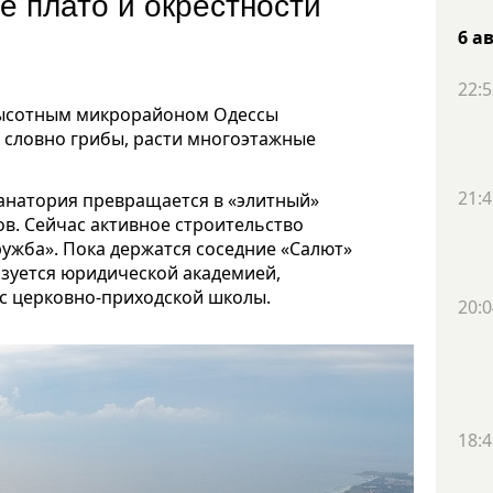
е плато и окрестности
6 а
22:5
высотным микрорайоном Одессы
 словно грибы, расти многоэтажные
21:4
санатория превращается в «элитный»
в. Сейчас активное строительство
ужба». Пока держатся соседние «Салют»
ьзуется юридической академией,
с церковно-приходской школы.
20:0
18:4