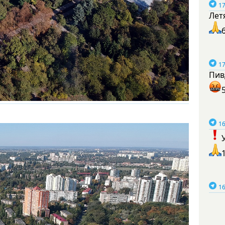
17
Лет
17
Пив
16
16