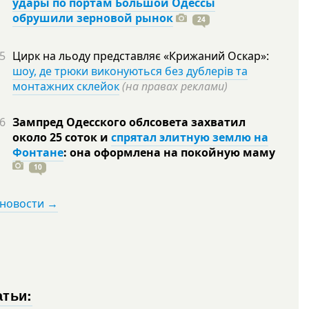
удары по портам Большой Одессы
обрушили зерновой рынок
24
5
Цирк на льоду представляє «Крижаний Оскар»:
шоу, де трюки виконуються без дублерів та
монтажних склейок
(на правах реклами)
6
Зампред Одесского облсовета захватил
около 25 соток и
спрятал элитную землю на
Фонтане
: она оформлена на покойную
маму
10
 новости →
атьи: