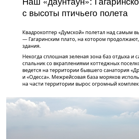
Наш «даунтаун»: Гагаринско
с высоты птичьего полета
Квадрокоптер «Думской» полетал над самым 
— Гагаринским плато, на котором продолжают,
здания.
Некогда сплошная зеленая зона баз отдыха и 
спальник со вкраплениями коттеджных поселко
ведется на территории бывшего санатория «Др
и «Одесса». Межрейсовая база моряков испол
на части территории вырос огромный комплек