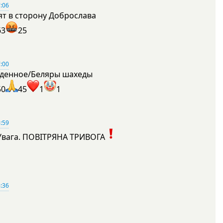
:06
ят в сторону Доброслава
63
25
:00
денное/Беляры шахеды
50
45
1
1
:59
Увага. ПОВІТРЯНА ТРИВОГА
1
:36