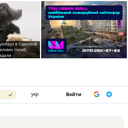
ухогруз в Одесской
еловек погиб,
адали
укр
Войти