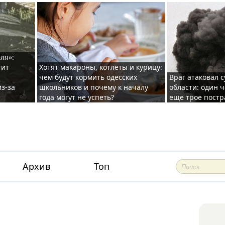
ля»:
тит
Хотят макароны, котлеты и курицу:
чем будут кормить одесских
Враг атаковал с
з-за
школьников и почему к началу
области: один ч
года могут не успеть?
еще трое постр
Архив
Топ