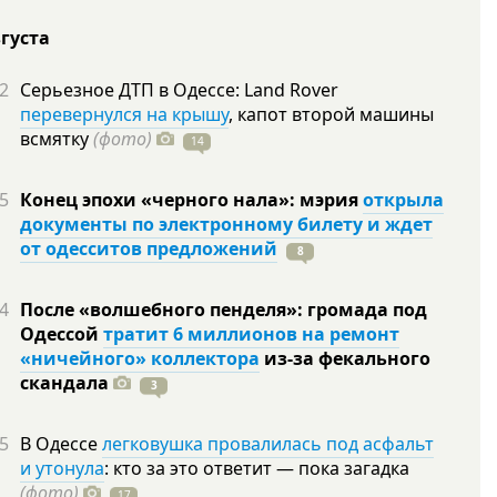
вгуста
2
Серьезное ДТП в Одессе: Land Rover
перевернулся на крышу
, капот второй машины
всмятку
(фото)
14
5
Конец эпохи «черного нала»: мэрия
открыла
документы по электронному билету и ждет
от одесситов предложений
8
4
После «волшебного пенделя»: громада под
Одессой
тратит 6 миллионов на ремонт
«ничейного» коллектора
из-за фекального
скандала
3
5
В Одессе
легковушка провалилась под асфальт
и утонула
: кто за это ответит — пока загадка
(фото)
17