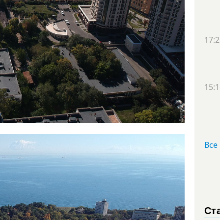
17:2
15:1
Все
Ст