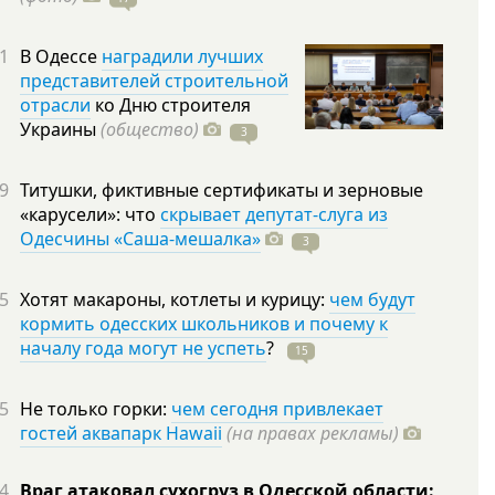
1
В Одессе
наградили лучших
представителей строительной
отрасли
ко Дню строителя
Украины
(общество)
3
9
Титушки, фиктивные сертификаты и зерновые
«карусели»: что
скрывает депутат-слуга из
Одесчины «Саша-мешалка»
3
5
Хотят макароны, котлеты и курицу:
чем будут
кормить одесских школьников и почему к
началу года могут не успеть
?
15
5
Не только горки:
чем сегодня привлекает
гостей аквапарк Hawaii
(на правах рекламы)
4
Враг атаковал сухогруз в Одесской области: