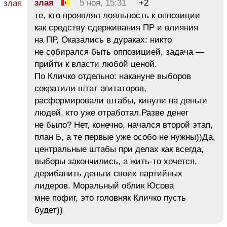
злая
5 ноя, 15:31
+2
те, кто проявлял лояльность к оппозиции
как средству сдерживания ПР и влияния
на ПР, Оказались в дураках: никто
не собирался быть оппозицией, задача —
прийти к власти любой ценой.
По Кличко отдельно: накануне выборов
сократили штат агитаторов,
расформировали штабы, кинули на деньги
людей, кто уже отработал.Разве денег
не было? Нет, конечно, начался второй этап,
план Б, а те первые уже особо не нужны))Да,
центральные штабы при делах как всегда,
выборы закончились, а жить-то хочется,
дерибанить деньги своих партийных
лидеров. Моральный облик Юсова
мне пофиг, это головняк Кличко пусть
будет))