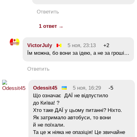
Ответить
1 ответ →
VictorJuly
5 ноя, 23:13
+2
Їм можна, бо вони за ідею, а не за гроші…
Ответить
Odessit45
5 ноя, 16:29
-5
Що означає ДАЇ не відпустило
до Київа! ?
Хто таке ДАЇ у цьому питанні? Ніхто.
Як затримало автобуси, то вони
й не поїхали.
Та це ж ніяка не опазіція! Це звичайне