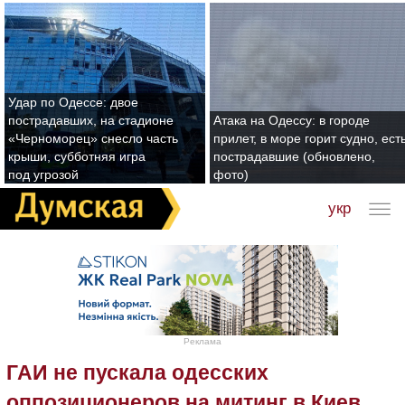
Удар по Одессе: двое
пострадавших, на стадионе
Атака на Одессу: в городе
«Черноморец» снесло часть
прилет, в море горит судно, ест
крыши, субботняя игра
пострадавшие (обновлено,
под угрозой
фото)
укр
Реклама
ГАИ не пускала одесских
оппозиционеров на митинг в Киев