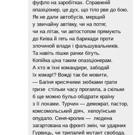
фуфло на заробітках. Справжній
опазіціонер, це дух, що тіло рве до бою.
Як не дали автобусів, мерщий
у звичайну автівку, чи на потяг,
чи на літак, чи автостопом прямують
до Киіва й геть на барикади проти
злочиной влади і фальшувальників.
Та навіть пішки рачки бігуть.
Копійка ціна таким опазіціонерам.
А хто ж їхні командири, забодай
їх комар!? Вожді так би мовити,
— Багіня крисячими зюбками грати
гризе стільки часу прогаяла, а скільки
б ще можно бульо обідрати країну
з її лохами. Турчин — демократ, пастор,
комсомольський діяч, хелоуїнське
опудало. Сеня-кролик — людина
загартована на фронті змін, чи ударник
Гурвиць, чи трипалий мутант свобода.