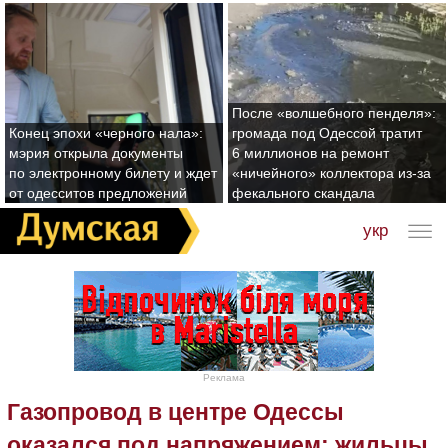
После «волшебного пенделя»:
Конец эпохи «черного нала»:
громада под Одессой тратит
мэрия открыла документы
6 миллионов на ремонт
по электронному билету и ждет
«ничейного» коллектора из-за
от одесситов предложений
фекального скандала
укр
Реклама
Газопровод в центре Одессы
оказался под напряжением: жильцы