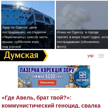
Удар по Одессе: двое
пострадавших, на стадионе
Атака на Одессу: в городе
«Черноморец» снесло часть
прилет, в море горит судно, ест
крыши, субботняя игра
пострадавшие (обновлено,
под угрозой
фото)
укр
Реклама
«Где Авель, брат твой?»:
коммунистический геноцид, свалка