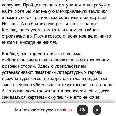
переулке. Пройдитесь по этим улицам и попробуйте
найти хотя бы маленькую мемориальную табличку
в память о тех трагических событиях и их жертвах.
Нет их… А на 6-м километре – и вовсе свалка.
К слову, по слухам, там готовится масштабное
строительство. После которого, понятное дело, никто
никого и никогда не найдет.
Вообще, наш город отличается весьма
избирательным и непоследовательным отношением
к своей истории. Здесь с удовольствием
устанавливают памятники литературным героям
и скульптуры котов, но закрывают глаза на десятки
тысяч невинно убиенных соотечественников. И ладно
бы это касалось только жертв репрессий. Увы, даже
заниматься жертвами оккупации никто не хочет!
Ни сожженными на Лагерном поле, ни другими.
Ми використовуємо
cookies
Ok
×
«Было и было, жаль их, но зачем ворошить