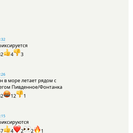
:32
фиксируется
32
4
3
:26
н в море летает рядом с
егом Пивденное/Фонтанка
32
12
1
:15
фиксируются
47
4
2
2
1