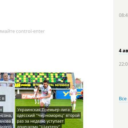
08:4
майте control-enter
4 а
22:0
Все
: в
л
Украинская Премьер-лига:
нсона,
одесский "Черноморец" второй
анова
раз за неделю уступает
видео)
донецкому "Шахтеру"