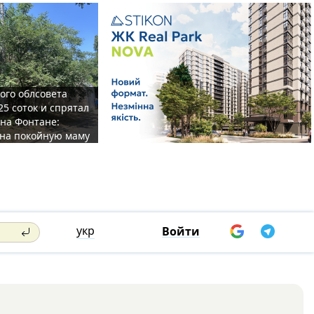
ого облсовета
25 соток и спрятал
на Фонтане:
на покойную маму
укр
Войти