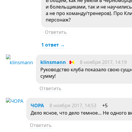
В общем, как не умели в Черноморц
и болельщиками, так и не научились.
а не про команду/тренеров). Про К
персонаж?
Ответить
1 ответ →
klinsmann
8 ноября 2017, 14:19
Руководство клуба показало свою сущ
сумму!
Ответить
ЧОРА
8 ноября 2017, 14:53
+5
Дело ясное, что дело темное… Не одного в
Ответить