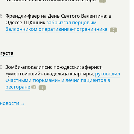
56
6
Френдли-фаер на День Святого Валентина: в
Одессе ТЦКшник
забрызгал перцовым
баллончиком оперативника-пограничника
7
вгуста
0
Зомби-апокалипсис по-одесски: аферист,
«умертвивший» владельца квартиры,
руководил
«частными тюрьмами» и лечил пациентов в
ресторане
8
 новости →