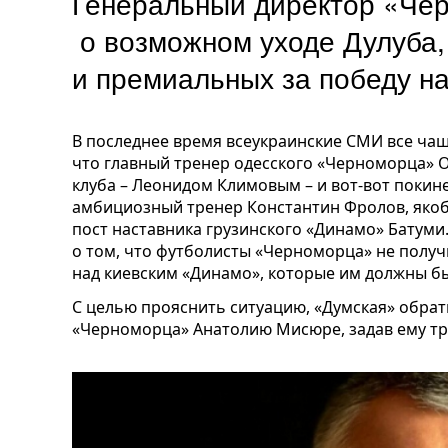
Генеральный директор «Че
о возможном уходе Дулуба,
и премиальных за победу н
В последнее время всеукраинские СМИ все ча
что главный тренер одесского «Черноморца» О
клуба – Леонидом Климовым – и вот-вот покине
амбициозный тренер Константин Фролов, яко
пост наставника грузинского «Динамо» Батуми.
о том, что футболисты «Черноморца» не полу
над киевским «Динамо», которые им должны бы
С целью прояснить ситуацию, «Думская» обрат
«Черноморца» Анатолию Мисюре, задав ему тр