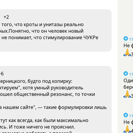
+2
того, что кроты и унитазы реально
ных.Понятно, что он человек новый
н не понимает, что стимулирование ЧУКРе
17
Не 
+6
17
Оди
Керницкого, будто под копирку:
бер
нтируем", хотя умный руководитель
зошел общественный резонанс, то точки
 на нашем сайте", — такие формулировки лишь
17
 тут как всегда, как были максимально
Не 
ись. И тоже ничего не прояснил.