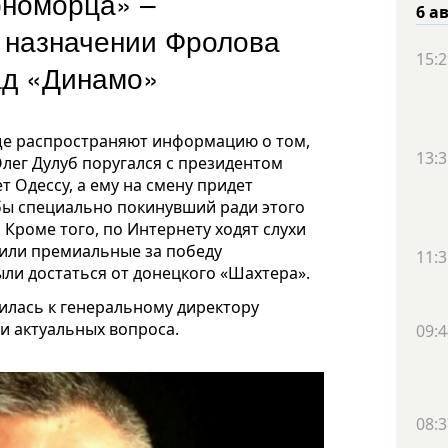
рноморца» –
6 а
 назначении Фролова
15:2
ад «Динамо»
ще распространяют информацию о том,
13:3
лег Дулуб поругался с президентом
т Одессу, а ему на смену придет
бы специально покинувший ради этого
 Кроме того, по Интернету ходят слухи
чили премиальные за победу
11:3
ли достаться от донецкого «Шахтера».
илась к генеральному директору
и актуальных вопроса.
09:4
08:3