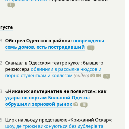
11
вгуста
3
Обстрел Одесского района:
повреждены
семь домов, есть пострадавший
1
2
Скандал в Одесском театре кукол: бывшего
режиссера
обвинили в рассылке нюдсов и
порно студенткам и коллегам
(видео)
9
3
«Никаких альтернатив не появится»: как
удары по портам Большой Одессы
обрушили зерновой рынок
18
5
Цирк на льоду представляє «Крижаний Оскар»:
шоу, де трюки виконуються без дублерів та