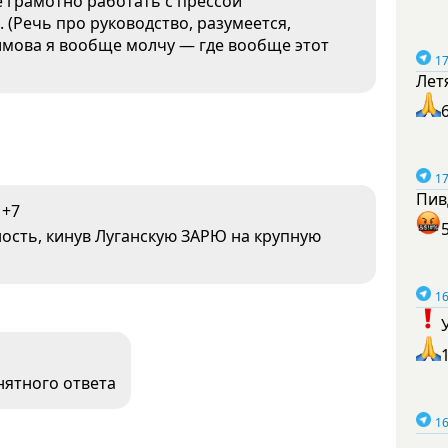
е грамотно работать с прессой
 (Речь про руководство, разумеется,
лимова я вообще молчу — где вообще этот
17
Лет
17
Пив
+7
ность, кинув Луганскую ЗАРЮ на крупную
16
нятного ответа
16