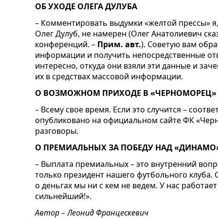
ОБ УХОДЕ ОЛЕГА ДУЛУБА
– Комментировать выдумки «желтой прессы» я,
Олег Дулуб, не намерен (Олег Анатолиевич сказ
конференций. –
Прим. авт.
). Советую вам обр
информации и получить непосредственные отв
интересно, откуда они взяли эти данные и зач
их в средствах массовой информации.
О ВОЗМОЖНОМ ПРИХОДЕ В «ЧЕРНОМОРЕЦ»
– Всему свое время. Если это случится – соот
опубликовано на официальном сайте ФК «Черн
разговоры.
О ПРЕМИАЛЬНЫХ ЗА ПОБЕДУ НАД «ДИНАМО
– Выплата премиальных – это внутренний воп
только президент нашего футбольного клуба. 
о деньгах мы ни с кем не ведем. У нас работа
сильнейший!».
Автор – Леонид Францескевич