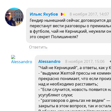
Ильяс Якубов
8 ноября 2017, 14:07
Гендир нынешний сейчас договорится до 
перестанут вести разговоры о премиаль
в футболе, чай не Керницкий, неужели о
это секрет Полишинеля?
Ответить
Alessandro
8 ноября 2017, 15:06
"Чай не Керницкий", а ответы, как у 
- "выдумки Желтой прессы не комме
прекрасно понимает, что если прои
над и необходимо расставить;
- "Если случится, новость появится
усугубляют слухи;
- "разговоров о деньгах не ведем" —
закрыты в этом вопросе, так и остал