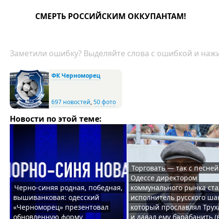
СМЕРТЬ РОССИЙСКИМ ОККУПАНТАМ!
Заметили ошибку? Выделяйте слова с ошибкой и нажи
ФК Черноморец
697 новостей
,
50 фото
Новости по этой теме:
Торговать — так с песней
Одессе директором
Черно-синяя родная, победная,
коммунального рынка ста
вышиванковая: одесский
исполнитель русского ша
«Черноморец» презентовал
который прославлял Трух
обновленную форму
и давал ему барабанить (