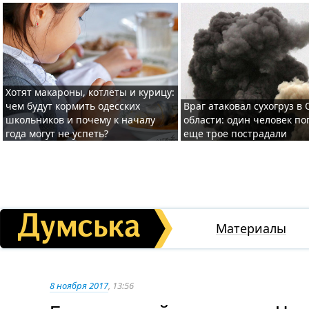
Хотят макароны, котлеты и курицу:
чем будут кормить одесских
Враг атаковал сухогруз в
школьников и почему к началу
области: один человек по
года могут не успеть?
еще трое пострадали
Материалы
8 ноября 2017
, 13:56