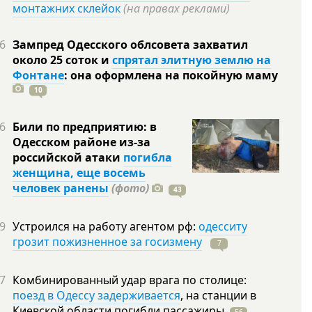
монтажних склейок
(на правах реклами)
6
Зампред Одесского облсовета захватил
около 25 соток и
спрятал элитную землю на
Фонтане
: она оформлена на покойную
маму
10
6
Били по предприятию: в
Одесском районе из-за
российской атаки
погибла
женщина, еще восемь
человек ранены
(фото)
43
9
Устроился на работу агентом рф:
одесситу
грозит пожизненное за госизмену
7
7
Комбинированный удар врага по столице:
поезд в Одессу задерживается
, на станции в
Киевской области погибли
пассажиры