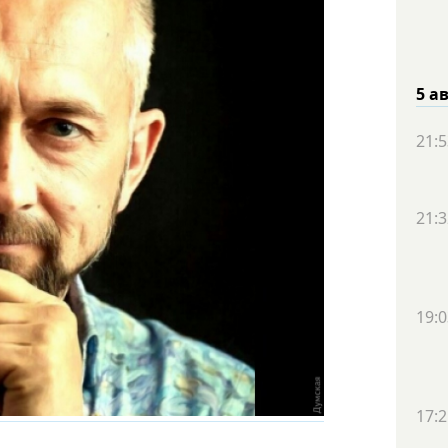
5 а
21:5
21:3
19:0
17:2