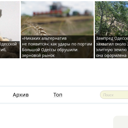
«Никаких альтернатив
Зампред Одесск
 Одесской
не появится»: как удары по портам
захватил около 
гиб,
Большой Одессы обрушили
элитную землю 
зерновой рынок
она оформлена 
Архив
Топ