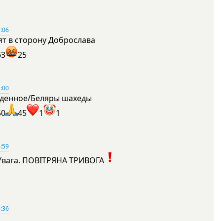
:06
ят в сторону Доброслава
63
25
:00
денное/Беляры шахеды
50
45
1
1
:59
Увага. ПОВІТРЯНА ТРИВОГА
1
:36