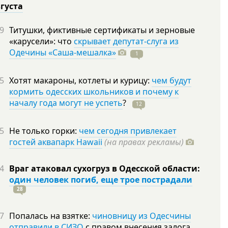
вгуста
9
Титушки, фиктивные сертификаты и зерновые
«карусели»: что
скрывает депутат-слуга из
Одечины «Саша-мешалка»
1
5
Хотят макароны, котлеты и курицу:
чем будут
кормить одесских школьников и почему к
началу года могут не успеть
?
12
5
Не только горки:
чем сегодня привлекает
гостей аквапарк Hawaii
(на правах рекламы)
4
Враг атаковал сухогруз в Одесской области:
один человек погиб, еще трое пострадали
28
7
Попалась на взятке:
чиновницу из Одесчины
отправили в СИЗО
с правом внесения залога