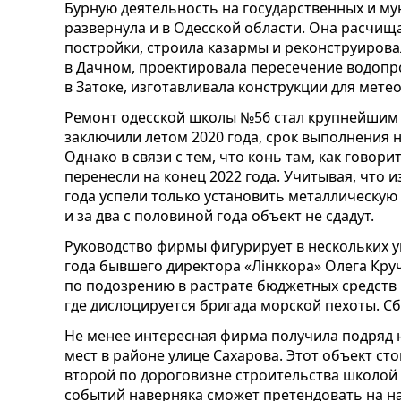
Бурную деятельность на государственных и му
развернула и в Одесской области. Она расчищ
постройки, строила казармы и реконструирова
в Дачном, проектировала пересечение водопр
в Затоке, изготавливала конструкции для мете
Ремонт одесской школы №56 стал крупнейшим
заключили летом 2020 года, срок выполнения н
Однако в связи с тем, что конь там, как говори
перенесли на конец 2022 года. Учитывая, что 
года успели только установить металлическую 
и за два с половиной года объект не сдадут.
Руководство фирмы фигурирует в нескольких у
года бывшего директора «Лінккора» Олега Кру
по подозрению в растрате бюджетных средств
где дислоцируется бригада морской пехоты. С
Не менее интересная фирма получила подряд 
мест в районе улице Сахарова. Этот объект ст
второй по дороговизне строительства школой 
событий наверняка сможет претендовать на 