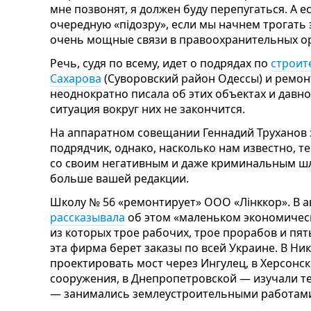
мне позвонят, я должен буду перепугаться. А е
очередную «підозру», если мы начнем трогать 
очень мощные связи в правоохранительных орг
Речь, судя по всему, идет о подрядах по
строит
Сахарова
(Суворовский район Одессы) и ремон
неоднократно писала об этих объектах и давн
ситуация вокруг них не закончится.
На аппаратном совещании Геннадий Труханов з
подрядчик, однако, насколько нам известно, 
со своим негативным и даже криминальным шл
больше вашей редакции.
Школу № 56 «ремонтирует» ООО «Лінккор». В ав
рассказывала
об этом «маленьком экономическо
из которых трое рабочих, трое прорабов и пя
эта фирма берет заказы по всей Украине. В Ни
проектировать мост через Ингулец, в Херсонс
сооружения, в Днепропетровской — изучали те
— занимались землеустроительными работам