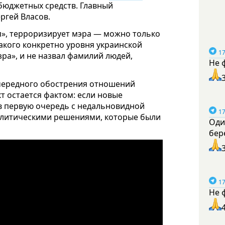
бюджетных средств. Главный
гей Власов.
уп», терроризирует мэра — можно только
какого конкретно уровня украинской
17
зра», и не назвал фамилий людей,
Не 
очередного обострения отношений
 остается фактом: если новые
 в первую очередь с недальновидной
17
олитическими решениями, которые были
Оди
бер
17
Не 