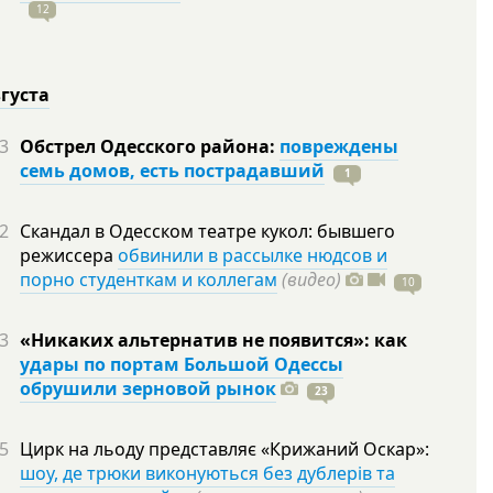
12
вгуста
3
Обстрел Одесского района:
повреждены
семь домов, есть пострадавший
1
2
Скандал в Одесском театре кукол: бывшего
режиссера
обвинили в рассылке нюдсов и
порно студенткам и коллегам
(видео)
10
3
«Никаких альтернатив не появится»: как
удары по портам Большой Одессы
обрушили зерновой рынок
23
5
Цирк на льоду представляє «Крижаний Оскар»:
шоу, де трюки виконуються без дублерів та