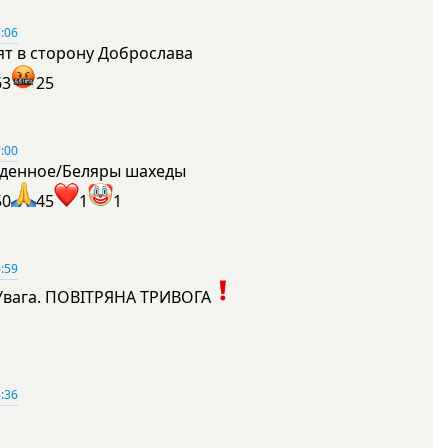
:06
ят в сторону Доброслава
63
25
:00
денное/Беляры шахеды
50
45
1
1
:59
Увага. ПОВІТРЯНА ТРИВОГА
1
:36