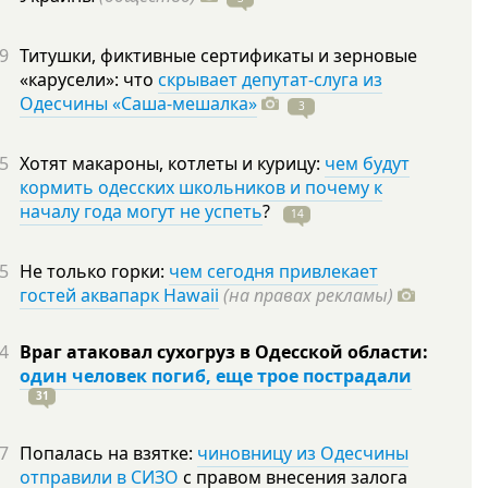
9
Титушки, фиктивные сертификаты и зерновые
«карусели»: что
скрывает депутат-слуга из
Одесчины «Саша-мешалка»
3
5
Хотят макароны, котлеты и курицу:
чем будут
кормить одесских школьников и почему к
началу года могут не успеть
?
14
5
Не только горки:
чем сегодня привлекает
гостей аквапарк Hawaii
(на правах рекламы)
4
Враг атаковал сухогруз в Одесской области:
один человек погиб, еще трое пострадали
31
7
Попалась на взятке:
чиновницу из Одесчины
отправили в СИЗО
с правом внесения залога