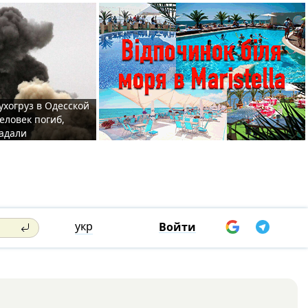
ухогруз в Одесской
еловек погиб,
адали
укр
Войти