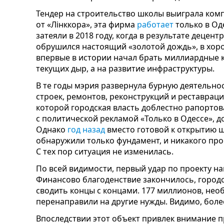
Тендер на строительство школы выиграла ком
от «Лінккора», эта фирма
работает
только в Од
затеяли
в 2018 году, когда в результате деце
обрушился настоящий «золотой дождь», в хоро
впервые в истории начал брать миллиардные к
текущих дыр, а на развитие инфраструктуры.
В те годы мэрия развернула бурную деятельнос
строек, ремонтов, реконструкций и реставраци
которой городская власть доблестно рапорто
с политической рекламой «Только в Одессе», д
Однако
год назад
вместо готовой к открытию 
обнаружили только фундамент, и никакого про
С тех пор ситуация не изменилась.
По всей видимости, первый удар по проекту н
Финансово благоденствие закончилось, городс
сводить концы с концами. 177 миллионов, нео
перенаправили на другие нужды. Видимо, боле
Впоследствии этот объект привлек внимание 