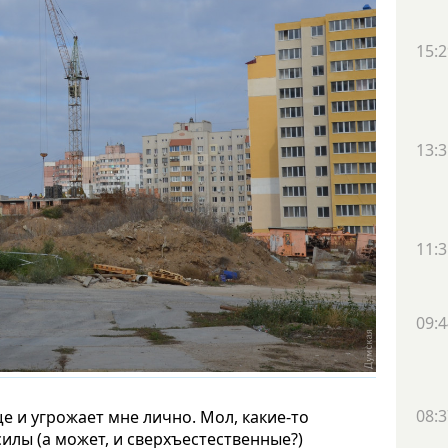
15:2
13:3
11:3
09:4
08:3
е и угрожает мне лично. Мол, какие-то
илы (а может, и сверхъестественные?)