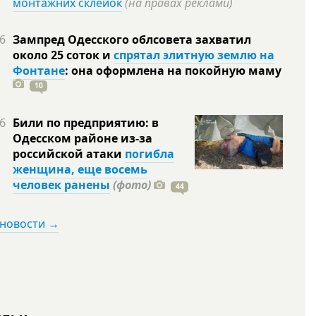
монтажних склейок
(на правах реклами)
6
Зампред Одесского облсовета захватил
около 25 соток и
спрятал элитную землю на
Фонтане
: она оформлена на покойную
маму
10
6
Били по предприятию: в
Одесском районе из-за
российской атаки
погибла
женщина, еще восемь
человек ранены
(фото)
44
 новости →