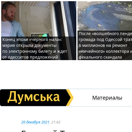
После «волшебного пенде
Конец эпохи «черного нала»:
громада под Одессой тра
мэрия открыла документы
6 миллионов на ремонт
по электронному билету и ждет
«ничейного» коллектора и
от одесситов предложений
фекального скандала
Материалы
20 декабря 2021
, 21:42