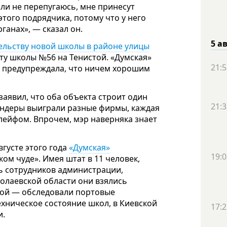
сли не перепугаюсь, мне принесут
этого подрядчика, потому что у него
анах», — сказал он.
5 а
ельству новой школы в районе улицы
ту школы №56 на Тенистой. «Думская»
21:5
о предупреждала, что ничем хорошим
аявил, что оба объекта строит один
21:3
тендеры выиграли разные фирмы, каждая
ейфом. Впрочем, мэр наверняка знает
густе этого года
«Думская»
19:0
м чуде». Имея штат в 11 человек,
ть сотрудников администрации,
колаевской области они взялись
кой — обследовали портовые
хническое состояние школ, в Киевской
17:2
и.