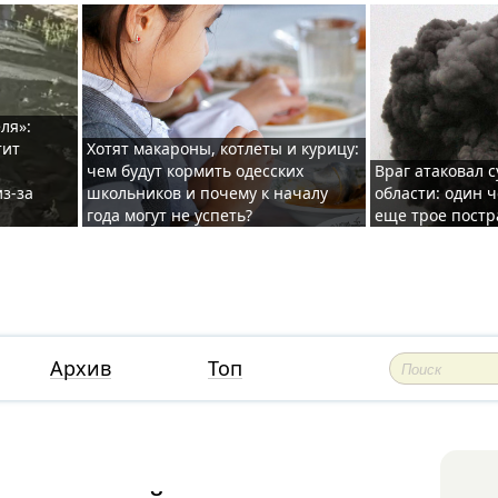
ля»:
тит
Хотят макароны, котлеты и курицу:
чем будут кормить одесских
Враг атаковал с
з-за
школьников и почему к началу
области: один ч
года могут не успеть?
еще трое постр
Архив
Топ