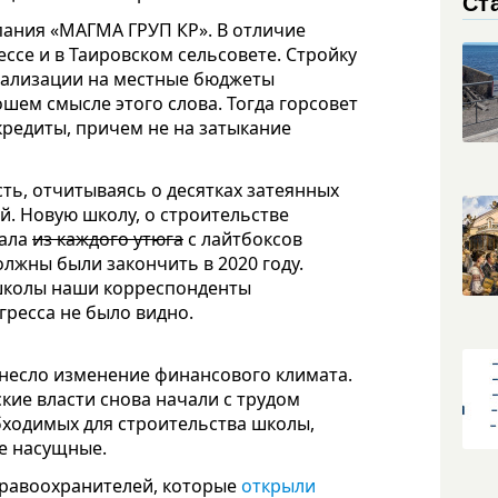
Ст
пания «МАГМА ГРУП КР».
В отличие
ессе и в Таировском сельсовете. Стройку
нтрализации на местные бюджеты
шем смысле этого слова. Тогда горсовет
редиты, причем не на затыкание
ть, отчитываясь о десятках затеянных
й. Новую школу, о строительстве
вала
из каждого утюга
с лайтбоксов
олжны были закончить в 2020 году.
школы наши корреспонденты
гресса не было видно.
анесло изменение финансового климата.
кие власти снова начали с трудом
бходимых для строительства школы,
е насущные.
правоохранителей, которые
открыли