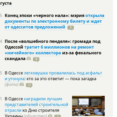
вгуста
5
Конец эпохи «черного нала»: мэрия
открыла
документы по электронному билету и ждет
от одесситов предложений
1
4
После «волшебного пенделя»: громада под
Одессой
тратит 6 миллионов на ремонт
«ничейного» коллектора
из-за фекального
скандала
3
5
В Одессе
легковушка провалилась под асфальт
и утонула
: кто за это ответит — пока загадка
(фото)
15
1
В Одессе
наградили лучших
представителей строительной
отрасли
ко Дню строителя
Украины
(общество)
3