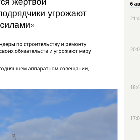
тся жертвой
6 а
подрядчики угрожают
21:4
 силами»
ндеры по строительству и ремонту
20:0
своих обязательств и угрожают мэру
егодняшнем аппаратном совещании,
18:4
17:0