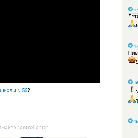
17
Лет
17
Пив
16
 школы №55
?
16
майте control-enter