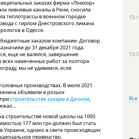
ниципальных заказах фирма «Лінккор»
ала ливневые каналы в Рени, сносила
ла теплотрассы в военном городке
15:1
овода с гирлом Днестровского лимана
орологов в Одессе.
 бюджетным заказом компании. Договор
азначили до 31 декабря 2021 года.
13:3
тся, еще не валялся, завершение
из всех намеченных работ за полтора
ограду, мы не удивимся, если
головных производствах. В июле 2021
чинина объявили в розыск
Все
при
строительстве казарм в Дачном
,
бежал…
на строительстве новой школы на 1000
оимостью 177 млн грн должен был стать
в Украине, однако в свете происходящих
национальное первенство.