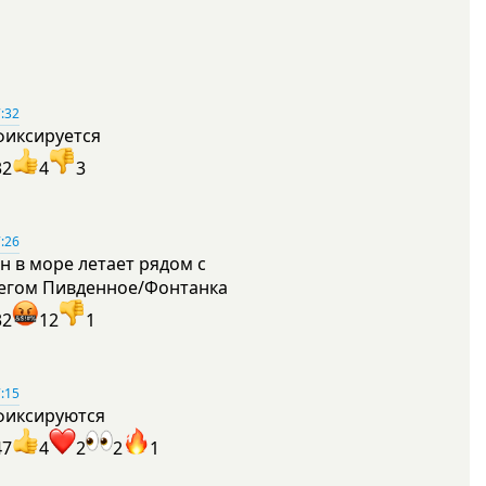
:32
фиксируется
32
4
3
:26
н в море летает рядом с
егом Пивденное/Фонтанка
32
12
1
:15
фиксируются
47
4
2
2
1