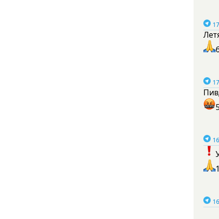
17
Лет
17
Пив
16
16