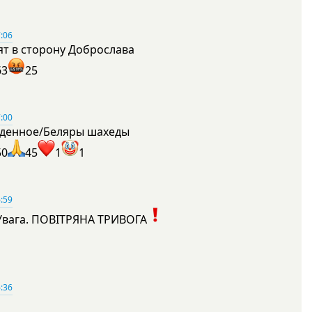
:06
ят в сторону Доброслава
63
25
:00
денное/Беляры шахеды
50
45
1
1
:59
Увага. ПОВІТРЯНА ТРИВОГА
1
:36