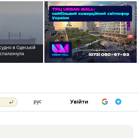
судно в Одеській
і спалахнула
рус
Увійти