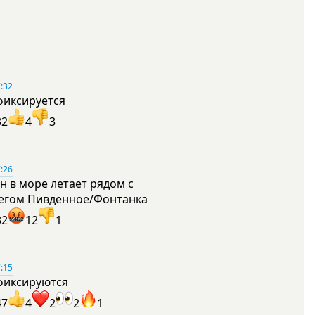
:32
фиксируется
32
4
3
:26
н в море летает рядом с
егом Пивденное/Фонтанка
32
12
1
:15
фиксируются
47
4
2
2
1