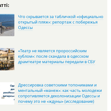
тті:
Что скрывается за табличкой «официально
открытый пляж»: репортаж с побережья
Одессы
«Театр не является пророссийским
кублом»: после скандала в одесском
драмтеатре материалы передали в СБУ
Дрессировка советскими топонимами и
ментальный «манеж»: как часть молодежи
сопротивляется деколонизации Одессы и
почему это не «ждуны» (исследование)