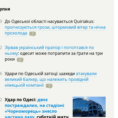
ерпня
9
До Одеської області насувається Quiriakus:
прогнозуються грози, штормовий вітер та нічна
прохолода
3
2
Зірвав український прапор і потоптався по
ньому
: одесит може потрапити за ґрати на три
роки
21
6
Удари по Одеській затоці: шахеди
атакували
великий балкер, що належить провідній
німецькій компанії
3
2
Удар по Одесі:
двоє
постраждалих, на стадіоні
«Чорноморець» знесло
частину даху
, суботній матч