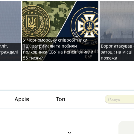
У Чорноморську співробітники
иліт,
ТЦК затримали та побили
Ворог атакував 
страждалі
полковника СБУ на пенсії: зникли
затоці: на місц
55 тисяч?
пожежа
Архів
Топ