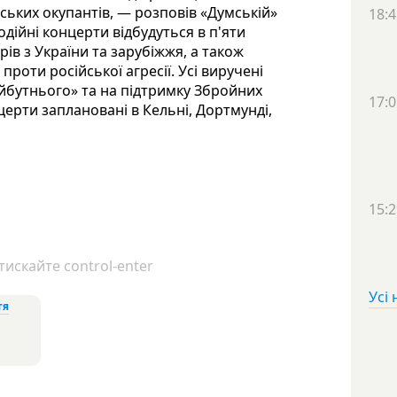
ських окупантів, — розповів «Думській»
18:4
дійні концерти відбудуться в п'яти
ів з України та зарубіжжя, а також
проти російської агресії. Усі виручені
йбутнього» та на підтримку Збройних
17:0
нцерти заплановані в Кельні, Дортмунді,
15:2
искайте control-enter
Усі
тя