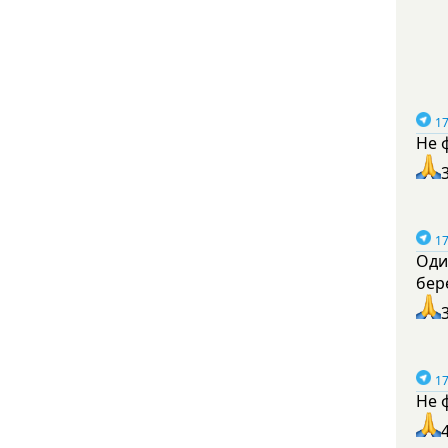
17
Не 
17
Оди
бер
17
Не 