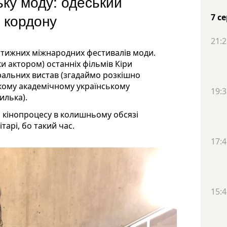
ьку моду: одеський
а кордону
7 с
21:2
стижних міжнародних фестивалів моди.
ки актором) останніх фільмів Кіри
ральних вистав (згадаймо розкішно
кому академічному українському
19:3
илька).
о кінопроцесу в колишньому обсязі
тарі, бо такий час.
17:4
15:4