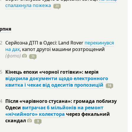
спалахнула пожежа
20
ерпня
2
Серйозна ДТП в Одесі: Land Rover
перекинувся
на дах
, капот другої машини розтрощений
(фото)
36
5
Кінець епохи «чорної готівки»: мерія
відкрила документи щодо електронного
квитка і чекає від одеситів пропозицій
16
4
Після «чарівного стусана»: громада поблизу
Одеси
витрачає 6 мільйонів на ремонт
«нічийного» колектора
через фекальний
скандал
3