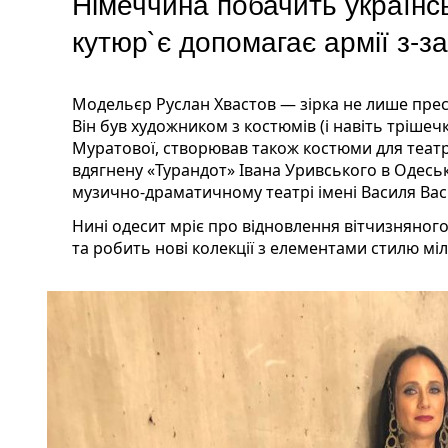
Німеччина побачить українс
кутюр`є допомагає армії з-з
Модельєр Руслан Хвастов — зірка не лише пре
Він був художником з костюмів (і навіть трішеч
Муратової, створював також костюми для теат
вдягнену «Турандот» Івана Уривського в Одесь
музично-драматичному театрі імені Василя Вас
Нині одесит мріє про відновлення вітчизняног
та робить нові колекції з елементами стилю мілі