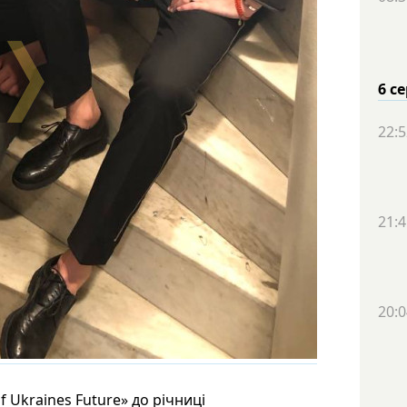
6 с
22:5
21:4
20:0
 Ukraines Future» до річниці