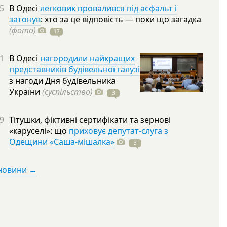
5
В Одесі
легковик провалився під асфальт і
затонув
: хто за це відповість — поки що загадка
(фото)
17
1
В Одесі
нагородили найкращих
представників будівельної галузі
з нагоди Дня будівельника
України
(суспільство)
3
9
Тітушки, фіктивні сертифікати та зернові
«каруселі»: що
приховує депутат-слуга з
Одещини «Саша-мішалка»
3
 новини →