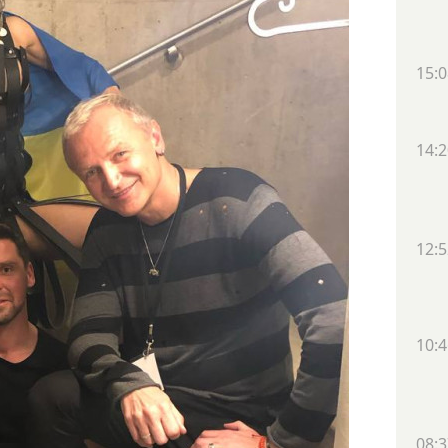
15:0
14:2
12:5
10:4
08:3