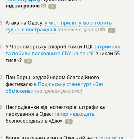
під
загрозою
8
8
Атака на Одесу:
у місті приліт, у морі горить
судно, є постраждалі
(оновлено, фото)
2
0
У Чорноморську співробітники ТЦК
затримали
та побили полковника СБУ на пенсії
: зникли 55
тисяч?
34
2
Пан Борщ: хедлайнером благодійного
фестивалю
в Подільську стане гурт «Без
обмежень»
(на правах реклами)
6
Несподіванки від інспекторів: штрафи за
паркування в Одесі
тепер надходять
безпосередньо в
«Дію»
5
7
Ворог атакував судно в Одеській затоці:
на місці