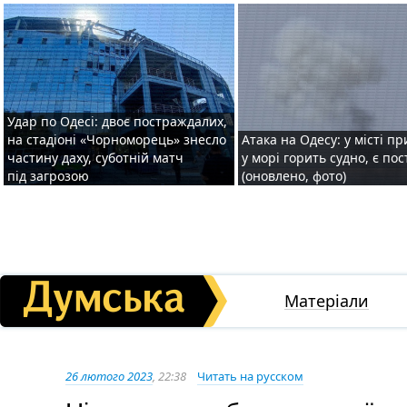
Удар по Одесі: двоє постраждалих,
на стадіоні «Чорноморець» знесло
Атака на Одесу: у місті пр
частину даху, суботній матч
у морі горить судно, є по
під загрозою
(оновлено, фото)
Матеріали
26 лютого 2023
, 22:38
Читать на русском