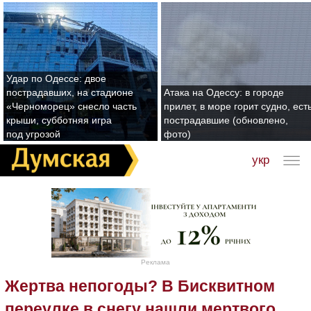
Удар по Одессе: двое
пострадавших, на стадионе
Атака на Одессу: в городе
«Черноморец» снесло часть
прилет, в море горит судно, ест
крыши, субботняя игра
пострадавшие (обновлено,
под угрозой
фото)
укр
Реклама
Жертва непогоды? В Бисквитном
переулке в снегу нашли мертвого