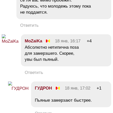
се ля вас мимо пробежит.
Радуюсь, что молодежь этому пока
не поддается.
Ответить
MoZaiKa
18 янв, 16:17
+4
Абсолютно нетипична поза
для замерзшего. Скорее,
увы был пьяный.
Ответить
ГУДРОН
18 янв, 17:02
+1
Пьяные замерзают быстрее.