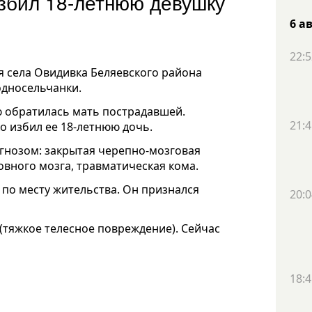
збил 18-летнюю девушку
6 а
22:5
я села Овидивка Беляевского района
односельчанки.
ю обратилась мать пострадавшей.
21:4
о избил ее 18-летнюю дочь.
гнозом: закрытая черепно-мозговая
овного мозга, травматическая кома.
 по месту жительства. Он признался
20:0
 (тяжкое телесное повреждение). Сейчас
18:4