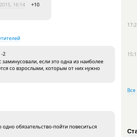
2015, 16:14
+10
17:2
етителей
-2
15:1
с заминусовали, если это одна из наиболее
тся со взрослыми, которым от них нужно
Все
о одно обязательство-пойти повеситься
Ст