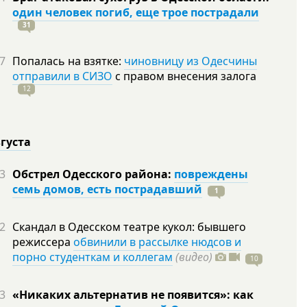
один человек погиб, еще трое пострадали
31
7
Попалась на взятке:
чиновницу из Одесчины
отправили в СИЗО
с правом внесения залога
12
вгуста
3
Обстрел Одесского района:
повреждены
семь домов, есть пострадавший
1
2
Скандал в Одесском театре кукол: бывшего
режиссера
обвинили в рассылке нюдсов и
порно студенткам и коллегам
(видео)
10
3
«Никаких альтернатив не появится»: как