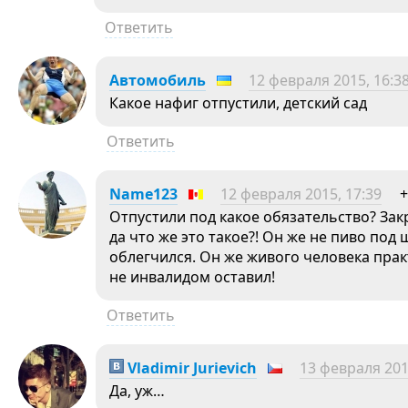
Ответить
Автомобиль
12 февраля 2015, 16:3
Какое нафиг отпустили, детский сад
Ответить
Name123
12 февраля 2015, 17:39
+
Отпустили под какое обязательство? Зак
да что же это такое?! Он же не пиво по
облегчился. Он же живого человека прак
не инвалидом оставил!
Ответить
Vladimir Jurievich
13 февраля 201
Да, уж…