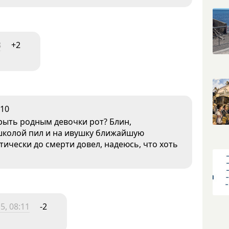
8
+2
10
рыть родным девочки рот? Блин,
д школой пил и на ивушку ближайшую
тически до смерти довел, надеюсь, что хоть
5, 08:11
-2