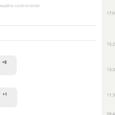
майте control-enter
17:0
15:2
+8
13:3
+1
11:3
09:4