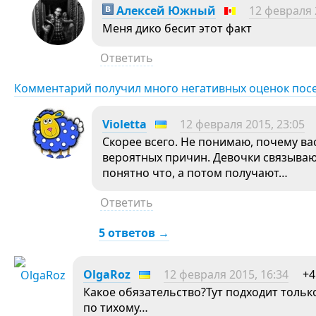
Алексей Южный
12 февраля 
Меня дико бесит этот факт
Ответить
Комментарий получил много негативных оценок пос
Violetta
12 февраля 2015, 23:05
Скорее всего. Не понимаю, почему ва
вероятных причин. Девочки связываю
понятно что, а потом получают…
Ответить
5 ответов →
OlgaRoz
12 февраля 2015, 16:34
+4
Какое обязательство?Тут подходит тольк
по тихому…