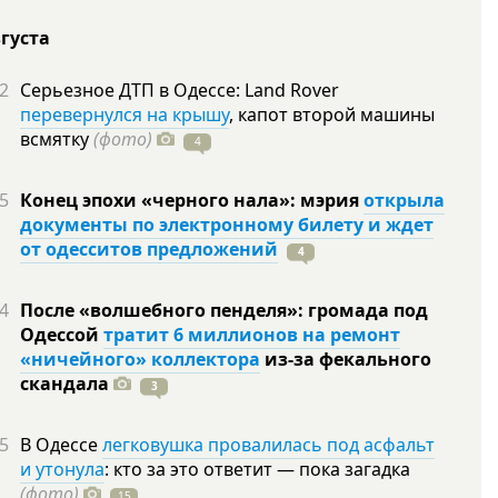
вгуста
2
Серьезное ДТП в Одессе: Land Rover
перевернулся на крышу
, капот второй машины
всмятку
(фото)
4
5
Конец эпохи «черного нала»: мэрия
открыла
документы по электронному билету и ждет
от одесситов предложений
4
4
После «волшебного пенделя»: громада под
Одессой
тратит 6 миллионов на ремонт
«ничейного» коллектора
из-за фекального
скандала
3
5
В Одессе
легковушка провалилась под асфальт
и утонула
: кто за это ответит — пока загадка
(фото)
15