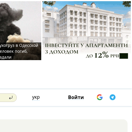
ухогруз в Одесской
еловек погиб,
адали
укр
Войти