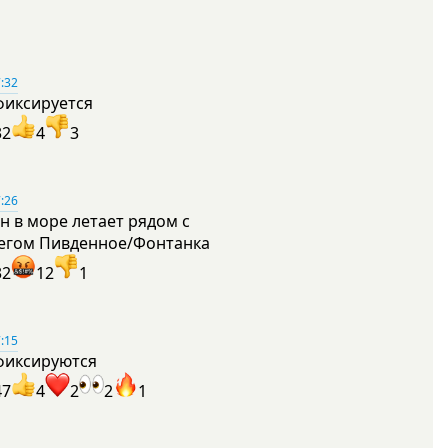
:32
фиксируется
32
4
3
:26
н в море летает рядом с
егом Пивденное/Фонтанка
32
12
1
:15
фиксируются
47
4
2
2
1