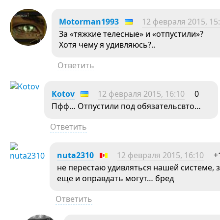
Motorman1993
12 февраля 2015, 15
За «тяжкие телесные» и «отпустили»?
Хотя чему я удивляюсь?..
Ответить
Kotov
12 февраля 2015, 16:10
0
Пфф… Отпустили под обязательсвто…
Ответить
nuta2310
12 февраля 2015, 16:10
+
не перестаю удивляться нашей системе, 
еще и оправдать могут… бред
Ответить