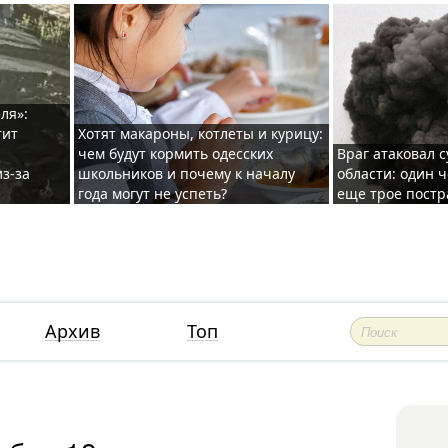
ля»:
тит
Хотят макароны, котлеты и курицу:
чем будут кормить одесских
Враг атаковал с
з-за
школьников и почему к началу
области: один ч
года могут не успеть?
еще трое постр
Архив
Топ