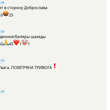
:06
ят в сторону Доброслава
63
25
:00
денное/Беляры шахеды
50
45
1
1
:59
Увага. ПОВІТРЯНА ТРИВОГА
1
:36