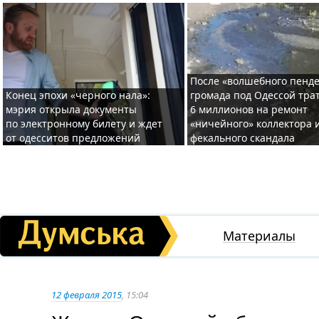
После «волшебного пенде
Конец эпохи «черного нала»:
громада под Одессой тра
мэрия открыла документы
6 миллионов на ремонт
по электронному билету и ждет
«ничейного» коллектора и
от одесситов предложений
фекального скандала
Материалы
12 февраля 2015
, 15:04