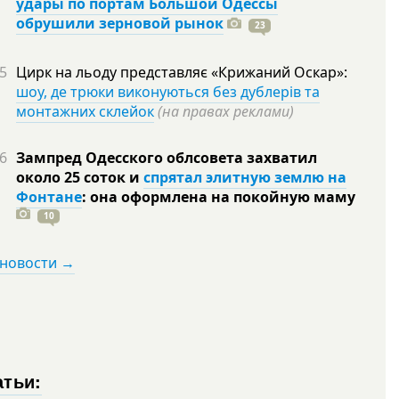
удары по портам Большой Одессы
обрушили зерновой рынок
23
5
Цирк на льоду представляє «Крижаний Оскар»:
шоу, де трюки виконуються без дублерів та
монтажних склейок
(на правах реклами)
6
Зампред Одесского облсовета захватил
около 25 соток и
спрятал элитную землю на
Фонтане
: она оформлена на покойную
маму
10
 новости →
атьи: