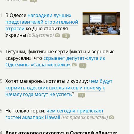
1
В Одессе
наградили лучших
представителей строительной
отрасли
ко Дню строителя
Украины
(общество)
3
9
Титушки, фиктивные сертификаты и зерновые
«карусели»: что
скрывает депутат-слуга из
Одесчины «Саша-мешалка»
3
5
Хотят макароны, котлеты и курицу:
чем будут
кормить одесских школьников и почему к
началу года могут не успеть
?
14
5
Не только горки:
чем сегодня привлекает
гостей аквапарк Hawaii
(на правах рекламы)
4
Враг атаковал сухогруз в Одесской области: