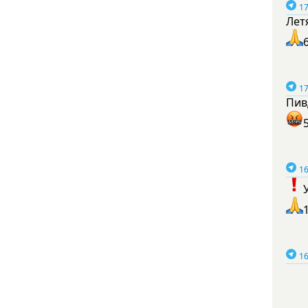
17
Лет
17
Пив
16
16