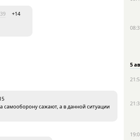
:39
+14
08:3
5 а
21:5
15
21:3
за самооборону сажают, а в данной ситуации
19:0