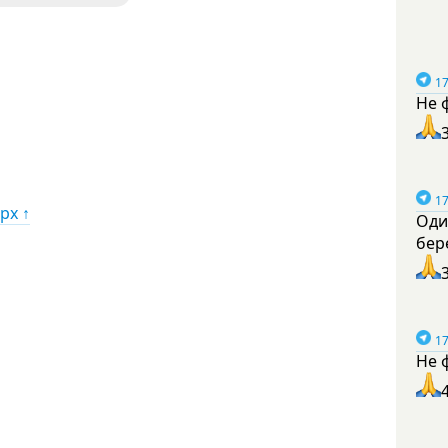
17
Не 
17
рх ↑
Оди
бер
17
Не 