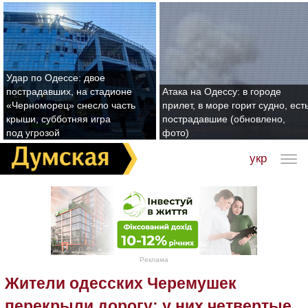
Удар по Одессе: двое
пострадавших, на стадионе
Атака на Одессу: в городе
«Черноморец» снесло часть
прилет, в море горит судно, ест
крыши, субботняя игра
пострадавшие (обновлено,
под угрозой
фото)
укр
Реклама
Жители одесских Черемушек
перекрыли дорогу: у них четвертые