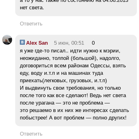
а то у нас также по состоянию на 04.06.2013
нет света.
Ответить
Alex San
5 июн, 00:51
0
я уже где-то писал.. идти нужно к мэрии,
неожиданно, толпой (большой), надолго,
договориться всем районам Одессы, взять
еду, воду и.т.п и на машинах туда
приехать(легковых, грузовых, и.т.п)
И выдвинуть свои требования, но только
после того как все сделают! Ведь нет света
после урагана — это не проблема —
это решаемо в их них же интересах сделать
побыстрее! А вот проблем — полно других!
Ответить