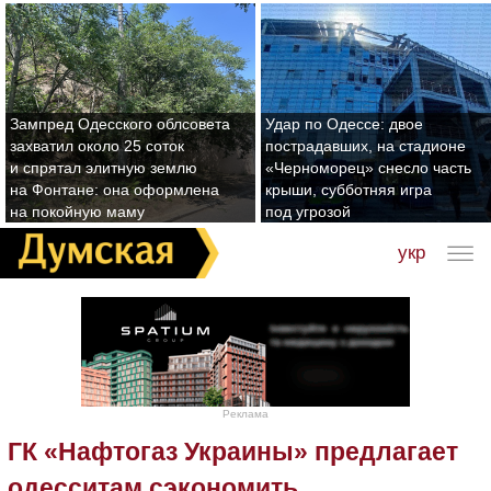
Зампред Одесского облсовета
Удар по Одессе: двое
захватил около 25 соток
пострадавших, на стадионе
и спрятал элитную землю
«Черноморец» снесло часть
на Фонтане: она оформлена
крыши, субботняя игра
на покойную маму
под угрозой
укр
Реклама
ГК «Нафтогаз Украины» предлагает
одесситам сэкономить