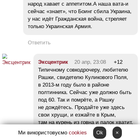
народ хавает с аппетитом.А наша вата-и
сейчас «знает», что Боинг сбила Украина,
у нас идёт Гражданская война, стреляет
только Украинская Армия.
Ответить
Эксцентрик
20 апр, 23:08
+12
Типичному совкодрочеру, любителю
Рашки, свидетелю Куликового Поля,
в 2013-м году было в районе
полтинника. Сейчас уже должно быть
под 60. Так и помрёте, а Рашку
не дождётесь. Продайте уже здесь
свои хрущи, и езжайте в Крым,
там на курень из говна и палок хватит.
Путин вам даст пенсию повышенную
Ми використовуємо
cookies
Ok
×
и молоко за вредность будет