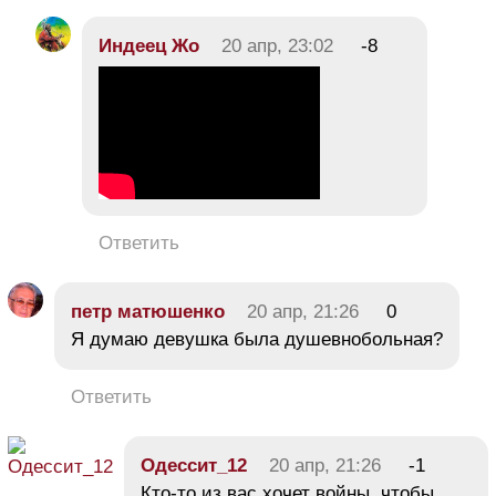
Индеец Жо
20 апр, 23:02
-8
Ответить
петр матюшенко
20 апр, 21:26
0
Я думаю девушка была душевнобольная?
Ответить
Одессит_12
20 апр, 21:26
-1
Кто-то из вас хочет войны, чтобы