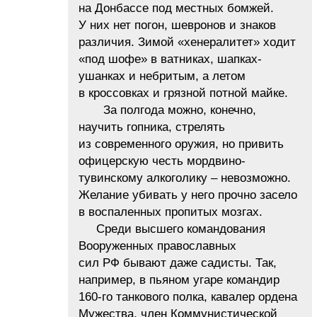
на Донбассе под местных бомжей.
У них нет погон, шевронов и знаков
различия. Зимой «хенералитет» ходит
«под шофе» в ватниках, шапках-
ушанках и небритым, а летом
в кроссовках и грязной потной майке.
За полгода можно, конечно,
научить гопника, стрелять
из современного оружия, но привить
офицерскую честь мордвино-
тувинскому алкоголику – невозможно.
Желание убивать у него прочно засело
в воспаленных пропитых мозгах.
Среди высшего командования
Вооруженных православных
сил РФ бывают даже садисты. Так,
например, в пьяном угаре командир
160-го танкового полка, кавалер ордена
Мужества, член Коммунистической