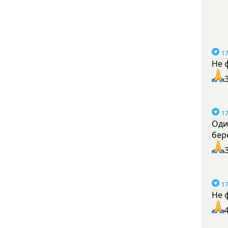
17
Не 
17
Оди
бер
17
Не 