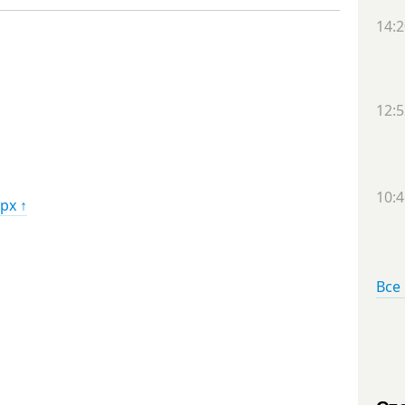
14:2
12:5
10:4
рх ↑
Все