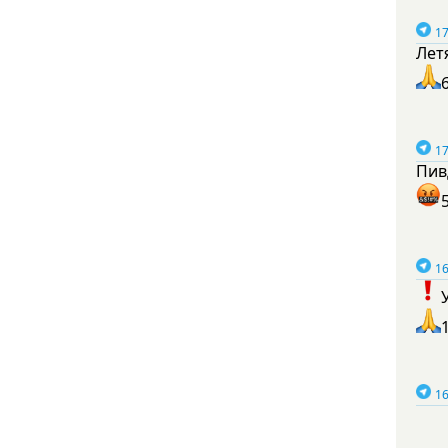
17
Лет
17
Пив
16
16